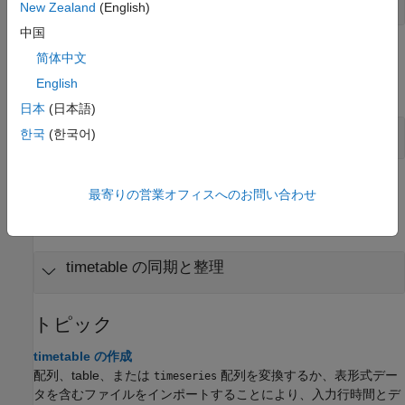
New Zealand
(English)
中国
アプリ
简体中文
English
すべて展開する
日本
(日本語)
timetable のクリーニングと整理
한국
(한국어)
ライブ エディター タスク
最寄りの営業オフィスへのお問い合わせ
すべて展開する
timetable の同期と整理
トピック
timetable の作成
配列、table、または
配列を変換するか、表形式デー
timeseries
タを含むファイルをインポートすることにより、入力行時間とデ