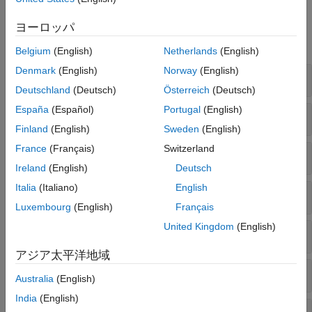
ディクショナリ
関数
ヨーロッパ
時系列
すべて展開する
データ型の識別
Belgium
(English)
Netherlands
(English)
データ型の変換
Denmark
(English)
Norway
(English)
timetable の作成と型の変換
Deutschland
(Deutsch)
Österreich
(Deutsch)
España
(Español)
Portugal
(English)
ファイルの読み取りおよび書き込み
Finland
(English)
Sweden
(English)
France
(Français)
Switzerland
行、時間範囲、または変数の型による添字
Ireland
(English)
Deutsch
Italia
(Italiano)
English
並べ替え、シフト、および同期
Luxembourg
(English)
Français
United Kingdom
(English)
イベントの検出とラベル付け
アジア太平洋地域
欠損値
Australia
(English)
India
(English)
積み上げプロット