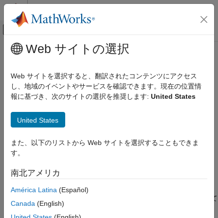
コンテンツへスキップ
MATLAB ヘルプ センター
オフキャンバス ナビゲーション メ
メインコンテンツ
Web サイトの選択
ドキュメンテーションのホーム
timetable
MATLAB
Web サイトを選択すると、翻訳されたコンテンツにアクセス
言語の基礎
表形式のタイムスタンプが付けられたデータ
し、地域のイベントやサービスを確認できます。現在の位置情
データ型
は table 型の一種で、各行に時刻が関連付けられま
報に基づき、次のサイトの選択を推奨します:
United States
timetable
す。
と同様に、
データ型は、行数が同じである
table
timetable
カテゴリ
列方向のデータ変数を格納できます。table 関数はいずれも
United States
数値型
timetable を扱います。また、timetable には、1 つ以上の
文字と文字列
timetable の整列、結合、および計算を実行するための時間に特
また、以下のリストから Web サイトを選択することもできま
日付と時刻
化した関数が用意されています。詳細については、
timetable の
す。
categorical 配列
作成
を参照するか、
Basics of Managing Time-Stamped Data
を
ご覧ください。
table
南北アメリカ
timetable
timetable のイベントを検出してラベルを付けるには、イベント
América Latina
(Español)
構造体
テーブルを付加します。詳細については、
を参照して
eventtable
cell 配列
Canada
(English)
ください。
関数ハンドル
United States
(English)