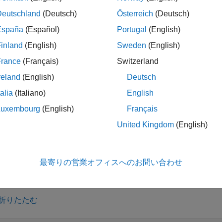
0
false
Deutschland
(Deutsch)
Österreich
(Deutsch)
時間の範囲は、最小行時間と最大行時間で決まります。
España
(Español)
Portugal
(English)
inland
(English)
Sweden
(English)
France
(Français)
Switzerland
は、
の行時間の範囲に
で
erlapsrange(
,
)
TT
oneTime
TT
oneTime
reland
(English)
Deutsch
talia
(Italiano)
English
Luxembourg
(English)
Français
United Kingdom
(English)
は、指定された時間範囲内に
] = overlapsrange(
___
)
chRows
最寄りの営業オフィスへのお問い合わせ
折りたたむ