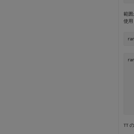
範囲
使用
ra
ra
	timetable 
		Select t
		  St
		  En
	See Select
の
TT