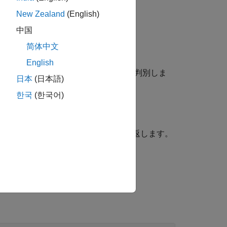
New Zealand
(English)
中国
简体中文
English
指定された時間が含まれるかどうかを判別しま
日本
(日本語)
한국
(한국어)
ある
の行を示す論理インデックスも返します。
TT