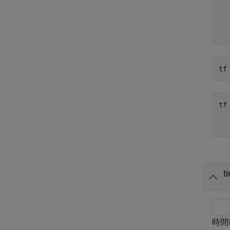
		  En
	See Select
tf
tf
   
時間