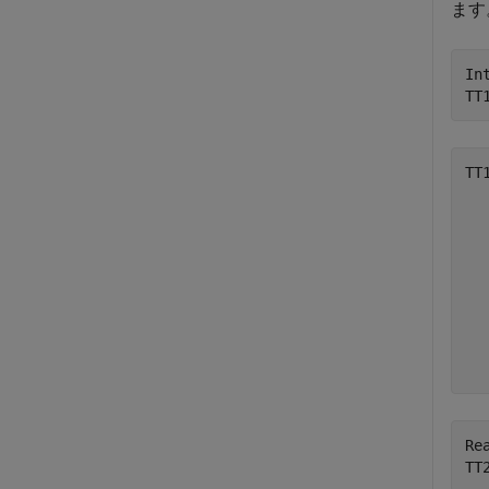
ます
In
TT
TT
  
  
  
  
  
  
  
Re
TT