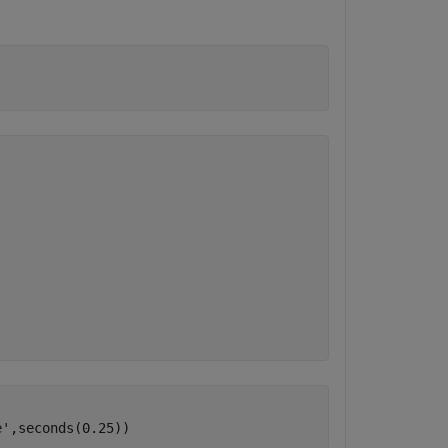
e'
,seconds(0.25))