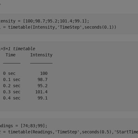
。
tensity = [100;98.7;95.2;101.4;99.1];

1 = timetable(Intensity,
'TimeStep'
,seconds(0.1))
1=
5×1 timetable
   Time      Intensity

  _______    _________

  0 sec          100  

  0.1 sec       98.7  

  0.2 sec       95.2  

  0.3 sec      101.4  

  0.4 sec       99.1  

adings = [74;83;99];

2 = timetable(Readings,
'TimeStep'
,seconds(0.5),
'StartTim