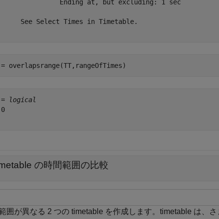
ding at, but excluding: 1 sec

 Times in Timetable.

 = overlapsrange(TT,rangeOfTimes)
 = 
logical
0

timetable の時間範囲の比較
範囲が異なる 2 つの timetable を作成します。timetab