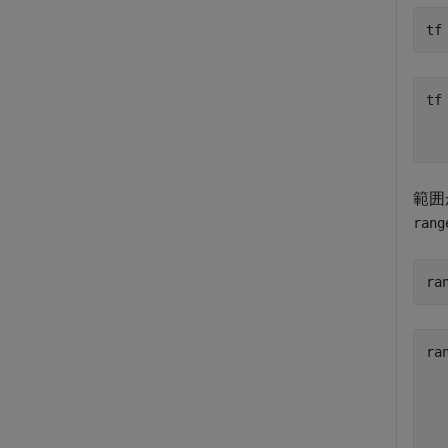
tf
tf
   
範囲が
rang
ra
ra
	timetable 
		Select t
		  St