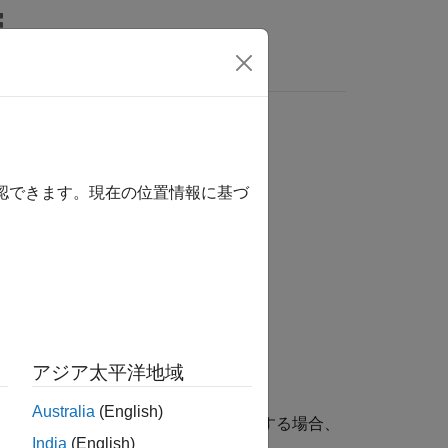
wers
かを判別
確認できます。現在の位置情報に基づ
アジア太平洋地域
Australia
(English)
で指定される時間範囲と交差する場合、
fTimes
India
(English)