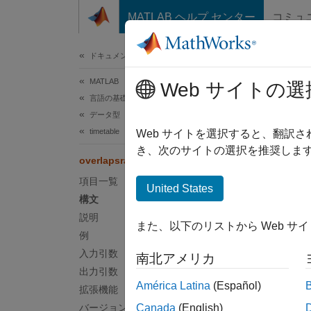
コンテンツへスキップ
MATLAB ヘルプ センター
コミュ
ドキュメ
ドキュメンテーションのホーム
MATLAB
ove
Web サイトの選
言語の基礎
データ型
timetable
tim
Web サイトを選択すると、翻訳
き、次のサイトの選択を推奨します
overlapsrange
ページ
項目一覧
構文
United States
構文
tf = o
説明
また、以下のリストから Web サ
tf = o
例
[tf,wh
入力引数
南北アメリカ
説明
出力引数
América Latina
(Español)
拡張機能
= ov
tf
バージョン履歴
Canada
(English)
(