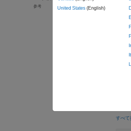
1
true
参考
United States
(English)
の行
TT
F
例
= ov
tf
I
す。
I
例
[
,
tf
whi
例
例
すべて