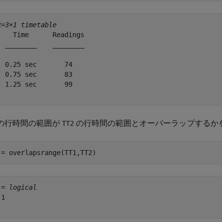
2=
3×1 timetable
    Time      Readings

  ________    ________

  0.25 sec       74   

  0.75 sec       83   

  1.25 sec       99   

の行時間の範囲が
の行時間の範囲とオーバーラップするか
TT2
 = overlapsrange(TT1,TT2)
 = 
logical
1
