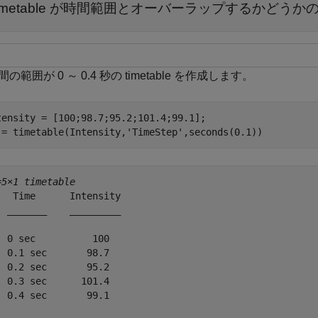
timetable が時間範囲とオーバーラップするかどうか
の範囲が 0 ～ 0.4 秒の timetable を作成します。
tensity = [100;98.7;95.2;101.4;99.1];

 = timetable(Intensity,
'TimeStep'
,seconds(0.1))
=
5×1 timetable
   Time      Intensity

  _______    _________

  0 sec          100  

  0.1 sec       98.7  

  0.2 sec       95.2  

  0.3 sec      101.4  

  0.4 sec       99.1  
