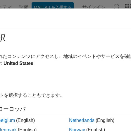
ニティ
学習
サインイン
MATLAB を入手する
ンテーション
例
関数
アプリ
ビデオ
MATLAB Ans
rlapsrange
択
etable の行時間が指定した時間範囲とオーバーラップするかどう
されたコンテンツにアクセスし、地域のイベントやサービスを
:
United States
内をすべて折りたたむ
verlapsrange(TT,rangeOfTimes)
イトを選択することもできます。
verlapsrange(TT,oneTime)
ichRows] = overlapsrange(
___
)
ヨーロッパ
Belgium
(English)
Netherlands
(English)
は、
の行時間の範囲が
erlapsrange(
,
)
TT
rangeO
TT
rangeOfTimes
Denmark
(English)
Norway
(English)
) を返します。それ以外の場合は
(
) を返します。