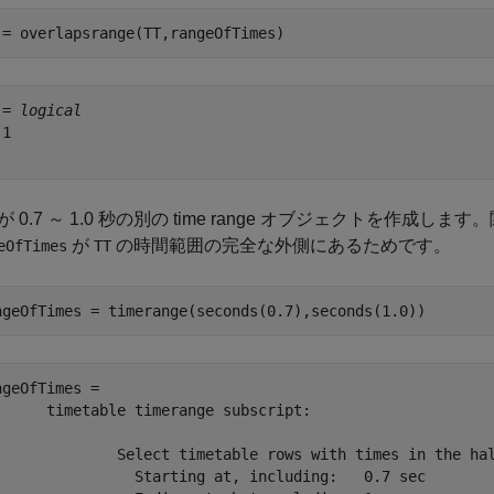
 = overlapsrange(TT,rangeOfTimes)
 = 
logical
1

 0.7 ～ 1.0 秒の別の time range オブジェクトを作成します
が
の時間範囲の完全な外側にあるためです。
eOfTimes
TT
ngeOfTimes = timerange(seconds(0.7),seconds(1.0))
ngeOfTimes = 

timerange subscript:

imetable rows with times in the half-open interval:

arting at, including:   0.7 sec
