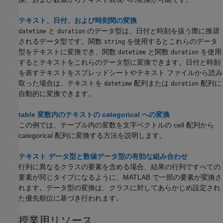
テキスト、日付、および時刻間の変換
と
のデータ型は、日付と時刻を扱う際に推奨
datetime
duration
されるデータ型です。関数
を使用するとこれらのデータ
string
型をテキストに変換でき、関数
と関数
を使用
datetime
duration
するとテキストをこれらのデータ型に変換できます。日付と時刻
を表すテキストをスプレッドシートやテキスト ファイルから読み
取った場合は、テキストを
配列または
配列に
datetime
duration
自動的に変換できます。
table 変数内のテキストの categorical への変換
この例では、テーブル内の変数を文字ベクトルの cell 配列から
categorical 配列に変換する方法を説明します。
テキスト データ型と数値データ型の有効な組み合わせ
行列に異なるクラスの要素を含める場合、結果の行列ですべての
要素が同じタイプになるように、MATLAB で一部の要素が変換さ
れます。データ型の変換は、クラスに対してあらかじめ設定され
た優先順位に基づき行われます。
授業用リソース