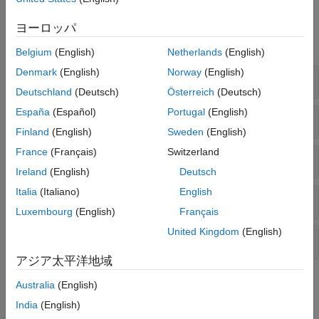
ディクショナリ
関数
ヨーロッパ
時系列
すべて展開する
データ型の識別
Belgium
(English)
Netherlands
(English)
データ型の変換
Denmark
(English)
Norway
(English)
数値とテキスト
Deutschland
(Deutsch)
Österreich
(Deutsch)
España
(Español)
Portugal
(English)
16 進数と 2 進数
Finland
(English)
Sweden
(English)
France
(Français)
Switzerland
日付と時刻
Ireland
(English)
Deutsch
Italia
(Italiano)
English
Categorical 配列、table および timetable
Luxembourg
(English)
Français
United Kingdom
(English)
cell 配列と構造体
アジア太平洋地域
トピック
Australia
(English)
India
(English)
テキストの数値への変換