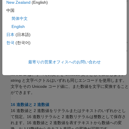
テキストを数値の配列に変換。テキストは、浮動小数点値、日付
New Zealand
(English)
と時刻、16 進数と 2 進数を表すことができます。テキストが日
中国
付と時刻を表す場合は、テキストを datetime 値または duration
简体中文
値に変換できます。
English
数値のテキストへの変換
日本
(日本語)
数値をテキストに変換。テキストは、浮動小数点値 (指数表記の
한국
(한국어)
有無を問わず)、16 進数または 2 進数を表すことができます。プ
ロットのラベルまたはタイトルなどのテキストに数値を追加する
には、以下の変換を使用します。
最寄りの営業オフィスへのお問い合わせ
Unicode と ASCII の値
MATLAB は、すべての文字を Unicode 文字として保存します。
string と文字ベクトルはいずれも同じエンコードを使用します。
文字をその Unicode コード値に、また数値を文字に変換すること
ができます。
16 進数値と 2 進数値
16 進数値と 2 進数値をリテラルまたはテキストのいずれかとし
て指定。16 進数リテラルと 2 進数リテラルは整数として保存さ
れます。16 進数値と 2 進数値を表すテキストから数値への変
換、および数値からテキスト表現への変換が可能です。