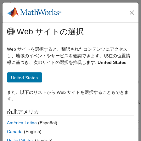
コンテンツへスキップ
MATLAB ヘルプ センター
オフキャンバス ナビゲーション メ
メインコンテンツ
Web サイトの選択
ドキュメンテーションのホーム
データ型の変換
MATLAB
Web サイトを選択すると、翻訳されたコンテンツにアクセス
言語の基礎
数値配列、string と文字配列、日付と時刻、cell 配列、構造体、
し、地域のイベントやサービスを確認できます。現在の位置情
データ型
または table の間での変換
報に基づき、次のサイトの選択を推奨します:
United States
®
MATLAB
には、異なるコンテキストで使用するために、1 つの
カテゴリ
データ型から別のデータ型に値を変換する多くの関数が用意され
United States
数値型
ています。たとえば、数値をテキストに変換して、それらをプロ
文字と文字列
ット ラベルやファイル名に追加することができます。数値は、
また、以下のリストから Web サイトを選択することもできま
日付と時刻
16 進数値または 2 進数値で表すことができます。MATLAB に
す。
categorical 配列
は、数値配列、string と文字配列、
、
、およ
categorical
datetime
び
配列の間で変換できる関数が用意されています。ま
table
duration
南北アメリカ
た、cell 配列、構造体、table、timetable といった、データをコ
timetable
ンテナーにグループ化するデータ型で相互に変換できます。この
América Latina
(Español)
構造体
ような場合、データ値は変更されませんが、異なるタイプのコン
cell 配列
Canada
(English)
テナーに保存されアクセスされます。
関数ハンドル
United States
(English)