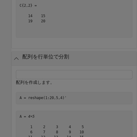
C{2,2} =

    14    15

    19    20

配列を行単位で分割
配列を作成します。
A = reshape(1:20,5,4)'
A = 
4×5
     1     2     3     4     5

     6     7     8     9    10
