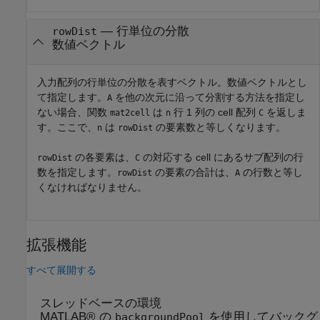
—
行単位の分散
rowDist
数値ベクトル
入力配列の行単位の分散を表すベクトル。数値ベクトルとし
て指定します。
を他の次元に沿って分割する方法を指定し
A
ない場合、関数
は
行 1 列の cell 配列
を返しま
mat2cell
n
C
す。ここで、
は
の要素数と等しくなります。
n
rowDist
の各要素は、
の対応する cell にあるサブ配列の行
rowDist
C
数を指定します。
の要素の合計は、
の行数と等し
rowDist
A
くなければなりません。
拡張機能
すべて展開する
スレッドベースの環境
MATLAB® の
を使用してバックグ
backgroundPool