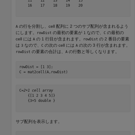
    11    12    13    14    15

    16    17    18    19    20

の行を分割し、cell 配列に 2 つのサブ配列が含まれるよう
A
にします。
の最初の要素が
なので、
の最初の
rowDist
1
C
cell には
の 1 行目が含まれます。
の 2 番目の要素
A
rowDist
は
なので、
の次の cell には
の次の 3 行が含まれます。
3
C
A
の要素の合計は、
の行数と等しくなります。
rowDist
A
rowDist = [1 3];

C = mat2cell(A,rowDist)
C=
2×1 cell array
    {[1 2 3 4 5]}

    {3×5 double }

サブ配列を表示します。