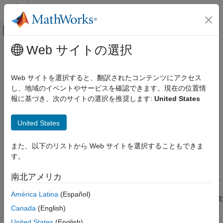
コンテンツへスキップ
MATLAB ヘルプ センター
オフキャンバス ナビゲーション メ
メインコンテンツ
Web サイトの選択
ドキュメンテーションのホーム
mat2cell
MATLAB
Web サイトを選択すると、翻訳されたコンテンツにアクセス
言語の基礎
配列の、cell 内にサブ配列を含む cell 配列への変換
し、地域のイベントやサービスを確認できます。現在の位置情
データ型
報に基づき、次のサイトの選択を推奨します:
United States
cell 配列
ページ内をすべて折りたたむ
構文
United States
MATLAB
言語の基礎
C = mat2cell(A,dim1Dist,...,dimNDist)
また、以下のリストから Web サイトを選択することもできま
C = mat2cell(A,rowDist)
データ型
す。
説明
データ型の変換
南北アメリカ
は、配列
を小さな配
C = mat2cell(
,
)
A
A
dim1Dist,...,dimNDist
mat2cell
列に分割し、cell 配列
に返します。ベクトル
C
América Latina
(Español)
項目一覧
は、
の行と列を (可能な場合は) より高次
dim1Dist,...dimNDist
A
構文
Canada
(English)
元に分割する方法を指定します。
の小さな配列はそれぞれ異な
C
説明
るサイズにすることもできます。
はどのデータ型にもできま
A
United States
(English)