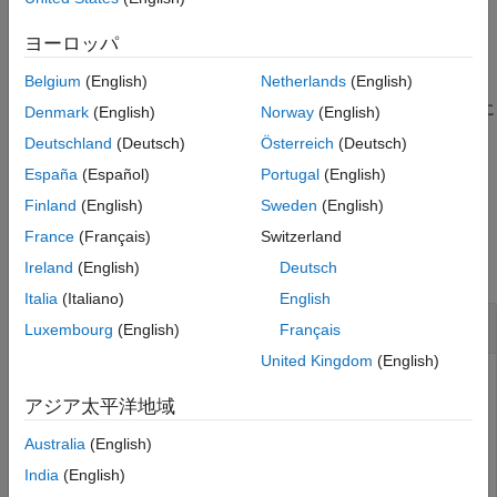
す。
例
ヨーロッパ
入力引数
例
拡張機能
Belgium
(English)
Netherlands
(English)
バージョン履歴
は、配列
を
行 1 列の cell 配列
に
C = mat2cell(
,
)
A
n
C
A
rowDist
Denmark
(English)
Norway
(English)
参考
分割します。ここで、
は
の要素数です。
n
rowDist
Deutschland
(Deutsch)
Österreich
(Deutsch)
España
(Español)
Portugal
(English)
例
Finland
(English)
Sweden
(English)
例
France
(Français)
Switzerland
すべて折りたたむ
Ireland
(English)
Deutsch
Italia
(Italiano)
English
配列を分割しサブ配列を cell 配列で返す
Luxembourg
(English)
Français
United Kingdom
(English)
アジア太平洋地域
5 行 4 列の数値配列を作成します。
Australia
(English)
A = reshape(1:20,5,4)'
India
(English)