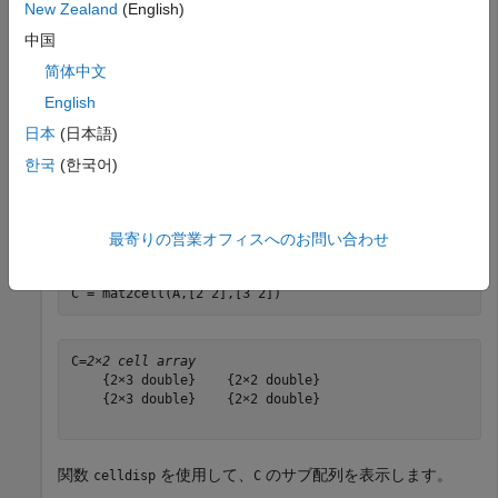
New Zealand
(English)
中国
A = 
4×5
简体中文
     1     2     3     4     5

     6     7     8     9    10

English
    11    12    13    14    15

日本
(日本語)
    16    17    18    19    20

한국
(한국어)
を 2 行 3 列の 2 つのサブ配列と 2 行 2 列の 2 つのサブ配
A
列に分割します。このサブ配列を cell 配列で返します。
最寄りの営業オフィスへのお問い合わせ
C = mat2cell(A,[2 2],[3 2])
C=
2×2 cell array
    {2×3 double}    {2×2 double}

    {2×3 double}    {2×2 double}

関数
を使用して、
のサブ配列を表示します。
celldisp
C