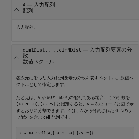
—
入力配列
A
配列
入力配列。
—
入力配列要素の分
dim1Dist,...,dimNDist
散
数値ベクトル
各次元に沿った入力配列要素の分散を表すベクトル。数値ベ
クトルとして指定します。
たとえば、
が 60 行 50 列の配列である場合、この引数を
A
と指定すると、
を次のコードと図で示
[10 20 30],[25 25]
A
すとおりに分割できます。
は、
から分割された 6 つのサ
C
A
ブ配列を含む cell 配列です。