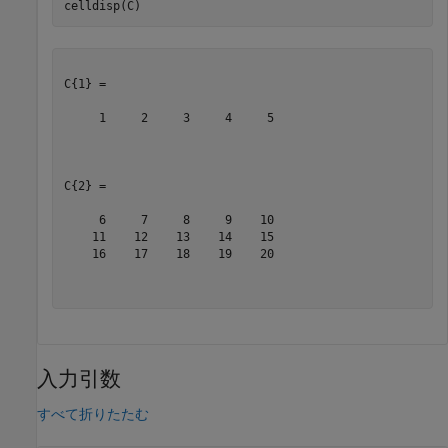
celldisp(C)
C{1} =

     1     2     3     4     5

C{2} =

     6     7     8     9    10

    11    12    13    14    15

    16    17    18    19    20

入力引数
すべて折りたたむ