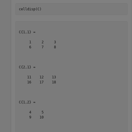
celldisp(C)
C{1,1} =

     1     2     3

     6     7     8

C{2,1} =

    11    12    13

    16    17    18

C{1,2} =

     4     5

     9    10
