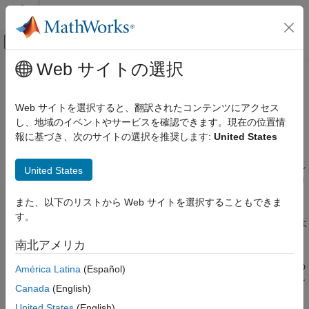
コンテンツへスキップ
MATLAB ヘルプ センター
オフキャンバス ナビゲーション メ
メインコンテンツ
Web サイトの選択
ドキュメンテーションのホーム
データ型の変換
MATLAB
Web サイトを選択すると、翻訳されたコンテンツにアクセス
言語の基礎
数値配列、string と文字配列、日付と時刻、cell 配列、構造体、
し、地域のイベントやサービスを確認できます。現在の位置情
データ型
または table の間での変換
報に基づき、次のサイトの選択を推奨します:
United States
®
MATLAB
には、異なるコンテキストで使用するために、1 つの
カテゴリ
データ型から別のデータ型に値を変換する多くの関数が用意され
United States
数値型
ています。たとえば、数値をテキストに変換して、それらをプロ
文字と文字列
ット ラベルやファイル名に追加することができます。数値は、
また、以下のリストから Web サイトを選択することもできま
日付と時刻
16 進数値または 2 進数値で表すことができます。MATLAB に
す。
categorical 配列
は、数値配列、string と文字配列、
、
、およ
categorical
datetime
び
配列の間で変換できる関数が用意されています。ま
table
duration
南北アメリカ
た、cell 配列、構造体、table、timetable といった、データをコ
timetable
ンテナーにグループ化するデータ型で相互に変換できます。この
América Latina
(Español)
構造体
ような場合、データ値は変更されませんが、異なるタイプのコン
cell 配列
Canada
(English)
テナーに保存されアクセスされます。
関数ハンドル
United States
(English)