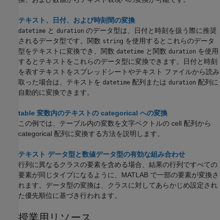
テキスト、日付、および時刻間の変換
と
のデータ型は、日付と時刻を扱う際に推奨
datetime
duration
されるデータ型です。関数
を使用するとこれらのデータ
string
型をテキストに変換でき、関数
と関数
を使用
datetime
duration
するとテキストをこれらのデータ型に変換できます。日付と時刻
を表すテキストをスプレッドシートやテキスト ファイルから読み
取った場合は、テキストを
配列または
配列に
datetime
duration
自動的に変換できます。
table 変数内のテキストの categorical への変換
この例では、テーブル内の変数を文字ベクトルの cell 配列から
categorical 配列に変換する方法を説明します。
テキスト データ型と数値データ型の有効な組み合わせ
行列に異なるクラスの要素を含める場合、結果の行列ですべての
要素が同じタイプになるように、MATLAB で一部の要素が変換さ
れます。データ型の変換は、クラスに対してあらかじめ設定され
た優先順位に基づき行われます。
授業用リソース