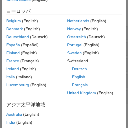
ディクショナリ
関数
ヨーロッパ
時系列
すべて展開する
データ型の識別
Belgium
(English)
Netherlands
(English)
データ型の変換
Denmark
(English)
Norway
(English)
数値とテキスト
Deutschland
(Deutsch)
Österreich
(Deutsch)
España
(Español)
Portugal
(English)
16 進数と 2 進数
Finland
(English)
Sweden
(English)
France
(Français)
Switzerland
日付と時刻
Ireland
(English)
Deutsch
Italia
(Italiano)
English
Categorical 配列、table および timetable
Luxembourg
(English)
Français
United Kingdom
(English)
cell 配列と構造体
アジア太平洋地域
トピック
Australia
(English)
India
(English)
テキストの数値への変換