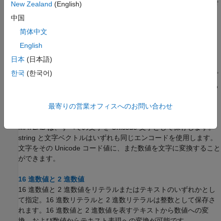
テキストを数値の配列に変換。テキストは、浮動小数点値、日付
New Zealand
(English)
と時刻、16 進数と 2 進数を表すことができます。テキストが日
中国
付と時刻を表す場合は、テキストを datetime 値または duration
简体中文
値に変換できます。
English
数値のテキストへの変換
日本
(日本語)
数値をテキストに変換。テキストは、浮動小数点値 (指数表記の
한국
(한국어)
有無を問わず)、16 進数または 2 進数を表すことができます。プ
ロットのラベルまたはタイトルなどのテキストに数値を追加する
には、以下の変換を使用します。
最寄りの営業オフィスへのお問い合わせ
Unicode と ASCII の値
MATLAB は、すべての文字を Unicode 文字として保存します。
string と文字ベクトルはいずれも同じエンコードを使用します。
文字をその Unicode コード値に、また数値を文字に変換すること
ができます。
16 進数値と 2 進数値
16 進数値と 2 進数値をリテラルまたはテキストのいずれかとし
て指定。16 進数リテラルと 2 進数リテラルは整数として保存さ
れます。16 進数値と 2 進数値を表すテキストから数値への変
換、および数値からテキスト表現への変換が可能です。