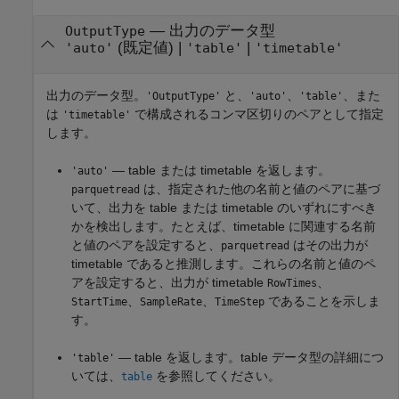
—
出力のデータ型
OutputType
(既定値) |
|
'auto'
'table'
'timetable'
出力のデータ型。
と、
、
、また
'OutputType'
'auto'
'table'
は
で構成されるコンマ区切りのペアとして指定
'timetable'
します。
— table または timetable を返します。
'auto'
は、指定された他の名前と値のペアに基づ
parquetread
いて、出力を table または timetable のいずれにすべき
かを検出します。たとえば、timetable に関連する名前
と値のペアを設定すると、
はその出力が
parquetread
timetable であると推測します。これらの名前と値のペ
アを設定すると、出力が timetable
、
RowTimes
、
、
であることを示しま
StartTime
SampleRate
TimeStep
す。
— table を返します。table データ型の詳細につ
'table'
いては、
を参照してください。
table