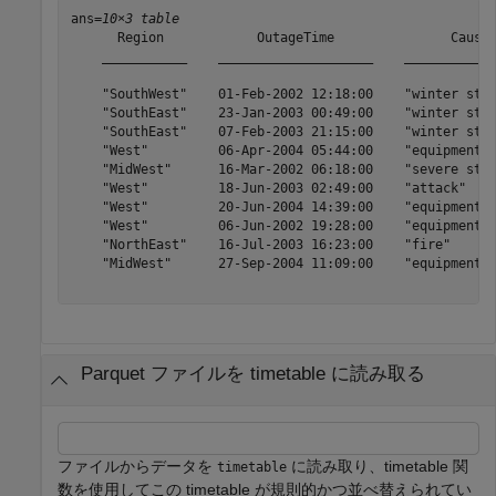
ans=
10×3 table
      Region            OutageTime               Cause 
    ___________    ____________________    ____________
    "SouthWest"    01-Feb-2002 12:18:00    "winter stor
    "SouthEast"    23-Jan-2003 00:49:00    "winter stor
    "SouthEast"    07-Feb-2003 21:15:00    "winter stor
    "West"         06-Apr-2004 05:44:00    "equipment f
    "MidWest"      16-Mar-2002 06:18:00    "severe stor
    "West"         18-Jun-2003 02:49:00    "attack"    
    "West"         20-Jun-2004 14:39:00    "equipment f
    "West"         06-Jun-2002 19:28:00    "equipment f
    "NorthEast"    16-Jul-2003 16:23:00    "fire"      
    "MidWest"      27-Sep-2004 11:09:00    "equipment f
Parquet ファイルを timetable に読み取る
ファイルからデータを
に読み取り、timetable 関
timetable
数を使用してこの timetable が規則的かつ並べ替えられてい