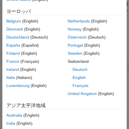
は、1 つ以上の名前と値
= parquetread(
,
)
T
filename
Name,Value
parquetread
のペアの引数で指定された追加のオプションで Parquet ファイル
ヨーロッパ
項目一覧
を table または timetable に読み取ります。
Belgium
(English)
Netherlands
(English)
構文
例
説明
Denmark
(English)
Norway
(English)
例
Deutschland
(Deutsch)
Österreich
(Deutsch)
例
入力引数
España
(Español)
Portugal
(English)
名前と値の引数
すべて折りたたむ
Finland
(English)
Sweden
(English)
出力引数
France
(Français)
Switzerland
制限
Parquet ファイルを table に読み取る
Ireland
(English)
Deutsch
拡張機能
バージョン履歴
Italia
(Italiano)
English
Parquet ファイルに関する情報を取得し、このファイルから
参考
Luxembourg
(English)
Français
table にデータを読み取ってから、変数のサブセットを table
に読み取ります。
United Kingdom
(English)
ファイルの
オブジェクトを作
アジア太平洋地域
outages.parquet
ParquetInfo
成します。
Australia
(English)
India
(English)
info = parquetinfo(
'outages.parquet'
)