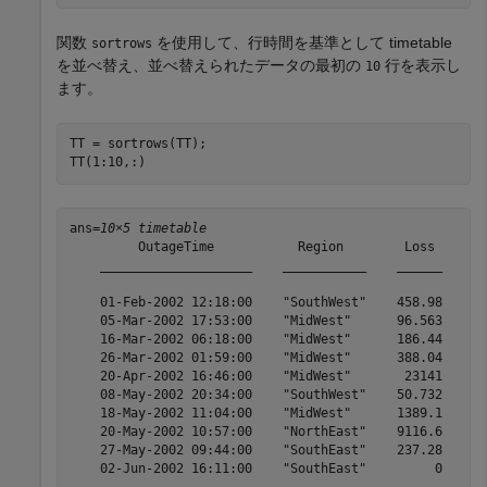
関数
を使用して、行時間を基準として timetable
sortrows
を並べ替え、並べ替えられたデータの最初の
行を表示し
10
ます。
TT = sortrows(TT);

TT(1:10,:)
ans=
10×5 timetable
         OutageTime           Region        Loss     Cu
    ____________________    ___________    ______    __
    01-Feb-2002 12:18:00    "SouthWest"    458.98    1.
    05-Mar-2002 17:53:00    "MidWest"      96.563    2.
    16-Mar-2002 06:18:00    "MidWest"      186.44    2.
    26-Mar-2002 01:59:00    "MidWest"      388.04    5.
    20-Apr-2002 16:46:00    "MidWest"       23141      
    08-May-2002 20:34:00    "SouthWest"    50.732      
    18-May-2002 11:04:00    "MidWest"      1389.1    1.
    20-May-2002 10:57:00    "NorthEast"    9116.6    2.
    27-May-2002 09:44:00    "SouthEast"    237.28    1.
    02-Jun-2002 16:11:00    "SouthEast"         0      