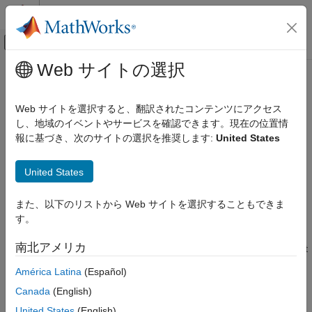
コンテンツへスキップ
MATLAB ヘルプ センター
オフキャンバス ナビゲーション メ
メインコンテンツ
Web サイトの選択
ドキュメンテーションのホーム
parquetread
MATLAB
Web サイトを選択すると、翻訳されたコンテンツにアクセス
言語の基礎
Parquet ファイルから列指向データを読み取る
し、地域のイベントやサービスを確認できます。現在の位置情
データ型
報に基づき、次のサイトの選択を推奨します:
United States
table
ページ内をすべて折りたたむ
構文
United States
MATLAB
言語の基礎
T = parquetread(filename)
また、以下のリストから Web サイトを選択することもできま
T = parquetread(filename,Name,Value)
データ型
す。
説明
timetable
南北アメリカ
は、
で指定された Parquet
= parquetread(
)
filename
T
filename
MATLAB
ファイルを table または timetable
に読み取ります。
T
データのインポートと解析
América Latina
(Español)
大きなファイルとビッグ データ
Canada
(English)
例
Parquet ファイル
United States
(English)