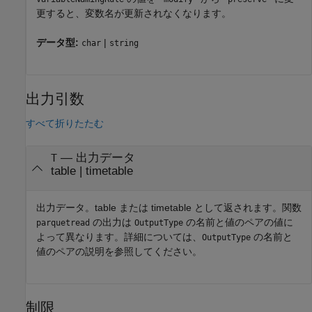
更すると、変数名が更新されなくなります。
データ型:
|
char
string
出力引数
すべて折りたたむ
— 出力データ
T
table | timetable
出力データ。table または timetable として返されます。関数
の出力は
の名前と値のペアの値に
parquetread
OutputType
よって異なります。詳細については、
の名前と
OutputType
値のペアの説明を参照してください。
制限