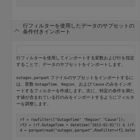
行フィルターを使用したデータのサブセットの
条件付きインポート
行フィルターを使用してインポートする変数および行を指定
することで、データのサブセットをインポートします。
ファイルのサブセットをインポートするに
outages.parquet
は、変数
、
、および
のみをインポ
OutageTime
Region
Cause
ートするフィルターを作成します。次に、特定の条件を満た
す値が含まれている行のみをインポートするようにフィルタ
ーを調整します。
rf = rowfilter([
"OutageTime"
"Region"
"Cause"
]);

rf2 = (rf.OutageTime > datetime(
"2013-02-01"
)) & (rf.R
d = parquetread(
"outages.parquet"
,RowFilter=rf2,Select