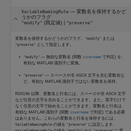
—
変数名を保持するかど
VariableNamingRule
うかのフラグ
(既定値) |
"modify"
"preserve"
変数名を保持するかどうかのフラグ。
または
"modify"
として指定します。
"preserve"
— 無効な変数名 (関数
で判定) を、
"modify"
isvarname
有効な MATLAB 識別子に変換。
— スペースや非 ASCII 文字を含む変数名な
"preserve"
ど、有効な MATLAB 識別子ではない変数名を保持。
R2019b 以降、変数名と行名には、スペースや非 ASCII 文字
など任意の文字を含めることができます。また、英字だけで
なく任意の文字で始めることができます。変数名と行名は、
有効な MATLAB 識別子 (関数
で判定) である必要
isvarname
はありません。これらの変数名と行名を保持するには、
の値を
に設定します。
VariableNamingRule
"preserve"
の値を
から
に変
VariableNamingRule
"modify"
"preserve"