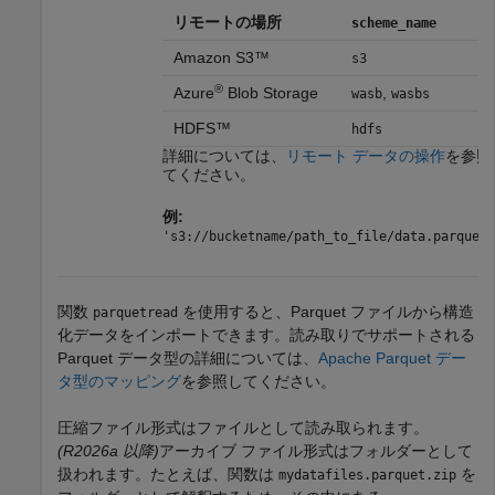
リモートの場所
scheme_name
Amazon S3™
s3
®
Azure
Blob Storage
,
wasb
wasbs
HDFS™
hdfs
詳細については、
リモート データの操作
を参照
てください。
例:
's3://bucketname/path_to_file/data.parquet'
関数
を使用すると、Parquet ファイルから構造
parquetread
化データをインポートできます。読み取りでサポートされる
Parquet データ型の詳細については、
Apache Parquet デー
タ型のマッピング
を参照してください。
圧縮ファイル形式はファイルとして読み取られます。
(R2026a 以降)
アーカイブ ファイル形式はフォルダーとして
扱われます。たとえば、関数は
を
mydatafiles.parquet.zip