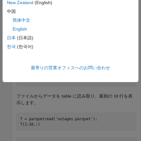
New Zealand
(English)
中国
info = 

简体中文
  ParquetInfo with properties:

English
               Filename: "C:\folder1\outages.parquet"

               FileSize: 44202

日本
(日本語)
           NumRowGroups: 1

한국
(한국어)
        RowGroupHeights: 1468

          VariableNames: ["Region"    "OutageTime"    "
          VariableTypes: ["string"    "datetime"    "do
    VariableCompression: ["snappy"    "snappy"    "snap
最寄りの営業オフィスへのお問い合わせ
       VariableEncoding: ["plain"    "plain"    "plain"
                Version: "2.0"

ファイルからデータを table に読み取り、最初の
行を表
10
示します。
T = parquetread(
'outages.parquet'
);

T(1:10,:) 