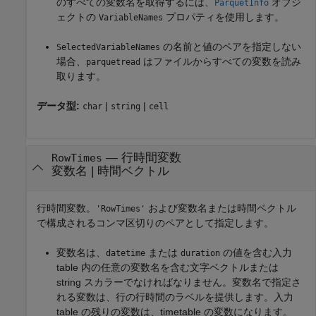
のすべての変数名を取得するには、
オブジ
ParquetInfo
ェクトの
プロパティを使用します。
VariableNames
の名前と値のペアを指定しない
SelectedVariableNames
場合、
はファイルからすべての変数を読み
parquetread
取ります。
データ型:
|
|
char
string
cell
—
行時間変数
RowTimes
変数名
|
時間ベクトル
行時間変数。
および変数名または時間ベクトル
'RowTimes'
で構成されるコンマ区切りのペアとして指定します。
変数名は、
または
の値を含む入力
datetime
duration
table 内の任意の変数名を含む文字ベクトルまたは
string スカラーでなければなりません。変数名で指定さ
れる変数は、行の行時間のラベルを提供します。入力
table の残りの変数は、timetable の変数になります。