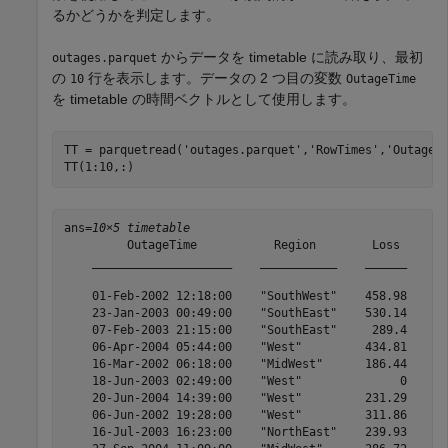
るかどうかを判定します。
からデータを timetable に読み取り、最初
outages.parquet
の
行を表示します。データの 2 つ目の変数
10
OutageTime
を timetable の時間ベクトルとして使用します。
TT = parquetread(
'outages.parquet'
,
'RowTimes'
,
'OutageT
TT(1:10,:)
ans=
10×5 timetable
         OutageTime           Region        Loss     Cu
    ____________________    ___________    ______    __
    01-Feb-2002 12:18:00    "SouthWest"    458.98    1.
    23-Jan-2003 00:49:00    "SouthEast"    530.14    2.
    07-Feb-2003 21:15:00    "SouthEast"     289.4    1.
    06-Apr-2004 05:44:00    "West"         434.81    3.
    16-Mar-2002 06:18:00    "MidWest"      186.44    2.
    18-Jun-2003 02:49:00    "West"              0      
    20-Jun-2004 14:39:00    "West"         231.29      
    06-Jun-2002 19:28:00    "West"         311.86      
    16-Jul-2003 16:23:00    "NorthEast"    239.93      