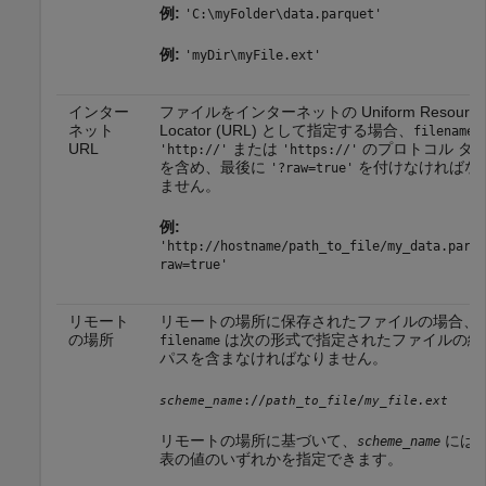
例:
'C:\myFolder\data.parquet'
例:
'myDir\myFile.ext'
インター
ファイルをインターネットの Uniform Resource
ネット
Locator (URL) として指定する場合、
filename
URL
または
のプロトコル タ
'http://'
'https://'
を含め、最後に
を付けなければな
'?raw=true'
ません。
例:
'http://hostname/path_to_file/my_data.parqu
raw=true'
リモート
リモートの場所に保存されたファイルの場合、
の場所
は次の形式で指定されたファイルの絶
filename
パスを含まなければなりません。
://
/
scheme_name
path_to_file
my_file.ext
リモートの場所に基づいて、
には
scheme_name
表の値のいずれかを指定できます。