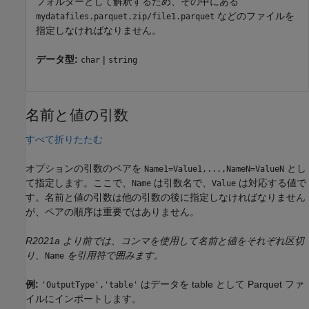
フォルダーとして解釈するため、その中にある
などのファイルを
mydatafiles.parquet.zip/file1.parquet
指定しなければなりません。
データ型:
|
char
string
名前と値の引数
すべて折りたたむ
オプションの引数のペアを
とし
Name1=Value1,...,NameN=ValueN
て指定します。ここで、
は引数名で、
は対応する値で
Name
Value
す。名前と値の引数は他の引数の後に指定しなければなりません
が、ペアの順序は重要ではありません。
R2021a より前では、コンマを使用して名前と値をそれぞれ区切
り、
を引用符で囲みます。
Name
例:
はデータを table として Parquet ファ
'OutputType','table'
イルにインポートします。