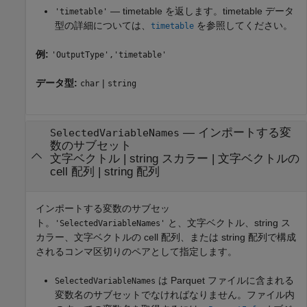
— timetable を返します。timetable データ
'timetable'
型の詳細については、
を参照してください。
timetable
例:
'OutputType','timetable'
データ型:
|
char
string
—
インポートする変
SelectedVariableNames
数のサブセット
文字ベクトル
|
string スカラー
|
文字ベクトルの
cell 配列
|
string 配列
インポートする変数のサブセッ
ト。
と、文字ベクトル、string ス
'SelectedVariableNames'
カラー、文字ベクトルの cell 配列、または string 配列で構成
されるコンマ区切りのペアとして指定します。
は Parquet ファイルに含まれる
SelectedVariableNames
変数名のサブセットでなければなりません。ファイル内