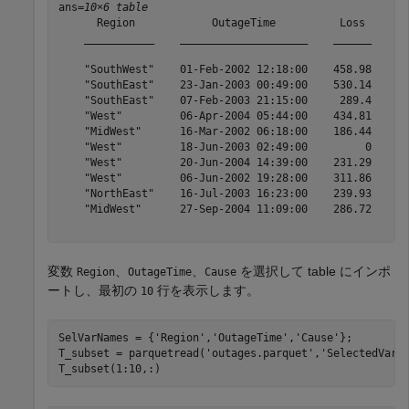
ans=
10×6 table
      Region            OutageTime          Loss     Cu
    ___________    ____________________    ______    __
    "SouthWest"    01-Feb-2002 12:18:00    458.98    1.
    "SouthEast"    23-Jan-2003 00:49:00    530.14    2.
    "SouthEast"    07-Feb-2003 21:15:00     289.4    1.
    "West"         06-Apr-2004 05:44:00    434.81    3.
    "MidWest"      16-Mar-2002 06:18:00    186.44    2.
    "West"         18-Jun-2003 02:49:00         0      
    "West"         20-Jun-2004 14:39:00    231.29      
    "West"         06-Jun-2002 19:28:00    311.86      
    "NorthEast"    16-Jul-2003 16:23:00    239.93      
    "MidWest"      27-Sep-2004 11:09:00    286.72      
変数
、
、
を選択して table にインポ
Region
OutageTime
Cause
ートし、最初の
行を表示します。
10
SelVarNames = {
'Region'
,
'OutageTime'
,
'Cause'
};

T_subset = parquetread(
'outages.parquet'
,
'SelectedVari
T_subset(1:10,:) 