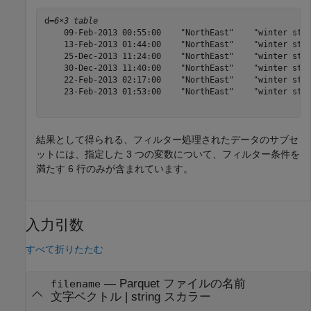
d=
6×3 table
    09-Feb-2013 00:55:00    "NorthEast"    "winter stor
    13-Feb-2013 01:44:00    "NorthEast"    "winter stor
    25-Dec-2013 11:24:00    "NorthEast"    "winter stor
    30-Dec-2013 11:40:00    "NorthEast"    "winter stor
    22-Feb-2013 02:17:00    "NorthEast"    "winter stor
    23-Feb-2013 01:53:00    "NorthEast"    "winter stor
結果として得られる、フィルター処理されたデータのサブセ
ットには、指定した 3 つの変数について、フィルター条件を
満たす 6 行のみが含まれています。
入力引数
すべて折りたたむ
—
Parquet ファイルの名前
filename
文字ベクトル
|
string スカラー