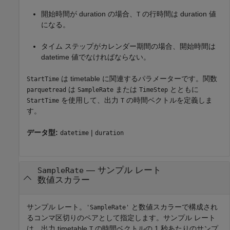
開始時間が duration の場合、
の行時間は duration 値
T
になる。
タイム ステップがカレンダー期間の場合、開始時間は
datetime 値でなければならない。
は timetable に関連するパラメーターです。関数
StartTime
は
または
とともに
parquetread
SampleRate
TimeStep
を使用して、出力
の時間ベクトルを定義しま
StartTime
T
す。
データ型:
|
datetime
duration
—
サンプル レート
SampleRate
数値スカラー
サンプル レート。
と数値スカラーで構成され
'SampleRate'
るコンマ区切りのペアとして指定します。サンプル レート
は、出力 timetable
の時間ベクトルの 1 秒あたりのサンプ
T