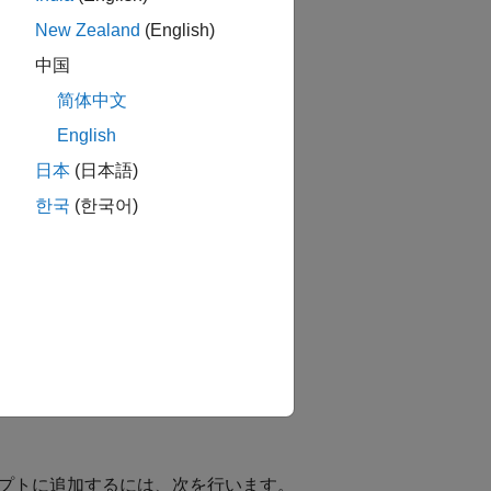
New Zealand
(English)
imetable を
中国
简体中文
English
日本
(日本語)
imetable を
한국
(한국어)
対話型タスクの追
されます。
クリプトに追加するには、次を行います。