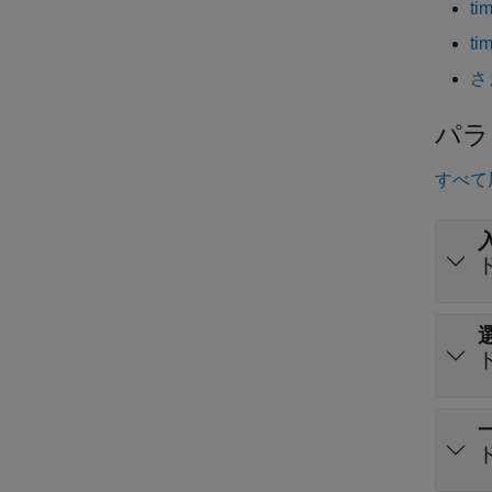
t
t
さ
パラ
すべて
入