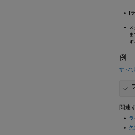
[
ス
ま
す
例
すべて
関連
ラ
欠