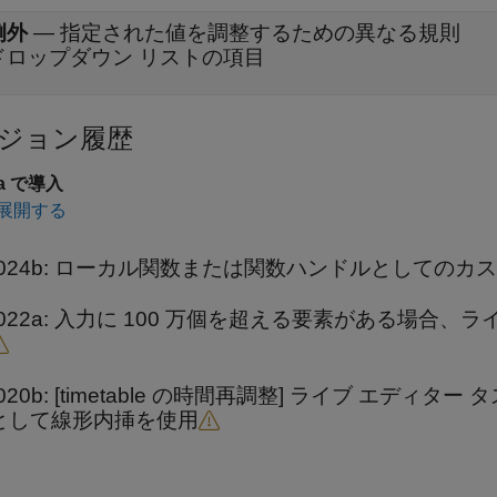
例外
—
指定された値を調整するための異なる規則
ドロップダウン リストの項目
ジョン履歴
0a で導入
展開する
024b:
ローカル関数または関数ハンドルとしてのカス
022a:
入力に 100 万個を超える要素がある場合、ラ
020b:
[timetable の時間再調整]
ライブ エディター タ
として線形内挿を使用