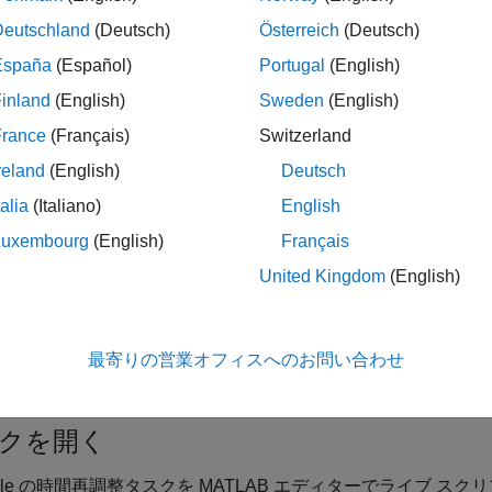
しい行時間でデータ値を内挿
Deutschland
(Deutsch)
Österreich
(Deutsch)
ータを時間ビンに集約 (たとえば、月次データから四半期平均を含む t
España
(Español)
Portugal
(English)
成)
inland
(English)
Sweden
(English)
複する行時間をもつ行を削除
France
(Français)
Switzerland
reland
(English)
Deutsch
間隔のタイム ステップまたはサンプルレートを指定して、不規則な t
talia
(Italiano)
English
則化
Luxembourg
(English)
Français
 エディター タスクの詳細については、
ライブ スクリプトへの
United Kingdom
(English)
照してください。
する関数
最寄りの営業オフィスへのお問い合わせ
table の時間再調整]
では、関数
を使用するコードが生成
retime
クを開く
able の時間再調整
タスクを MATLAB エディターでライブ ス