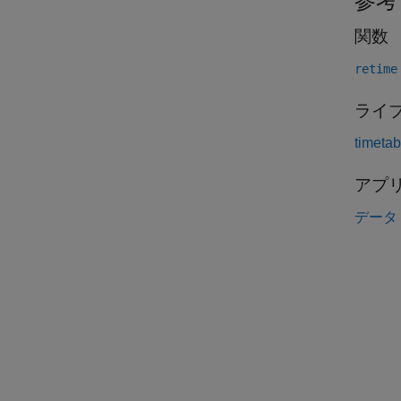
参考
関数
retime
ライブ
timet
アプ
データ