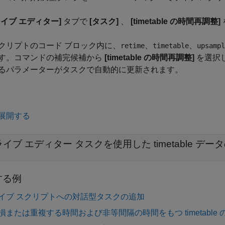
ライブ エディター]
タブで
[タスク]
、
[timetable の時間再調整]
クリプトのコード ブロック内に、
、
、
retime
timetable
upsampl
す。コマンドの補完候補から
[timetable の時間再調整]
を選択
るパラメーターがタスクで自動的に更新されます。
展開する
ライブ エディター タスクを使用した timetable 
する例
イブ スクリプトへの対話型タスクの追加
損または重複する時間および非等間隔の時間をもつ timetable 