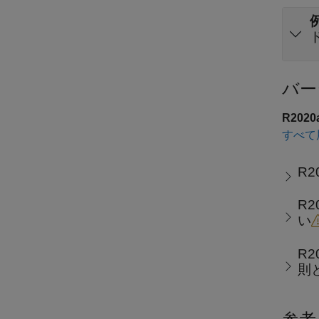
バー
R202
すべて
R2
R2
い
R2
則