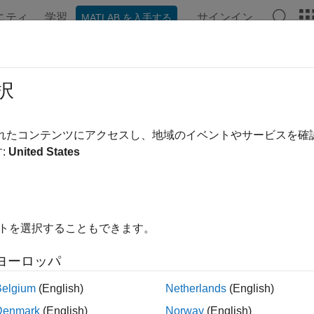
ニティ
学習
サインイン
MATLAB を入手する
ンテーション
例
関数
アプリ
ビデオ
MATLAB Ans
metable の時間再調整
択
エディターでの timetable データのリサンプリングまたは集約
されたコンテンツにアクセスし、地域のイベントやサービスを
:
United States
ージをすべて展開する
able の時間再調整
タスクでは、timetable の行時間を対話的に
イトを選択することもできます。
タをリサンプリングまたは集約できます。また、このタスクは
®
MATLAB
コードを自動生成します。
ヨーロッパ
スクを使用すると、次を行うことができます。
Belgium
(English)
Netherlands
(English)
Denmark
(English)
Norway
(English)