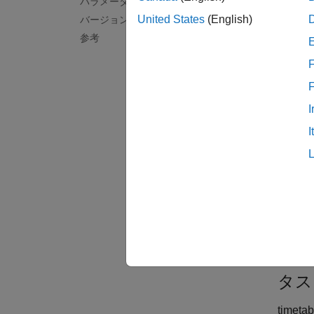
パラメーター
新
United States
(English)
バージョン履歴
デ
参考
作
F
重
I
等
I
規
ライブ
加
を参
関連
[time
タス
timet