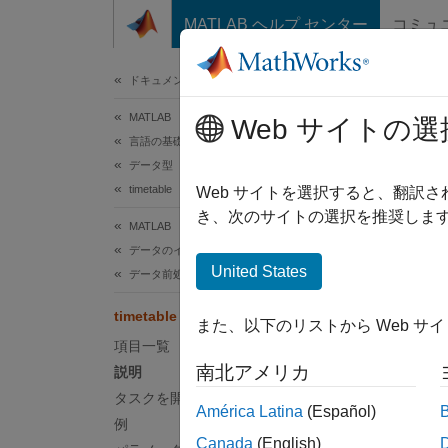
コンテンツへスキップ
MATLAB ヘルプ センター
コミュ
ドキュメ
ドキュメンテーションのホーム
MATLAB
ti
Web サイトの選
言語の基礎
データ型
timetable
ライブ 
Web サイトを選択すると、翻訳
き、次のサイトの選択を推奨します
MATLAB
このペ
データのインポートと解析
説明
United States
データ前処理
timet
timetable の時間再調整
また、以下のリストから Web サ
のデー
項目一覧
ト用の 
南北アメリカ
説明
タスクを開く
このタ
América Latina
(Español)
例
Canada
(English)