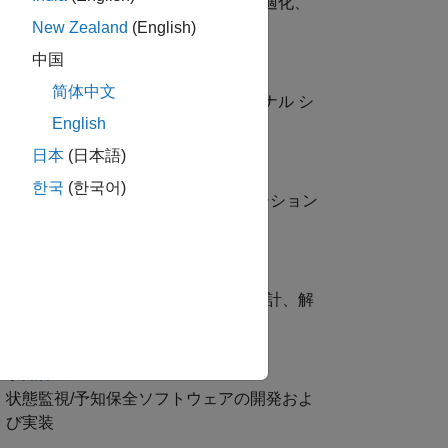
メカトロニクスシステムの設計、最適化、
および検証
New Zealand
(English)
中国
ミックスドシグナル システム
简体中文
アナログシステムとミックスドシグナル シ
English
ステムの解析、設計、検証
日本
(日本語)
パワー エレクトロニクス
한국
(한국어)
パワー エレクトロニクス アプリケーション
の開発
電力システム
電力システム アプリケーションの設計、解
析、シミュレーション
予知保全
状態監視/予知保全ソフトウェアの開発およ
び実装