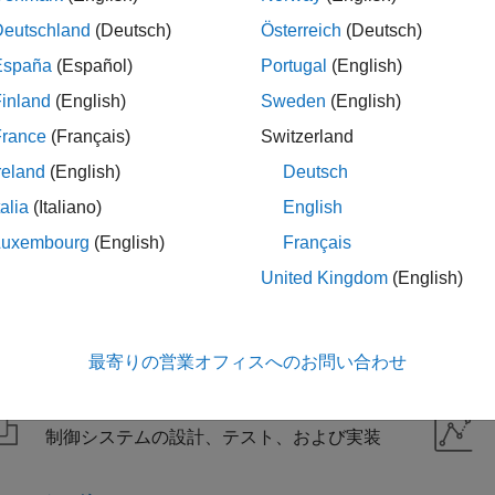
らす
Deutschland
(Deutsch)
Österreich
(Deutsch)
España
(Español)
Portugal
(English)
自動運転システム
inland
(English)
Sweden
(English)
自動運転システムの設計、シミュレーショ
ン、およびテスト
France
(Français)
Switzerland
reland
(English)
Deutsch
バッテリーシステム
talia
(Italiano)
English
バッテリーパックの設計とバッテリー マネ
Luxembourg
(English)
Français
ジメント システムの開発
United Kingdom
(English)
情報生命科学
生物学的データとシステムの解析、可視
化、およびモデル化
最寄りの営業オフィスへのお問い合わせ
制御システム
制御システムの設計、テスト、および実装