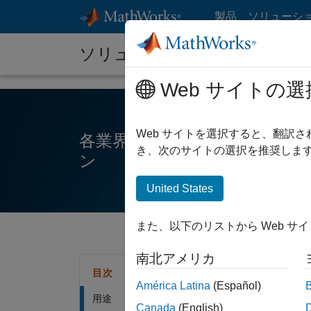
コンテンツへスキップ
製品
ソリューシ
ソリューション
Web サイトの選
Web サイトを選択すると、翻訳
各業界、アプリケーション領
き、次のサイトの選択を推奨します
ン
United States
また、以下のリストから Web サ
南北アメリカ
用
目次
América Latina
(Español)
用途
Canada
(English)