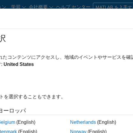
ョン
学習
会社概要
ヘルプ センター
MATLAB を入手
択
されたコンテンツにアクセスし、地域のイベントやサービスを
域に特化した製品機能とソリューショ
:
United States
イトを選択することもできます。
ヨーロッパ
途
Belgium
(English)
Netherlands
(English)
人工知能 (AI)
Denmark
(English)
Norway
(English)
AI でエンジニアリングと科学に変革をもた