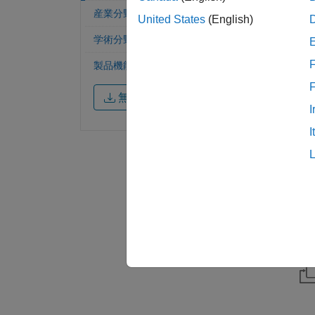
産業分野
United States
(English)
学術分野
F
製品機能
無料評価版を試す
I
I