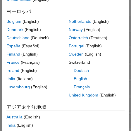
機械学習パイプライン
すべて展開する
ヨーロッパ
Simulink とコード生成
用途
特徴選択
Belgium
(English)
Netherlands
(English)
Denmark
(English)
Norway
(English)
特徴抽出
Deutschland
(Deutsch)
Österreich
(Deutsch)
España
(Español)
Portugal
(English)
多次元可視化
Finland
(English)
Sweden
(English)
France
(Français)
Switzerland
PCA と正準相関
Ireland
(English)
Deutsch
Italia
(Italiano)
English
インクリメンタル PCA
Luxembourg
(English)
Français
United Kingdom
(English)
因子分析
アジア太平洋地域
Australia
(English)
非負値行列因子分解
India
(English)