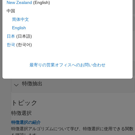
New Zealand
(English)
多次元尺度構成法
中国
简体中文
プロクラステス解析
English
日本
(日本語)
オブジェクト
한국
(한국어)
すべて展開する
最寄りの営業オフィスへのお問い合わせ
特徴選択
特徴抽出
トピック
特徴選択
特徴選択の紹介
特徴選択アルゴリズムについて学び、特徴選択に使用できる関数