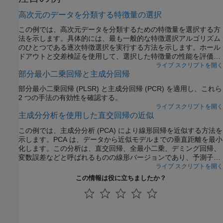
高次元のデータを分類する特徴量の選択
この例では、高次元データを分類するための特徴量を選択する方
法を示します。具体的には、最も一般的な特徴選択アルゴリズム
のひとつである逐次特徴選択を実行する方法を示します。ホール
ドアウトと交差検証を使用して、選択した特徴量の性能を評価す
る方法についても示します。
ライブ スクリプトを開く
部分最小二乗回帰と主成分回帰
部分最小二乗回帰 (PLSR) と主成分回帰 (PCR) を適用し、これら
2 つの手法の有効性を確認する。
ライブ スクリプトを開く
主成分分析を使用した直交回帰の近似
この例では、主成分分析 (PCA) により線形回帰を近似する方法を
示します。PCA は、データから近似モデルまでの垂直距離を最小
化します。この分析は、直交回帰、全最小二乗、デミング回帰、
変数誤差などと呼ばれるものの線形バージョンであり、予測子変
数と応答変数の間に自然な区分がない場合、またはすべての変数
ライブ スクリプトを開く
が誤差を含んで測定される場合に適しています。これは、予測子
この情報は役に立ちましたか？
変数が正確に測定され、応答変数のみが誤差成分をもつ、通常の
回帰仮定とは対照的なものです。