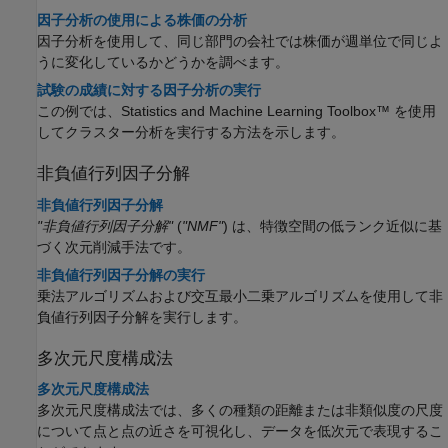
因子分析の使用による株価の分析
因子分析を使用して、同じ部門の会社では株価が週単位で同じよ
うに変化しているかどうかを調べます。
試験の成績に対する因子分析の実行
この例では、Statistics and Machine Learning Toolbox™ を使用
してクラスター分析を実行する方法を示します。
非負値行列因子分解
非負値行列因子分解
"非負値行列因子分解"
(
"NMF"
) は、特徴空間の低ランク近似に基
づく次元削減手法です。
非負値行列因子分解の実行
乗法アルゴリズムおよび交互最小二乗アルゴリズムを使用して非
負値行列因子分解を実行します。
多次元尺度構成法
多次元尺度構成法
多次元尺度構成法では、多くの種類の距離または非類似度の尺度
について点と点の近さを可視化し、データを低次元で表現するこ