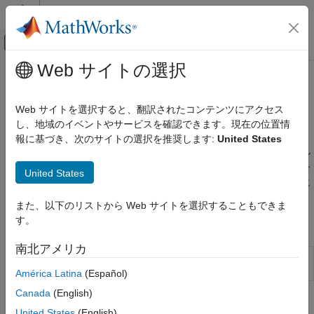
コンテンツへスキップ
MATLAB ヘルプ センター
オフキャンバス ナビゲーション メ
メインコンテンツ
Web サイトの選択
ドキュメンテーションのホーム
次元削減と特徴抽出
AI および統計
Web サイトを選択すると、翻訳されたコンテンツにアクセス
PCA、因子分析、特徴選択、特徴抽出など
し、地域のイベントやサービスを確認できます。現在の位置情
Statistics and Machine Learning Toolbox
"特徴変換" 手法では、データを新しい特徴量に変換することによ
報に基づき、次のサイトの選択を推奨します:
United States
カテゴリ
りデータの次元を減らします。
"特徴選択" 手法は、カテゴリカル
Statistics and Machine Learning Toolbox 入
変数がデータに含まれている場合など、変数を変換できない場合
United States
門
に適しています。特に最小二乗近似に適している特徴選択手法に
記述統計と可視化
ついては、
ステップワイズ回帰
を参照してください。
また、以下のリストから Web サイトを選択することもできま
確率分布と仮説検定
す。
ライブ エディター タスク
産業用統計
ANOVA
南北アメリカ
次元
ライブ エディターでの主成分分析 (PCA) を使用した
回帰
削減
次元削減
(R2022b 以降)
América Latina
(Español)
分類
Canada
(English)
クラスター分析と異常検出
関数
次元削減と特徴抽出
United States
(English)