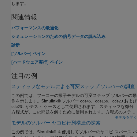
します。
関連情報
パフォーマンスの最適化
シミュレーションのための信号データの読み込み
診断
[ソルバー] ペイン
[ハードウェア実行] ペイン
注目の例
スティッフなモデルによる可変ステップ ソルバーの調査
この例では、フーコーの振子モデルの可変ステップ ソルバーの動
作を示します。Simulink® ソルバー
、
、
および
ode45
ode15s
ode23
がテスト ケースとして使用されます。スティッフな微分
ode23t
方程式が、この問題を解くために使用されます。方程式のスティ
ッフ性の厳密な定義は存在しません。数値的手法を使用してステ
モデルを開く
モデルのソルバー ヤコビ行列構造の探索
ィッフな方程式を解く場合、一部の数値的手法は不安定なため、
ステップ サイズをかなり小さくしなければ、スティッフな問題に
この例では、Simulink® を使用してソルバーのヤコビ スパース パ
対する数値的に安定した解を得ることができません。スティッフ