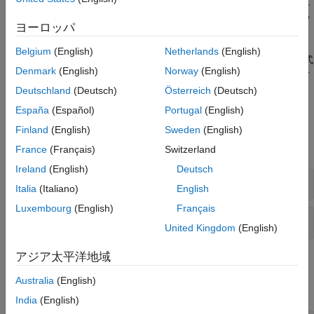
速することがあります。シミュレーションのボトルネックを特定
し、ソルバーのパフォーマンスを改善するための推奨事項を得る
ヨーロッパ
には、ソルバー プロファイラーを使用します。
Belgium
(English)
Netherlands
(English)
シミュレーション パフォーマンスの最適化に関する自己学習形式
Denmark
(English)
Norway
(English)
の対話型コースを受講するには、
シミュレーションのパフォーマ
ンスの最適化
を参照してください。
Deutschland
(Deutsch)
Österreich
(Deutsch)
España
(Español)
Portugal
(English)
関数
Finland
(English)
Sweden
(English)
すべて展開する
France
(Français)
Switzerland
Ireland
(English)
Deutsch
コンフィギュレーション セット
Italia
(Italiano)
English
Luxembourg
(English)
Français
診断
United Kingdom
(English)
アジア太平洋地域
ツール
Australia
(English)
すべて展開する
India
(English)