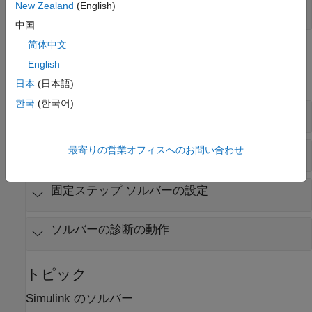
New Zealand
(English)
ソルバー プロファイラー
中国
简体中文
モデル設定
English
すべて展開する
日本
(日本語)
한국
(한국어)
シミュレーション期間とソルバーの選択
最寄りの営業オフィスへのお問い合わせ
可変ステップ ソルバーの設定
固定ステップ ソルバーの設定
ソルバーの診断の動作
トピック
Simulink
のソルバー