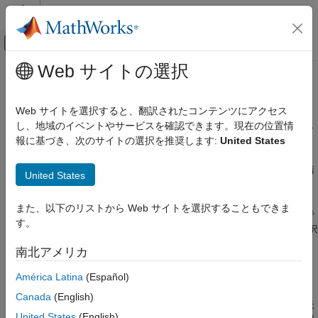
コンテンツへスキップ
MATLAB ヘルプ センター
オフキャンバス ナビゲーション メ
メインコンテンツ
Web サイトの選択
ドキュメンテーションのホーム
シミュレーション条件の構成
Simulink
Web サイトを選択すると、翻訳されたコンテンツにアクセス
シミュレーション
ソルバーを選択、初期条件を設定、入力データセットを選択、ス
し、地域のイベントやサービスを確認できます。現在の位置情
テップ サイズを設定
報に基づき、次のサイトの選択を推奨します:
United States
カテゴリ
®
Simulink
でモデルを作成したら、モデルに構造的な変更を加え
モデルの入力と出力の準備
ることなく迅速かつ正確にシミュレーションを実行するように構
United States
シミュレーション条件の構成
成することができます。
シミュレーションの実行
また、以下のリストから Web サイトを選択することもできま
シミュレーション結果の表示と解析
シミュレーションの構成における最初の手順はソルバーの選択で
す。
シミュレーションのテストとデバッグ
す。既定では、Simulink は可変ステップ ソルバーを自動的に選択
します。[コンフィギュレーション パラメーター] ダイアログ ボ
パフォーマンスの最適化
南北アメリカ
ックスの [ソルバー] ペインで、ソルバー オプションを微調整し
たり、別のソルバーを選択したりできます。
América Latina
(Español)
Canada
(English)
場合によっては、シミュレーションの速度が遅くなる、つまり失
United States
(English)