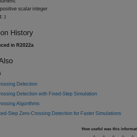
umeric
positive scalar integer
t:
2
ion History
uced in R2022a
Also
s
rossing Detection
ossing Detection with Fixed-Step Simulation
rossing Algorithms
ed-Step Zero-Crossing Detection for Faster Simulations
How useful was this informa