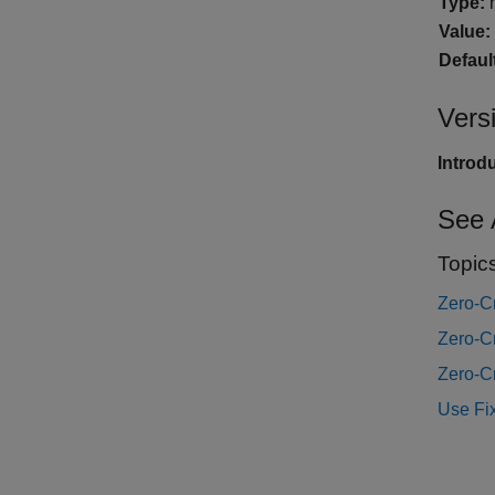
Type:
n
Value:
Defaul
Vers
Introd
See 
Topic
Zero-C
Zero-Cr
Zero-C
Use Fix