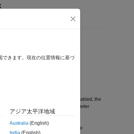
Answers
 step
確認できます。現在の位置情報に基づ
ere you have zero-crossing detection enabled, the
hrough an iterative process. This parameter
アジア太平洋地域
e within a single simulation time step.
Australia
(English)
ng algorithm, use this parameter and the
India
(English)