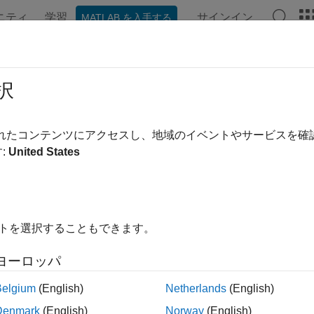
ニティ
学習
サインイン
MATLAB を入手する
ンテーション
例
関数
ブロック
アプリ
Videos
imum number of zero-crossings per
択
 number of zero crossings to locate in a single time step
されたコンテンツにアクセスし、地域のイベントやサービスを
R2022a
:
United States
Configuration Pane:
Solver
ription
イトを選択することもできます。
discontinuity, or
zero crossing
, is detected in a simulation wh
tries to determine the time at which the zero crossing occurred t
ヨーロッパ
es the maximum number of zero crossings the solver tries to locat
Belgium
(English)
Netherlands
(English)
st the bounded computational cost of the fixed-step zero-crossi
Denmark
(English)
Norway
(English)