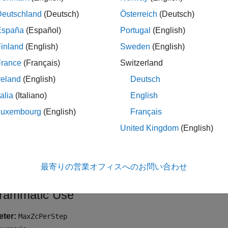
m number of zero-crossings per step
parameter.
Deutschland
(Deutsch)
Österreich
(Deutsch)
ndencies
España
(Español)
Portugal
(English)
inland
(English)
Sweden
(English)
le this parameter:
France
(Français)
Switzerland
t the solver
Type
to
.
Fixed-step
reland
(English)
Deutsch
talia
(Italiano)
English
lect
Enable zero-crossing detection for fixed-step simulatio
Luxembourg
(English)
Français
ings
United Kingdom
(English)
tive scalar integer
g the solver to detect more zero crossings per step can produce
最寄りの営業オフィスへのお問い合わせ
tionally intensive.
rammatic Use
ter:
MaxZcPerStep