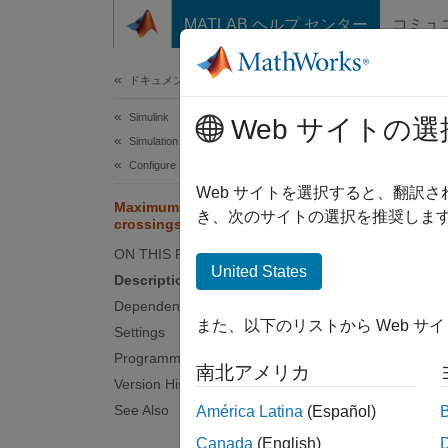
コンテンツへスキップ
MATLAB ヘルプ センター
コミュ
ドキュメ
ドキュメンテーションのホーム
Simulink
Max
Web サイトの選
Simulation
Configure Simulation Conditions
Maximum
Web サイトを選択すると、翻訳
Maximum number of zero-
Since 
き、次のサイトの選択を推奨します
crossings per step
Model 
ON THIS PAGE
United States
Description
Desc
Dependencies
また、以下のリストから Web サ
When a 
Settings
solver 
Programmatic Use
南北アメリカ
specifi
Version History
See Also
América Latina
(Español)
To adju
Canada
(English)