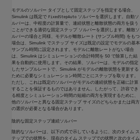
モデルのソルバー タイプとして固定ステップを指定する場合、
Simulink は既定で
ソルバーを選択します。自動ソ
FixedStepAuto
ルバーは、中程度の計算量で、連続状態と離散状態の両方を扱う
ことができる適切な固定ステップ ソルバーを選択します。離散ソ
ルバーの場合と同様、モデルが離散レート (サンプル時間) をもつ
場合は、Simulink でステップ サイズは既定の設定でモデルの基本
サンプル時間に設定されます。モデルに離散レートがない場合
は、Simulink はシミュレーションの合計時間を 50 で除算した結
果を自動的に使用します。その結果、ソルバーは、モデルの指定
したサンプルレートで、Simulink がモデルの離散状態を更新する
ために必要なシミュレーション時間ごとにステップを取ります。
ただし、これは既定のソルバーがモデルの連続状態を正確に計算
することを保証するものではありません。したがって、許容でき
る精度とシミュレーション時間の短縮の両方を実現するために、
他のソルバーと異なる固定ステップ サイズのどちらかまたは両方
の選択が必要となる場合があります。
陰的な固定ステップ連続ソルバー
陰的なソルバーは、以下の式で示しているように、次のタイム ス
テップでの状態を、現在のタイム ステップでの状態と次のタイム