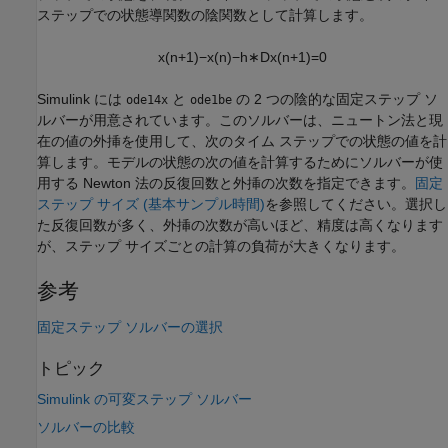
ステップでの状態導関数の陰関数として計算します。
x
(
n
+
1
)
−
x
(
n
)
−
h
∗
D
x
(
n
+
1
)
=
0
Simulink には
と
の 2 つの陰的な固定ステップ ソ
ode14x
ode1be
ルバーが用意されています。このソルバーは、ニュートン法と現
在の値の外挿を使用して、次のタイム ステップでの状態の値を計
算します。モデルの状態の次の値を計算するためにソルバーが使
用する Newton 法の反復回数と外挿の次数を指定できます。
固定
ステップ サイズ (基本サンプル時間)
を参照してください。選択し
た反復回数が多く、外挿の次数が高いほど、精度は高くなります
が、ステップ サイズごとの計算の負荷が大きくなります。
参考
固定ステップ ソルバーの選択
トピック
Simulink の可変ステップ ソルバー
ソルバーの比較