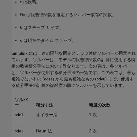
x
は状態。
Dx
は状態導関数を推定するソルバー依存の関数。
h
はステップ サイズ。
n
は現在のタイム ステップ。
Simulink には一連の陽的な固定ステップ連続ソルバーが用意され
ています。ソルバーは、モデルの状態導関数の計算に使用する特
定の数値積分手法において異なります。次の表は、各ソルバー
と、ソルバーが使用する積分手法の一覧です。この表では、最も
複雑でないもの (
) から最も複雑なもの (
) まで、使用す
ode1
ode8
る積分手法の計算の複雑度の順にソルバーを示しています。
ソルバ
ー
積分手法
精度の次数
オイラー法
1 次
ode1
Heun 法
2 次
ode2