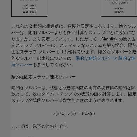
これらの 2 種類の相違点は、速度と安定性にあります。陰的ソル
バーは、陽的ソルバーよりも多い計算がステップごとに必要にな
りますが、より安定しています。したがって、Simulink の陰的固
定ステップ ソルバーは、スティッフなシステムを解く場合、陽的
固定ステップ ソルバーよりも優れています。陽的なソルバーと陰
的なソルバーの比較については、
陽的な連続ソルバーと陰的な連
続ソルバー
を参照してください。
陽的な固定ステップ連続ソルバー
陽的なソルバーは、状態と状態導関数の両方の現在値の陽的な関
数として、次のタイム ステップでの状態の値を計算します。固定
ステップの陽的ソルバーは数学的に次のように表されます。
x
(
n
+
1
)
=
x
(
n
)
+
h
∗
D
x
(
n
)
ここでは、以下のとおりです。