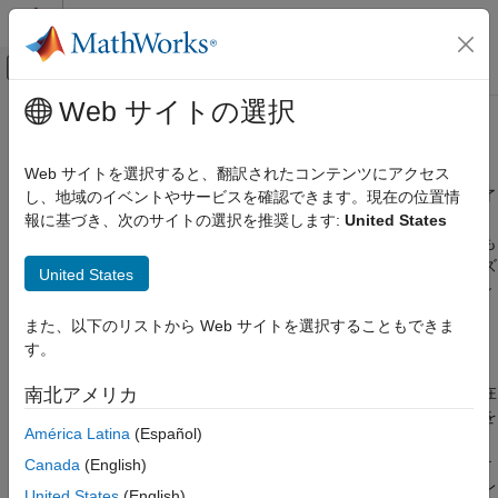
コンテンツへスキップ
MATLAB ヘルプ センター
オフキャンバス ナビゲーション メ
メインコンテンツ
Web サイトの選択
ドキュメンテーションのホーム
Simulink
の固定ステップ ソルバー
Simulink
Web サイトを選択すると、翻訳されたコンテンツにアクセス
シミュレーション
"固定ステップ ソルバー"
では、シミュレーションの開始から終了
し、地域のイベントやサービスを確認できます。現在の位置情
シミュレーション条件の構成
まで一定の時間間隔でモデルを解きます。時間間隔のサイズは、
報に基づき、次のサイトの選択を推奨します:
United States
ステップ サイズとも呼ばれ、ステップのサイズは指定することも
Simulink の固定ステップ ソルバー
ソルバーに選択させることもできます。一般に、ステップ サイズ
United States
項目一覧
を小さくすると結果の精度が向上しますが、同時にシステムのシ
ミュレーションに要する時間が長くなります。
固定ステップ離散ソルバー
また、以下のリストから Web サイトを選択することもできま
固定ステップ連続ソルバー
す。
固定ステップ離散ソルバー
参考
固定ステップ離散ソルバーは、固定されたステップ サイズを現在
南北アメリカ
の時間に加えることで、次のシミュレーション ステップの時間を
América Latina
(Español)
計算します。シミュレーション結果の精度と時間の長さは、シミ
ュレーションに要するステップのサイズにより異なります。ステ
Canada
(English)
ップ サイズが小さいと、結果は精度が高くなりますが、シミュレ
United States
(English)