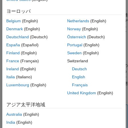
®
ーションに要する時間が長くなります。既定では Simulink
でス
テップ サイズが選択されますが、自分でステップ サイズを選択
ヨーロッパ
することもできます。
(既定の設定) を選択し、モデルが離
[auto]
散サンプル時間をもつ場合は、Simulink でステップ サイズがモデ
Belgium
(English)
Netherlands
(English)
ルの基本サンプル時間に設定されます。あるいは、離散レートを
Denmark
(English)
Norway
(English)
もたない場合は、Simulink はシミュレーションの開始時間と終了
Deutschland
(Deutsch)
Österreich
(Deutsch)
時間の差を 50 で除算した結果にサイズを設定します。
España
(Español)
Portugal
(English)
固定ステップ連続ソルバー
Finland
(English)
Sweden
(English)
固定ステップ離散ソルバーのように固定ステップ連続ソルバー
France
(Français)
Switzerland
は、固定サイズのタイム ステップを現在時間に加えることで次の
Ireland
(English)
Deutsch
シミュレーション時間を計算します。連続ソルバーは、これらの
Italia
(Italiano)
English
各ステップに対して数値積分を行い、モデルの連続状態の値を計
算します。これらの値は、前のタイム ステップにおける連続状態
Luxembourg
(English)
Français
と現在のタイム ステップと前のタイム ステップとの中間点にあ
United Kingdom
(English)
る状態導関数 (マイナー ステップ) を使用して計算されます。
アジア太平洋地域
メモ
Australia
(English)
Simulink は、モデルに対して固定ステップ連続ソルバー
India
(English)
を指定した場合でも、状態をもたない、または離散状態の