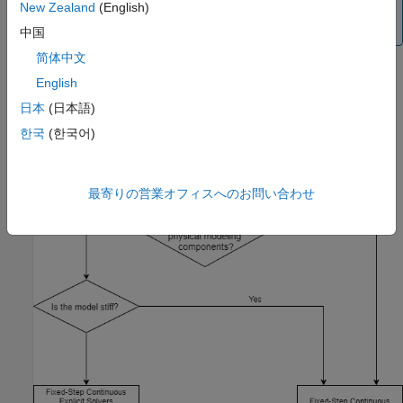
みをもつモデルに対して固定ステップ離散ソルバーを使用
New Zealand
(English)
します。
中国
简体中文
Simulink が用意している 2 種類の固定ステップ連続ソルバーに
English
は、陽的ソルバーと陰的ソルバーがあります。
日本
(日本語)
한국
(한국어)
最寄りの営業オフィスへのお問い合わせ