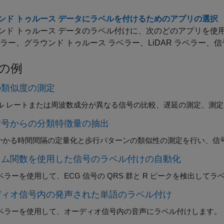
ンド トゥルース データにラベルを付けるためのアプリの選択
ンド トゥルース データのラベル付けに、次のどのアプリを使
ベラー
、
グラウンド トゥルース ラベラー
、
LiDAR ラベラー
、
信
の例
の類似度の測定
ル レートまたは周波数成分が異なる信号の比較、遅延の測定、測
信号からの分類特徴量の抽出
にかかる時間間隔の定量化と歩行パターンの類似性の測定を行い、信
タム関数を使用した信号のラベル付けの自動化
ベラー
を使用して、ECG 信号の QRS 群と R ピークを検出して
ディオ信号内の発声された単語のラベル付け
ベラー
を使用して、オーディオ信号内の音声にラベル付けします。