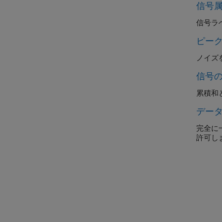
信号
信号ラ
ピー
ノイズ
信号
累積和
デー
完全に
許可し