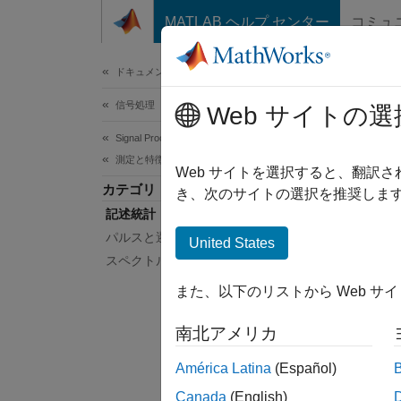
コンテンツへスキップ
MATLAB ヘルプ センター
コミュ
ドキュメ
ドキュメンテーションのホーム
信号処理
記
Web サイトの選
Signal Processing Toolbox
測定と特徴抽出
ピーク
Web サイトを選択すると、翻訳
カテゴリ
findpe
き、次のサイトの選択を推奨します
記述統計
peak2r
します
パルスと遷移の計量
United States
ーゲッ
スペクトル測定
ラベル
また、以下のリストから Web サ
アプ
南北アメリカ
信号
América Latina
(Español)
Canada
(English)
信号