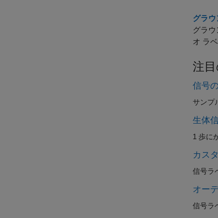
グラウ
グラウ
オ ラ
注目
信号
サンプ
生体
1 歩
カス
信号ラ
オー
信号ラ