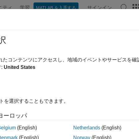
ニティ
学習
サインイン
MATLAB を入手する
ンテーション
例
関数
アプリ
ビデオ
MATLAB Ans
述統計
択
、RMS レベル、ピークツーピーク振幅、波高因子、動的タイム
されたコンテンツにアクセスし、地域のイベントやサービスを
を使用して信号の局所的最大値の位置を特定し、高さ、幅
aks
:
United States
を使用して信号の波高因子を求め、最大値、最小値、標準偏
ms
。大規模なデータ セット内で対象となる信号を検証し、信号
ト範囲を超えてドリフトする点を特定します。解析または機械
付けします。
イトを選択することもできます。
リ
ヨーロッパ
アナライザー
複数の信号とスペクトルの可視化お
Belgium
(English)
Netherlands
(English)
Denmark
(English)
Norway
(English)
ラベラー
対象となる信号の属性、領域および