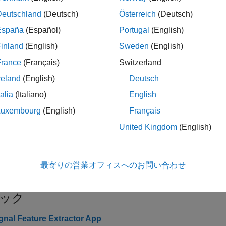
Deutschland
(Deutsch)
Österreich
(Deutsch)
特徴抽出器
Extract and analyze signal features
España
(Español)
Portugal
(English)
inland
(English)
Sweden
(English)
France
(Français)
Switzerland
展開する
reland
(English)
Deutsch
talia
(Italiano)
English
tatistics
Luxembourg
(English)
Français
United Kingdom
(English)
特徴抽出
信号のラベル付け
最寄りの営業オフィスへのお問い合わせ
ック
gnal Feature Extractor App