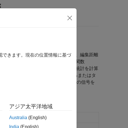
wers
 ワーピング、CUSUM 管理チャート、編集距離
確認できます。現在の位置情報に基づ
またはプロミネンスで並べ替えます。関数
差、RMS レベルなどの一般的な記述統計を計算
を時間で揃えます。信号が突然変動するまたはタ
学習や深層学習の各アプリケーションの信号を
アジア太平洋地域
よび比較
Australia
(English)
India
(English)
点へのラベル付け