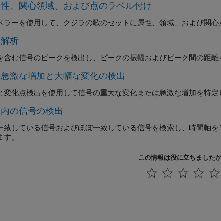
属性、関心領域、および点のラベル付け
ベラー
を使用して、クジラの歌のセットに属性、領域、および関心
ク解析
を含む信号のピークを検出し、ピークの振幅およびピーク間の距離
の急激な増加と大幅な変化の検出
と変化点検出を使用して信号の重大な変化または急激な増加を特定
タ内の信号の検出
一致している信号およびほぼ一致している信号を検索し、時間軸を
ます。
この情報は役に立ちました