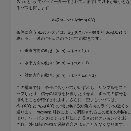
ス
と
でパラメーター化されています) で以下が最小とな
ix
iy
るパスを探します。
d
=
∑
m
∈
ix
n
∈
iy
d
m
n
(
X
,
Y
)
条件に合う
パスとは、
d
(
X
,
Y
) から始まり
d
(
X
,
Y
) で
dist
11
MN
終わる、一連の "チェスのキング" の動きです。
垂直方向の動き:
(
m
,
n
) → (
m
+ 1,
n
)
水平方向の動き:
(
m
,
n
) → (
m
,
n
+ 1)
対角方向の動き:
(
m
,
n
) → (
m
+ 1,
n
+ 1)
この構造では、条件に合うパスがいずれも、サンプルをスキ
ップしたり、信号の特徴を反復したりせず、すべての信号を
揃えることが確保されます。さらに、望ましいパスは、
d
(
X
,
Y
) と
d
(
X
,
Y
) の間に伸びる対角方向のラインの近くを
11
MN
通ります。
引数によって調整されるこの追加の制約に
maxsamp
より、ワーピングによって類似した長さのセクションが比較
され、外れ値の特徴が過剰適合されることがなくなります。