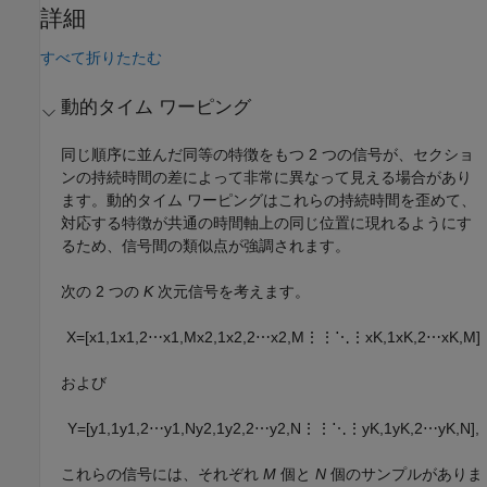
詳細
すべて折りたたむ
動的タイム ワーピング
同じ順序に並んだ同等の特徴をもつ 2 つの信号が、セクショ
ンの持続時間の差によって非常に異なって見える場合があり
ます。動的タイム ワーピングはこれらの持続時間を歪めて、
対応する特徴が共通の時間軸上の同じ位置に現れるようにす
るため、信号間の類似点が強調されます。
次の 2 つの
K
次元信号を考えます。
X
=
[
x
1
,
1
x
1
,
2
⋯
x
1
,
M
x
2
,
1
x
2
,
2
⋯
x
2
,
M
⋮
⋮
⋱
⋮
x
K
,
1
x
K
,
2
⋯
x
K
,
M
]
および
Y
=
[
y
1
,
1
y
1
,
2
⋯
y
1
,
N
y
2
,
1
y
2
,
2
⋯
y
2
,
N
⋮
⋮
⋱
⋮
y
K
,
1
y
K
,
2
⋯
y
K
,
N
]
,
これらの信号には、それぞれ
M
個と
N
個のサンプルがありま