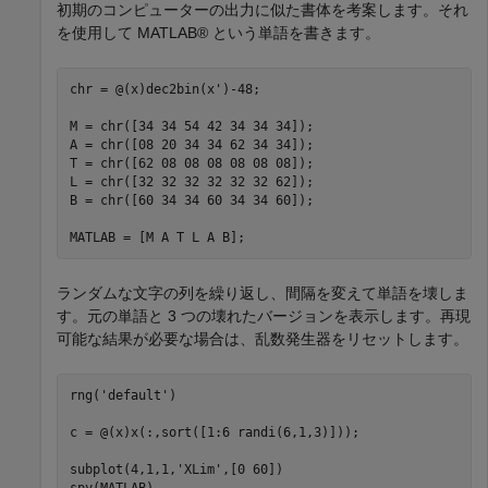
初期のコンピューターの出力に似た書体を考案します。それ
を使用して MATLAB® という単語を書きます。
chr = @(x)dec2bin(x')-48;

M = chr([34 34 54 42 34 34 34]);

A = chr([08 20 34 34 62 34 34]);

T = chr([62 08 08 08 08 08 08]);

L = chr([32 32 32 32 32 32 62]);

B = chr([60 34 34 60 34 34 60]);

MATLAB = [M A T L A B];
ランダムな文字の列を繰り返し、間隔を変えて単語を壊しま
す。元の単語と 3 つの壊れたバージョンを表示します。再現
可能な結果が必要な場合は、乱数発生器をリセットします。
rng(
'default'
)

c = @(x)x(:,sort([1:6 randi(6,1,3)]));

subplot(4,1,1,
'XLim'
,[0 60])

spy(MATLAB)
