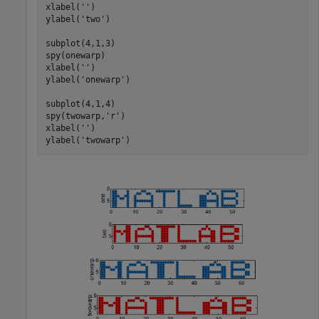
xlabel(
''
)

ylabel(
'two'
)

subplot(4,1,3)

spy(onewarp)

xlabel(
''
)

ylabel(
'onewarp'
)

subplot(4,1,4)

spy(twowarp,
'r'
)

xlabel(
''
)

ylabel(
'twowarp'
)