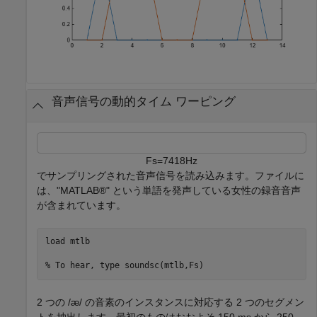
音声信号の動的タイム ワーピング
F
s
=
7
4
1
8
H
z
でサンプリングされた音声信号を読み込みます。ファイルに
は、"MATLAB®" という単語を発声している女性の録音音声
が含まれています。
load 
mtlb
% To hear, type soundsc(mtlb,Fs)
2 つの /æ/ の音素のインスタンスに対応する 2 つのセグメン
トを抽出します。最初のものはおおよそ 150 ms から 250