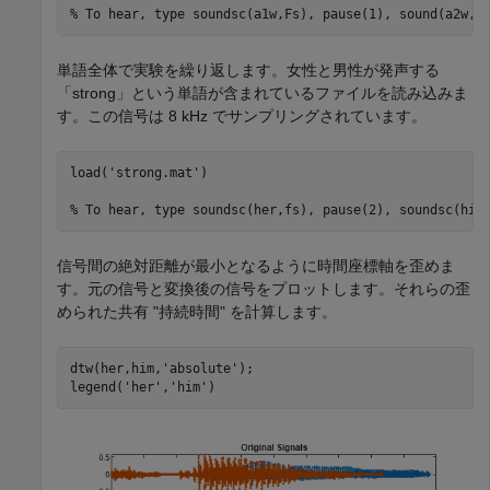
% To hear, type soundsc(a1w,Fs), pause(1), sound(a2w,F
単語全体で実験を繰り返します。女性と男性が発声する
「strong」という単語が含まれているファイルを読み込みま
す。この信号は 8 kHz でサンプリングされています。
load(
'strong.mat'
)

% To hear, type soundsc(her,fs), pause(2), soundsc(him
信号間の絶対距離が最小となるように時間座標軸を歪めま
す。元の信号と変換後の信号をプロットします。それらの歪
められた共有 "持続時間" を計算します。
dtw(her,him,
'absolute'
);

legend(
'her'
,
'him'
)