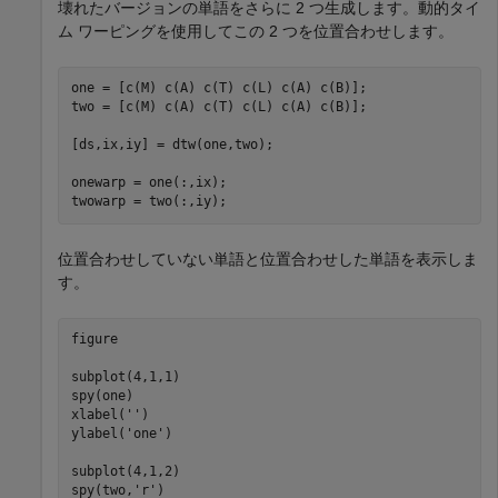
壊れたバージョンの単語をさらに 2 つ生成します。動的タイ
ム ワーピングを使用してこの 2 つを位置合わせします。
one = [c(M) c(A) c(T) c(L) c(A) c(B)];

two = [c(M) c(A) c(T) c(L) c(A) c(B)];

[ds,ix,iy] = dtw(one,two);

onewarp = one(:,ix);

twowarp = two(:,iy);
位置合わせしていない単語と位置合わせした単語を表示しま
す。
figure

subplot(4,1,1)

spy(one)

xlabel(
''
)

ylabel(
'one'
)

subplot(4,1,2)

spy(two,
'r'
)
