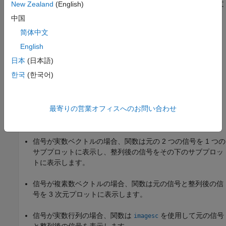
線近似の
サンプル内になるように制限します。この構文
New Zealand
(English)
maxsamp
は、前述の構文の出力引数のいずれかを返します。
中国
简体中文
例
English
は、前述の構文の入力引数のいずれか
[
___
] = dtw(
___
,
)
metric
日本
(日本語)
に加えて使用する距離計量を指定します。
한국
(한국어)
例
最寄りの営業オフィスへのお問い合わせ
出力引数を指定しない
は、元の信号と整列後の信号を
dtw(
___
)
プロットします。
信号が実数ベクトルの場合、関数は元の 2 つの信号を 1 つの
サブプロットに表示し、整列後の信号をその下のサブプロッ
トに表示します。
信号が複素数ベクトルの場合、関数は元の信号と整列後の信
号を 3 次元プロットに表示します。
信号が実数行列の場合、関数は
を使用して元の信号
imagesc
と整列後の信号を表示します。