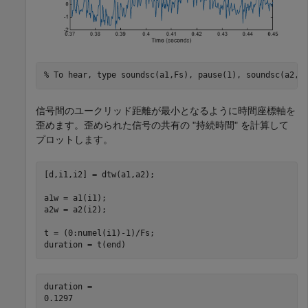
% To hear, type soundsc(a1,Fs), pause(1), soundsc(a2,F
信号間のユークリッド距離が最小となるように時間座標軸を
歪めます。歪められた信号の共有の "持続時間" を計算して
プロットします。
[d,i1,i2] = dtw(a1,a2);

a1w = a1(i1);

a2w = a2(i2);

t = (0:numel(i1)-1)/Fs;

duration = t(end)
duration = 
