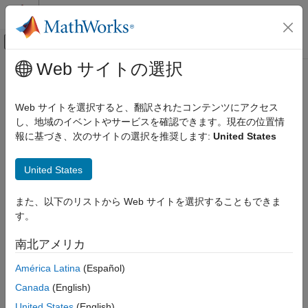
コンテンツへスキップ
MATLAB ヘルプ センター
オフキャンバス ナビゲーション メ
メインコンテンツ
Web サイトの選択
ドキュメンテーションのホーム
dtw
信号処理
Web サイトを選択すると、翻訳されたコンテンツにアクセス
動的タイム ワーピングを使用した信号間の距離
し、地域のイベントやサービスを確認できます。現在の位置情
Signal Processing Toolbox
報に基づき、次のサイトの選択を推奨します:
United States
測定と特徴抽出
ページ内をすべて折りたたむ
記述統計
構文
United States
Signal Processing Toolbox
dist = dtw(x,y)
変換、相関、およびモデリング
また、以下のリストから Web サイトを選択することもできま
[dist,ix,iy] = dtw(x,y)
相関と畳み込み
す。
[
___
] = dtw(x,y,maxsamp)
[
___
] = dtw(
___
,metric)
dtw
南北アメリカ
dtw(
___
)
説明
項目一覧
América Latina
(Español)
構文
Canada
(English)
は、2 つのベクトル
と
を、対応する点間の
= dtw(
,
)
x
y
dist
x
y
説明
ユークリッド距離の和
が最小となる時点の共通セット上に
dist
United States
(English)