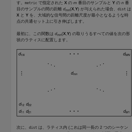
す。
で指定された
X
の
m
番目のサンプルと
Y
の
n
番
metric
目のサンプルの間の距離
d
(
X
,
Y
) が与えられた場合、
は
dist
mn
X
と
Y
を、大域的な信号間の距離尺度が最小となるような時
点の共通セット上に引き伸ばします。
最初に、この関数は
d
(
X
,
Y
) の取りうるすべての値を次の形
mn
状のラティスに配置します。
次に、
は、ラティス内 (これは同一長の 2 つのシーケン
dist