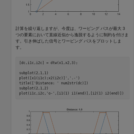
計算を繰り返しますが、今度は、ワーピング パスが最大 3
つの要素において直線近似から逸脱するように制約を付けま
す。引き伸ばした信号とワーピング パスをプロットしま
す。
[dc,i1c,i2c] = dtw(x1,x2,3);

subplot(2,1,1)

plot([x1(i1c);x2(i2c)]',
'.-'
)

title([
'Distance: '
 num2str(dc)])

subplot(2,1,2)

plot(i1c,i2c,
'o-'
,[i1(1) i1(end)],[i2(1) i2(end)])