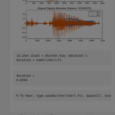
[d,iher,ihim] = dtw(her,him,
'absolute'
);

duration = numel(iher)/fs
duration = 

% To hear, type soundsc(her(iher),fs), pause(2), sound