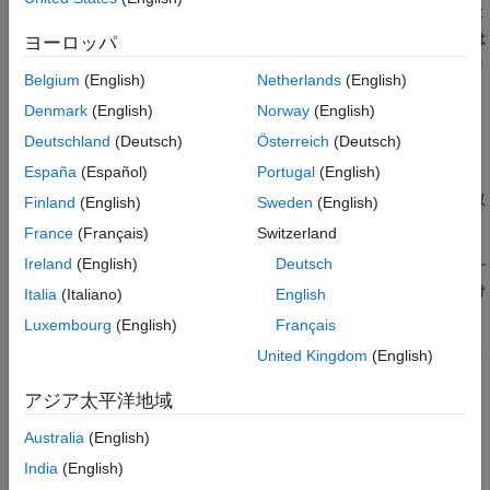
例
引き伸ばします。入力を引き伸ばすために、
は
と
の各要
dtw
x
y
入力引数
素を必要な回数だけ繰り返します。
と
が行列の場合、
は
x
y
dist
ヨーロッパ
出力引数
列の繰り返しにより引き伸ばしを行います。その場合、
と
の
x
y
Belgium
(English)
Netherlands
(English)
行数は同じでなければなりません。
詳細
参照
Denmark
(English)
Norway
(English)
例
拡張機能
Deutschland
(Deutsch)
Österreich
(Deutsch)
バージョン履歴
España
(Español)
Portugal
(English)
は、時点の共通セット、すなわち
"ワ
[
,
,
] = dtw(
,
)
dist
ix
iy
x
y
参考
ーピング パス" を返し、それらの間で
は
(
) と
(
) が取
dist
x
ix
y
iy
Finland
(English)
Sweden
(English)
り得る最小のものになります。
France
(Français)
Switzerland
Ireland
(English)
Deutsch
ベクトル
とベクトル
は同じ長さです。それぞれに、対応す
ix
iy
る信号
または
の要素に対するインデックスが必要な回数だけ
x
y
Italia
(Italiano)
English
繰り返される単調増加数列が含まれます。
Luxembourg
(English)
Français
United Kingdom
(English)
と
が行列の場合、
と
は
と
の分離間隔
x
y
ix
iy
x
(:,ix)
y
(:,iy)
が最小限となる値になります。
アジア太平洋地域
例
Australia
(English)
India
(English)
は、ワーピング パスが
と
間の直
[
___
] = dtw(
,
,
)
x
y
x
y
maxsamp