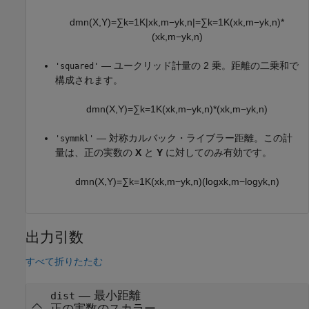
d
m
n
(
X
,
Y
)
=
∑
k
=
1
K
|
x
k
,
m
−
y
k
,
n
|
=
∑
k
=
1
K
(
x
k
,
m
−
y
k
,
n
)
*
(
x
k
,
m
−
y
k
,
n
)
— ユークリッド計量の 2 乗。距離の二乗和で
'squared'
構成されます。
d
m
n
(
X
,
Y
)
=
∑
k
=
1
K
(
x
k
,
m
−
y
k
,
n
)
*
(
x
k
,
m
−
y
k
,
n
)
— 対称カルバック・ライブラー距離。この計
'symmkl'
量は、正の実数の
X
と
Y
に対してのみ有効です。
d
m
n
(
X
,
Y
)
=
∑
k
=
1
K
(
x
k
,
m
−
y
k
,
n
)
(
log
x
k
,
m
−
log
y
k
,
n
)
出力引数
すべて折りたたむ
— 最小距離
dist
正の実数のスカラー