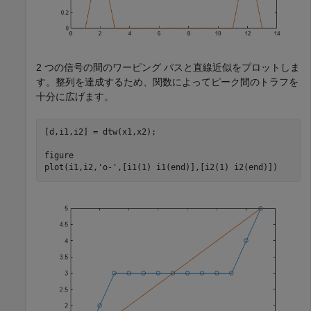
2 つの信号の間のワーピング パスと直線近似をプロットしま
す。整列を達成するため、関数によってピーク間のトラフを
十分に広げます。
[d,i1,i2] = dtw(x1,x2);

figure

plot(i1,i2,
'o-'
,[i1(1) i1(end)],[i2(1) i2(end)])