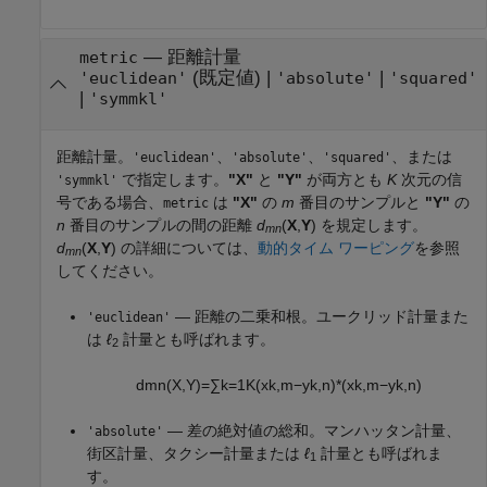
—
距離計量
metric
(既定値) |
|
'euclidean'
'absolute'
'squared'
|
'symmkl'
距離計量。
、
、
、または
'euclidean'
'absolute'
'squared'
で指定します。
"X"
と
"Y"
が両方とも
K
次元の信
'symmkl'
号である場合、
は
"X"
の
m
番目のサンプルと
"Y"
の
metric
n
番目のサンプルの間の距離
d
(
X
,
Y
) を規定します。
mn
d
(
X
,
Y
) の詳細については、
動的タイム ワーピング
を参照
mn
してください。
— 距離の二乗和根。ユークリッド計量また
'euclidean'
は
ℓ
計量とも呼ばれます。
2
d
m
n
(
X
,
Y
)
=
∑
k
=
1
K
(
x
k
,
m
−
y
k
,
n
)
*
(
x
k
,
m
−
y
k
,
n
)
— 差の絶対値の総和。マンハッタン計量、
'absolute'
街区計量、タクシー計量または
ℓ
計量とも呼ばれま
1
す。