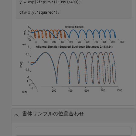
y = exp(2i*pi*9*(1:399)/400);

dtw(x,y,
'squared'
);
書体サンプルの位置合わせ