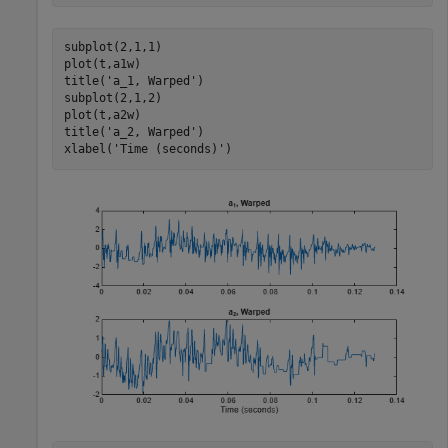
subplot(2,1,1)

plot(t,a1w)

title(
'a_1, Warped'
)

subplot(2,1,2)

plot(t,a2w)

title(
'a_2, Warped'
)

xlabel(
'Time (seconds)'
)