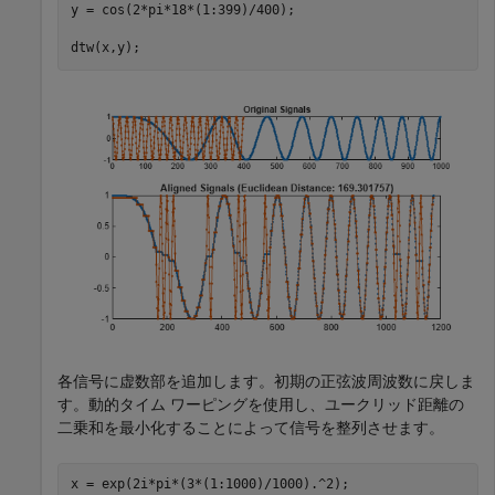
y = cos(2*pi*18*(1:399)/400);

dtw(x,y);
各信号に虚数部を追加します。初期の正弦波周波数に戻しま
す。動的タイム ワーピングを使用し、ユークリッド距離の
二乗和を最小化することによって信号を整列させます。
x = exp(2i*pi*(3*(1:1000)/1000).^2);
