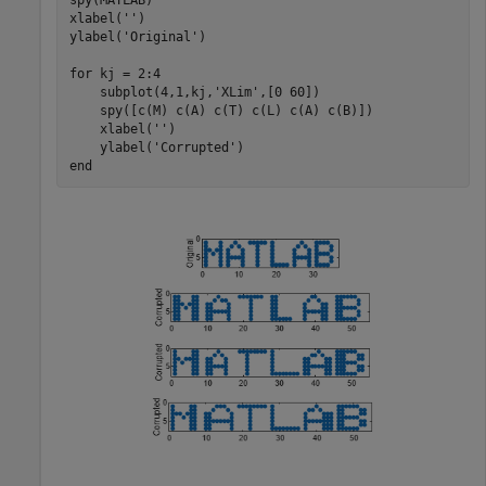
xlabel(
''
)

ylabel(
'Original'
)

for
 kj = 2:4

    subplot(4,1,kj,
'XLim'
,[0 60])

    spy([c(M) c(A) c(T) c(L) c(A) c(B)])

    xlabel(
''
)

    ylabel(
'Corrupted'
end