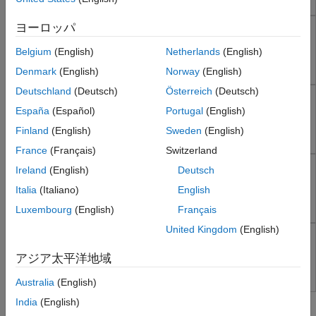
並列計算
レポートとデータベース アクセス
ヨーロッパ
DSP System Toolbox
システムズ エンジニアリング
ストリーミング信号処理システムの設計およびシミュレーシ
Belgium
(English)
Netherlands
(English)
コード生成
ョン
Denmark
(English)
Norway
(English)
アプリケーションのデプロイ
検証、妥当性確認、テスト
Deutschland
(Deutsch)
Österreich
(Deutsch)
Audio Toolbox
クラウド機能
España
(Español)
Portugal
(English)
Design and analyze speech, acoustic, and audio processing
教育と学習
Finland
(English)
Sweden
(English)
systems
France
(Français)
Switzerland
用途
Wavelet Toolbox
Ireland
(English)
Deutsch
AI および統計
数学および最適化
信号とイメージの時間-周波数解析およびウェーブレット解
Italia
(Italiano)
English
析を実行する
信号処理
Luxembourg
(English)
Français
Signal Processing Toolbox
United Kingdom
(English)
DSP HDL Toolbox
DSP System Toolbox
アジア太平洋地域
Design digital signal processing applications for FPGAs,
Audio Toolbox
ASICs, and SoCs
Wavelet Toolbox
Australia
(English)
DSP HDL Toolbox
トピック
India
(English)
イメージ処理とコンピューター ビジョン