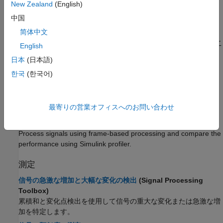
New Zealand
(English)
フィルター処理
制御システム
中国
テストと計測
実践に即したデジタル フィルター処理の紹介
(Signal
简体中文
RF およびミックスド シグナル
Processing Toolbox)
デジタル フィルターを設計、解析、適用して、データを歪めるこ
無線通信
English
となく、信号から望ましくない成分を除去します。
レーダー
日本
(日本語)
Multirate Filtering in MATLAB and Simulink
(DSP System
ロボティクスおよび自律システム
한국
(한국어)
Toolbox)
FPGA、ASIC、および SoC 開発
Perform multirate filtering using rate conversion objects and
金融工学
blocks.
情報生命科学
最寄りの営業オフィスへのお問い合わせ
Compare Speed Performance in Frame-Based Processing
コード検証
Mode Using Simulink Profiler
(DSP System Toolbox)
航空宇宙、防衛
Process signals using frame-based processing and compare the
自動車
performance using Simulink profiler.
測定
信号の急激な増加と大幅な変化の検出
(Signal Processing
Toolbox)
累積和と変化点検出を使用して信号の重大な変化または急激な増
加を特定します。