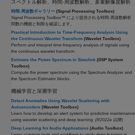
スペクトル解析、時間-周波数解析、多重解像度解析
時間-周波数ギャラリー
(Signal Processing Toolbox)
Signal Processing Toolbox™ により提供される時間-周波数解析
関数の機能と制限を確認します。
Practical Introduction to Time-Frequency Analysis Using
the Continuous Wavelet Transform
(Wavelet Toolbox)
Perform and interpret time-frequency analysis of signals using
the continuous wavelet transform.
Estimate the Power Spectrum in Simulink
(DSP System
Toolbox)
Compute the power spectrum using the
Spectrum Analyzer
and
the
Spectrum Estimator
blocks.
機械学習と深層学習
Detect Anomalies Using Wavelet Scattering with
Autoencoders
(Wavelet Toolbox)
Learn how to develop an alert system for predictive maintenance
using wavelet scattering and deep learning.
(R2022a 以降)
Deep Learning for Audio Applications
(Audio Toolbox)
Learn common tools and workflows to apply deep learning to