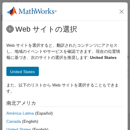
コンテンツへスキップ
MATLAB ヘルプ センター
オフキャンバス ナビゲーション メ
メインコンテンツ
Web サイトの選択
ドキュメンテーションのホーム
信号処理
カテゴリ
Web サイトを選択すると、翻訳されたコンテンツにアクセス
MATLAB
信号処理システムの解析、設計、およびシミュレーション
し、地域のイベントやサービスを確認できます。現在の位置情
MATLAB
®
MathWorks
製品は、オーディオ、深層学習、信号処理などの用
報に基づき、次のサイトの選択を推奨します:
United States
MATLAB Copilot
途に対応したワークフローを提供します。言語ベースのプログラ
®
ミングと Simulink
ブロック線図を組み合わせて、時系列の前処
United States
Simulink
理、可視化、解析、アルゴリズムの開発とデバッグ、フィルター
Simulink
の設計と適用、システムのモデル化とテストを行うことができま
また、以下のリストから Web サイトを選択することもできま
®
す。
MATLAB
Coder™
と GPU Coder™ を使用して、ハードウ
Simulink Copilot
す。
ェア上にソリューションを展開します。
物理モデリング
イベントベース モデリング
南北アメリカ
信号処理 向け製品
リアルタイム シミュレーションおよびテス
ト
América Latina
(Español)
Signal Processing Toolbox
Canada
(English)
ワークフロー
信号処理と解析の実行
United States
(English)