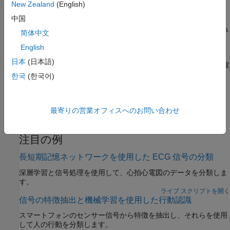
タイム ワーピング、CUSUM 管理チャート、編集距離
New Zealand
(English)
パルスと遷移の計量
中国
立ち上がり時間、立ち下がり時間、スルー レート、オーバーシュ
简体中文
ート、アンダーシュート、整定時間、パルス幅、デューティ比
English
スペクトル測定
日本
(日本語)
チャネル パワー、帯域幅、周波数平均値、周波数中央値、高調波
歪み
한국
(한국어)
関連情報
最寄りの営業オフィスへのお問い合わせ
信号向け AI
注目の例
長短期記憶ネットワークを使用した ECG 信号の分類
深層学習と信号処理を使用して、心拍心電図のデータを分類しま
す。
ライブ スクリプトを開く
信号の特徴抽出と機械学習を使用した行動認識
スマートフォンのセンサー信号から特徴を抽出し、それらを使用
して人の行動を分類します。