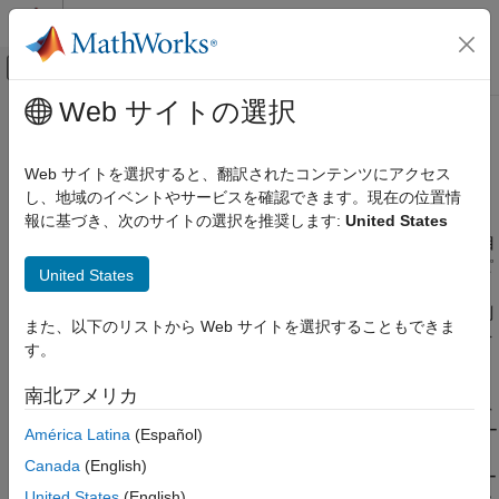
コンテンツへスキップ
MATLAB ヘルプ センター
オフキャンバス ナビゲーション メ
メインコンテンツ
Web サイトの選択
ドキュメンテーションのホーム
測定と特徴抽出
信号処理
Web サイトを選択すると、翻訳されたコンテンツにアクセス
ピーク、信号統計、パルスおよび遷移の計量、パワー、帯域幅、
し、地域のイベントやサービスを確認できます。現在の位置情
Signal Processing Toolbox
歪み
報に基づき、次のサイトの選択を推奨します:
United States
カテゴリ
Signal Processing Toolbox™ には、信号に共通して現われる、目
Signal Processing Toolbox 入門
立った特徴を測定するための関数が用意されています。信号のピ
United States
ークの位置を特定し、高さ、幅および両隣との距離を算出しま
用途
す。ピークツーピーク振幅や信号包絡線などの時間領域特徴を測
信号の生成、解析、および前処理
また、以下のリストから Web サイトを選択することもできま
定します。オーバーシュートやデューティ比などのパルス計量を
測定と特徴抽出
す。
測定します。
記述統計
南北アメリカ
パルスと遷移の計量
周波数領域では、基本、平均、中央および高調波周波数、チャネ
ル帯域幅、周波数帯域のパワーを測定します。スプリアス フリー
スペクトル測定
América Latina
(Español)
ダイナミック レンジ (SFDR)、S/N 比 (SNR)、全高調波歪み
変換、相関、およびモデリング
Canada
(English)
(THD)、信号対ノイズおよび歪み比 (SINAD) および 3 次インター
デジタル フィルターとアナログ フィルター
United States
(English)