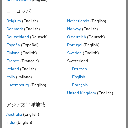
セプト (TOI) を測定することにより、システムの特徴を明らかに
スペクトル解析
します。
時間-周波数解析
ヨーロッパ
振動解析
信号の特徴を抽出して重要な特性を強化し、AI モデル学習時のデ
Belgium
(English)
Netherlands
(English)
信号向け AI
ータの変動性を抑え、次元を減らします。
Denmark
(English)
Norway
(English)
コード生成と GPU サポート
主要なトピック
Deutschland
(Deutsch)
Österreich
(Deutsch)
España
(Español)
Portugal
(English)
Feature Extraction Using Signal Feature Extractor
Finland
(English)
Sweden
(English)
ピーク解析
France
(Français)
Switzerland
信号の急激な増加と大幅な変化の検出
Ireland
(English)
Deutsch
データ内の信号の検出
Italia
(Italiano)
English
パルスおよび遷移特性の測定
Luxembourg
(English)
Français
高調波歪みの解析
United Kingdom
(English)
生体信号からの分類特徴量の抽出
アジア太平洋地域
カテゴリ
Australia
(English)
記述統計
India
(English)
ピーク、RMS レベル、ピークツーピーク振幅、波高因子、動的