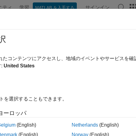
ニティ
学習
サインイン
MATLAB を入手する
ンテーション
例
関数
アプリ
ビデオ
MATLAB Ans
向け AI
択
ラベル付け、特徴量エンジニアリング、分類、データ セット
されたコンテンツにアクセスし、地域のイベントやサービスを
al Processing Toolbox™ は、機械学習と深層学習の
:
United States
類、およびデータ セット生成を実行するための機能を提供し
するために学習させて使用できる自己符号化器オブジェクトも
ゴリ
イトを選択することもできます。
ヨーロッパ
の分類、sequence-to-sequence 分類を使用した信号セ
Belgium
(English)
Netherlands
(English)
イズ除去、位相再生、およびソース分離
Denmark
(English)
Norway
(English)