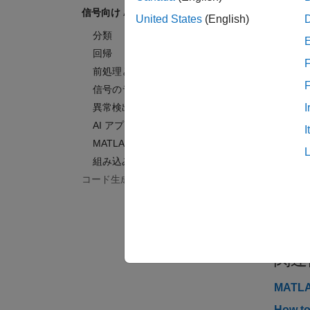
信号向け AI
前処理
United States
(English)
時間領
分類
信号の
回帰
F
信号属
前処理と特徴抽出
信号のラベル付け
異常検
異常検出
深層学
I
AI アプリケーション
AI 
I
MATLAB と Python を使用した AI
オーデ
組み込み AI システム
MATLA
コード生成と GPU サポート
Python
組み込み
組み込
関連
MAT
How to