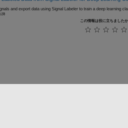
Label signals and export data using Signal Labeler to tr
 以降
この情報は役に立ちました
法コピー防止
アプリケーション ステータス
お問い合わせ