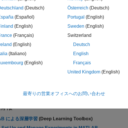
と特徴抽出
Deutschland
(Deutsch)
Österreich
(Deutsch)
域、周波数領域、時間-周波数領域で信号の特徴を抽出する
España
(Español)
Portugal
(English)
ラベル付け
inland
(English)
Sweden
(English)
性、関心領域、および点の手動/自動ラベル付け
France
(Français)
Switzerland
出
習ネットワークを含む AI モデルを使用して信号の異常を検出
reland
(English)
Deutsch
アプリケーション
talia
(Italiano)
English
ィオ、生物医学、予知保全、レーダー、および無線
Luxembourg
(English)
Français
B と Python を使用した AI
United Kingdom
(English)
®
®
の共同実行を使用して MATLAB
で信号処理向け AI を開発
 AI システム
みターゲットと GPU に深層学習を展開する
最寄りの営業オフィスへのお問い合わせ
情報
LAB による深層学習
(Deep Learning Toolbox)
 Set Up and Manage Experiments in
MATLAB