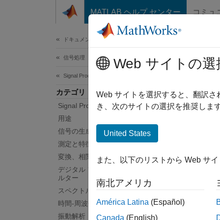
コンテンツへスキップ
MATLAB ヘルプ センター
コミュ
ドキュメ
ドキュメンテーションのホーム
信号処理
信号
Web サイトの選
Signal Processing Toolbox
カテゴリ
信号の
Web サイトを選択すると、翻訳
Signal Processing Toolbox 入門
Sign
き、次のサイトの選択を推奨します
グ、分
用途
を検出
信号の生成、解析、および前処理
United States
測定と特徴抽出
カテ
変換、相関、およびモデリング
また、以下のリストから Web サ
デジタル フィルターとアナログ フィ
分類
ルター
南北アメリカ
信号属性
スペクトル解析
回帰
América Latina
(Español)
時間-周波数解析
信号ノ
振動解析
Canada
(English)