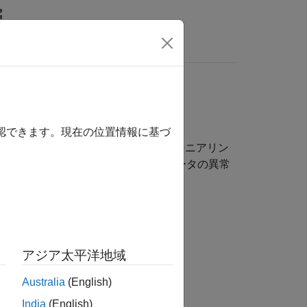
wers
生成、異常検出
確認できます。現在の位置情報に基づ
ワークフロー用に信号のラベル付け、特徴量エンジニアリン
ます。このツールボックスは、信号データの異常
提供します。
アジア太平洋地域
グメンテーションの実行
Australia
(English)
India
(English)