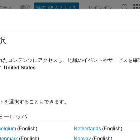
ニティ
学習
サインイン
MATLAB を入手する
ンテーション
例
関数
アプリ
ビデオ
MATLAB Ans
ジタル フィルター処理
択
相フィルター処理、メディアン フィルター処理、オーバーラ
されたコンテンツにアクセスし、地域のイベントやサービスを
ターの設計または遅延の補正をしない、ローパス、ハイパス、バ
:
United States
ル データ。ゼロ位相フィルター処理を実行し、遅延および位
pel フィルター処理を使用し、スパイクおよび外れ値を除去し
る表現に変換します。
イトを選択することもできます。
リ
ヨーロッパ
アナライザー
複数の信号とスペクトルの可視
Belgium
(English)
Netherlands
(English)
Denmark
(English)
Norway
(English)