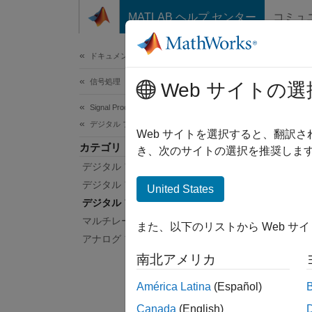
コンテンツへスキップ
MATLAB ヘルプ センター
コミュ
ドキュメ
ドキュメンテーションのホーム
信号処理
デ
Web サイトの選
Signal Processing Toolbox
デジタル フィルターとアナログ フィルター
ゼロ位
Web サイトを選択すると、翻訳
カテゴリ
フィル
き、次のサイトの選択を推奨します
デジタル フィルターの設計
チャネ
Ham
デジタル フィルター解析
United States
の異な
デジタル フィルター処理
マルチレート信号処理
また、以下のリストから Web サ
アプ
アナログ フィルター
南北アメリカ
信号
América Latina
(Español)
関数
Canada
(English)