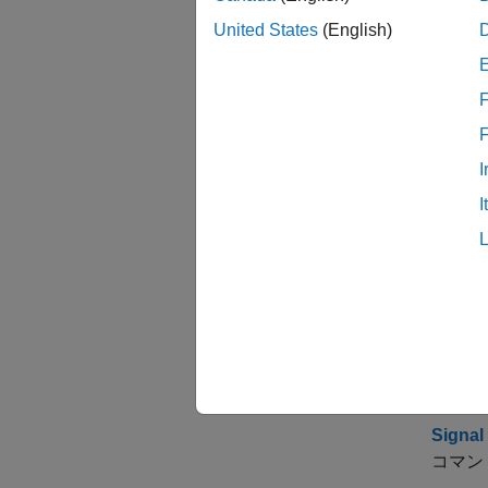
United States
(English)
すべて
F
I
I
S
トピ
Sign
コマン