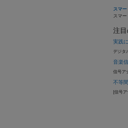
スマート
スマー
注目
実践
デジタ
音楽
信号ア
不等
[信号ア