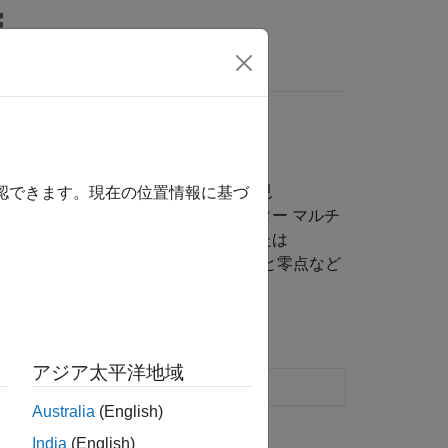
wers
ップ加算フィルター処理、伝達関数表現
確認できます。現在の位置情報に基づ
ンドパス、バンドストップ フィルター マルチ
相の歪みを除去します。メディアンまたは
ます。伝達関数を、2 次セクションや極と零点など
アジア太平洋地域
化および比較
Australia
(English)
India
(English)