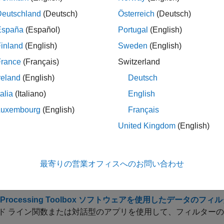
Deutschland
(Deutsch)
Österreich
(Deutsch)
展開する
España
(Español)
Portugal
(English)
フィルター関数
inland
(English)
Sweden
(English)
France
(Français)
Switzerland
畳み込み
reland
(English)
Deutsch
talia
(Italiano)
English
線形システムの変換
Luxembourg
(English)
Français
United Kingdom
(English)
imulink
の相互作用
最寄りの営業オフィスへのお問い合わせ
ック
al Processing Toolbox ソフトウェアを使用したデータのフ
ド ライン関数または対話型のアプリを使用して、フィルター