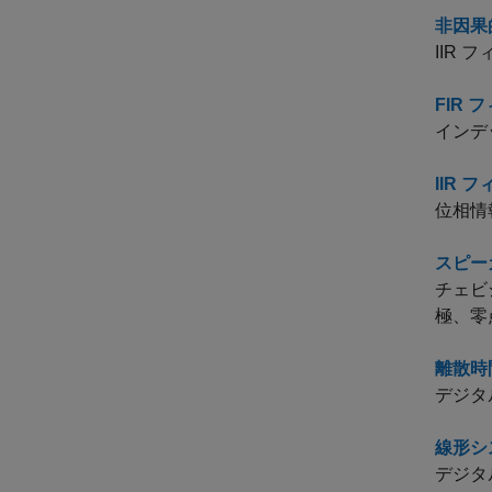
非因果
IIR
FIR
インデ
IIR
位相情
スピー
チェビ
極、零
離散時
デジタ
線形シ
デジタ