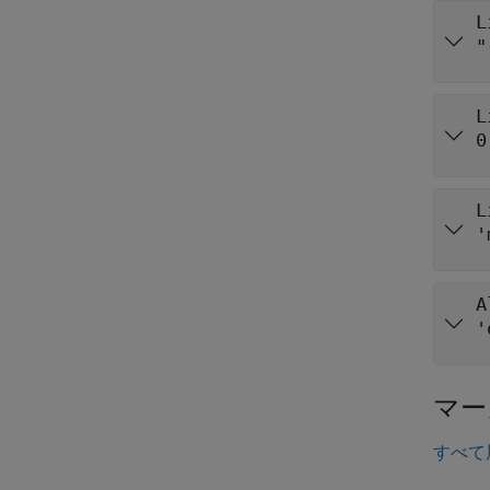
L
"
L
0
L
'
A
'
マー
すべて