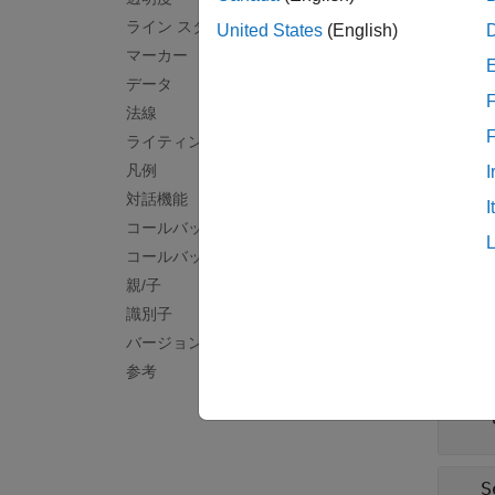
色
ライン スタイル
United States
(English)
すべて
マーカー
データ
F
F
法線
'
ライティング
凡例
I
対話機能
E
I
'
コールバック
コールバック実行制御
親/子
C
識別子
バージョン履歴
参考
C
"
S