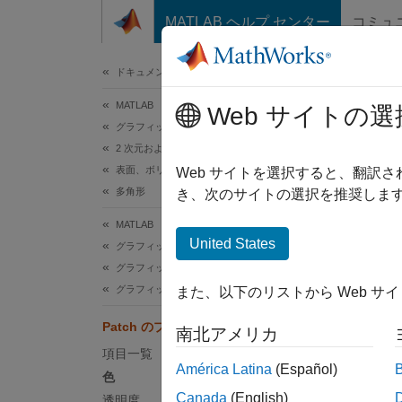
コンテンツへスキップ
MATLAB ヘルプ センター
コミュ
ドキュメ
ドキュメンテーションのホーム
MATLAB
Pa
Web サイトの選
グラフィックス
2 次元および 3 次元プロット
表面、ボリュームおよび多角形
パッチ
Web サイトを選択すると、翻訳
多角形
き、次のサイトの選択を推奨します
このペ
MATLAB
Patch
United States
グラフィックス
の特定
グラフィックス オブジェクト
グラフィックス オブジェクトのプロパティ
また、以下のリストから Web サ
p = p
Patch のプロパティ
c = p
南北アメリカ
p.CD
項目一覧
América Latina
(Español)
色
Canada
(English)
透明度