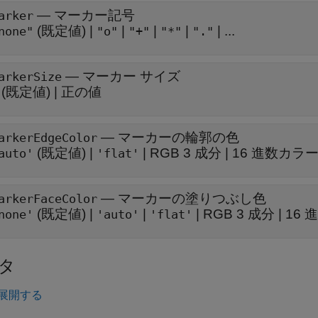
—
マーカー記号
arker
(既定値) |
|
|
|
| ...
none"
"o"
"+"
"*"
"."
—
マーカー サイズ
arkerSize
(既定値) |
正の値
—
マーカーの輪郭の色
arkerEdgeColor
(既定値) |
|
RGB 3 成分
|
16 進数カラ
auto'
'flat'
—
マーカーの塗りつぶし色
arkerFaceColor
(既定値) |
|
|
RGB 3 成分
|
16 
none'
'auto'
'flat'
タ
展開する