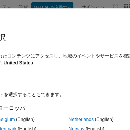
ニティ
学習
サインイン
MATLAB を入手する
ンテーション
例
関数
アプリ
ビデオ
MATLAB Ans
tch のプロパティ
択
の外観と動作
されたコンテンツにアクセスし、地域のイベントやサービスを
:
United States
ージをすべて展開する
プロパティは
オブジェクトの外観と動作を制御します。
Patch
の要素を変更できます。プロパティのクエリと設定にはドット
イトを選択することもできます。
atch;

.CData;

ヨーロッパ
ataMapping = 'scaled';
Belgium
(English)
Netherlands
(English)
Denmark
(English)
Norway
(English)