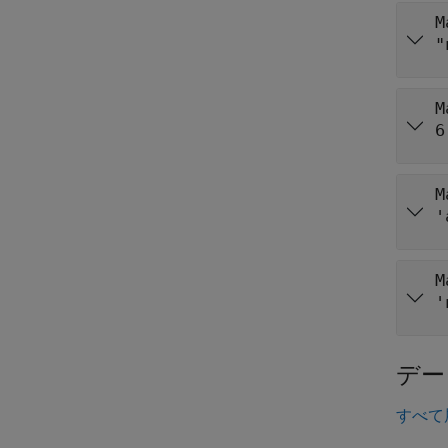
M
"
M
6
M
'
M
'
デー
すべて