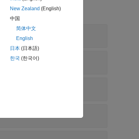
New Zealand
(English)
中国
简体中文
ド
|
|
|
| ...
'r'
'g'
'b'
English
日本
(日本語)
한국
(한국어)
ラー コード
|
|
|
| ...
'r'
'g'
'b'
 1 つの色