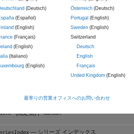
Deutschland
(Deutsch)
Österreich
(Deutsch)
展開する
España
(Español)
Portugal
(English)
inland
(English)
Sweden
(English)
—
面の色
aceColor
|
|
RGB 3 成分
|
16 進数カラー コー
interp'
'flat'
France
(Français)
Switzerland
reland
(English)
Deutsch
—
エッジの色
dgeColor
talia
(Italiano)
English
|
|
|
RGB 3 成分
|
16 進数カ
none'
'flat'
'interp'
Luxembourg
(English)
Français
United Kingdom
(English)
—
パッチのカラー データ
Data
パッチ全体の単一の色
|
面ごとに 1 つの色
|
頂点ごとの
最寄りの営業オフィスへのお問い合わせ
—
の設定方法を制御
DataMode
CData
(既定値) |
auto"
"manual"
—
シリーズ インデックス
eriesIndex