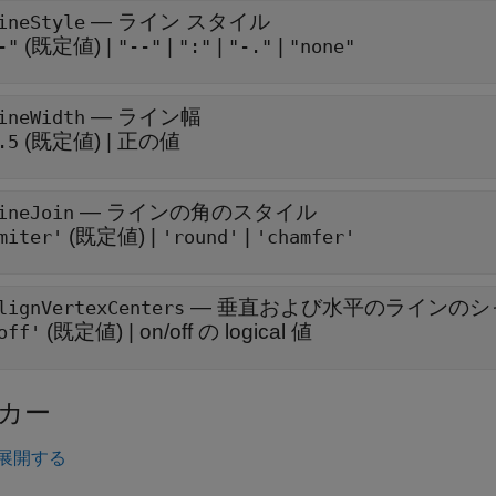
—
ライン スタイル
ineStyle
(既定値) |
|
|
|
-"
"--"
":"
"-."
"none"
—
ライン幅
ineWidth
(既定値) |
正の値
.5
—
ラインの角のスタイル
ineJoin
(既定値) |
|
miter'
'round'
'chamfer'
—
垂直および水平のラインのシ
lignVertexCenters
(既定値) |
on/off の logical 値
off'
カー
展開する