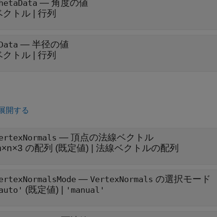
—
角度の値
hetaData
ベクトル
|
行列
—
半径の値
Data
ベクトル
|
行列
展開する
—
頂点の法線ベクトル
ertexNormals
m×n×3 の配列
(既定値) |
法線ベクトルの配列
—
の選択モード
ertexNormalsMode
VertexNormals
(既定値) |
auto'
'manual'