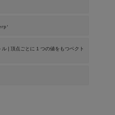
'
erp'
トル
|
頂点ごとに 1 つの値をもつベクト