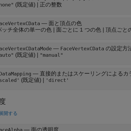
(既定値) |
正の整数
none"
—
面と頂点の色
aceVertexCData
パッチ全体の単一の色
|
面ごとに 1 つの色
|
頂点ごとの
—
の設定方
aceVertexCDataMode
FaceVertexCData
(既定値) |
auto"
"manual"
—
直接的またはスケーリングによるカラ
DataMapping
(既定値) |
scaled'
'direct'
度
展開する
—
面の透明度
aceAlpha