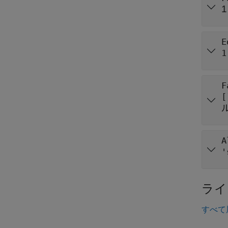
1
E
1
F
[
A
'
ライ
すべて