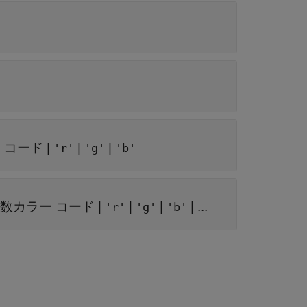
ー コード
|
|
|
'r'
'g'
'b'
進数カラー コード
|
|
|
| ...
'r'
'g'
'b'