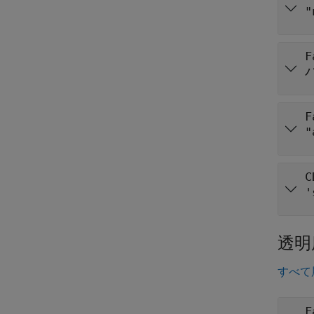
"
F
F
"
C
'
透明
すべて
F