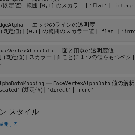
(既定値) |
範囲
のスカラー
|
|
[0,1]
'flat'
'interp
—
エッジのラインの透明度
dgeAlpha
(既定値) |
の範囲のスカラー値
|
|
[0,1]
'flat'
'int
—
面と頂点の透明度値
aceVertexAlphaData
(既定値) |
スカラー
|
面ごとに 1 つの値をもつベク
]
ル
—
値の解釈
lphaDataMapping
FaceVertexAlphaData
(既定値) |
|
scaled'
'direct'
'none'
ン スタイル
展開する