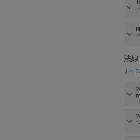
T
R
法線
すべて
V
V
'