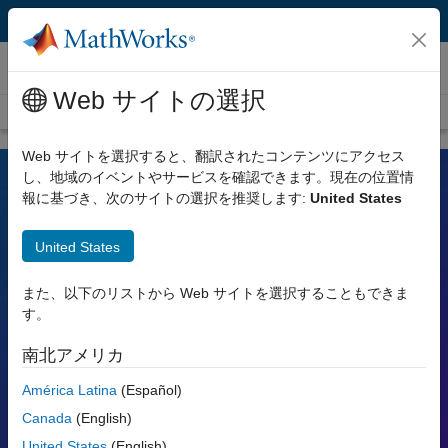
コンテンツへスキップ
ビデオ
Web サイトの選択
ビデオ ホーム
検索
Web サイトを選択すると、翻訳されたコンテンツにアクセス
し、地域のイベントやサービスを確認できます。現在の位置情
報に基づき、次のサイトの選択を推奨します:
United States
MATLAB および Simulink のビデオ
United States
各ツールの機能や活用方法、またそれらがエンジニアや科学者の業
務をどのように支えているかをご覧ください。
また、以下のリストから Web サイトを選択することもできま
す。
検索
検索
南北アメリカ
人気のトピック:
América Latina
(Español)
Canada
(English)
MATLAB
Simulink
Simscape
Arduino
United States
(English)