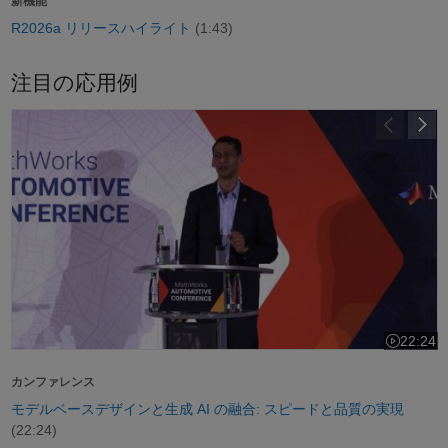
新機能
R2026a リリースハイライト
(1:43)
注目の応用例
モデルベースデザインと生成 AI の融合: スピードと品質の実現
22:24
ビデオの長さ
カンファレンス
モデルベースデザインと生成 AI の融合: スピードと品質の実現
(22:24)