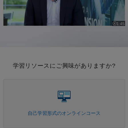
1:45
ビデオの長
学習リソースにご興味がありますか?
パネルナビゲーション
自己学習形式のオンラインコース