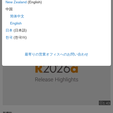
New Zealand
(English)
1:37
ビデオの長
中国
製品概要
简体中文
MATLAB とは
(1:37)
English
日本
(日本語)
人気
한국
(한국어)
R2026a リリースハイライト
最寄りの営業オフィスへのお問い合わせ
1:43
ビデオの長