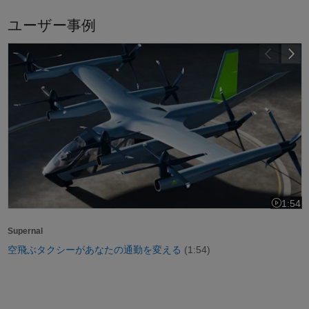
ユーザー事例
空飛ぶタクシーがあなたの通勤を変える
1:54
ビデオの長
Supernal
空飛ぶタクシーがあなたの通勤を変える
(1:54)