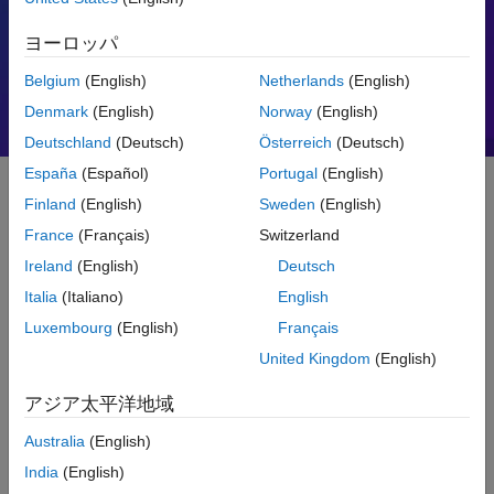
モーター制御
PID
ヨーロッパ
Belgium
(English)
Netherlands
(English)
Denmark
(English)
Norway
(English)
Deutschland
(Deutsch)
Österreich
(Deutsch)
España
(Español)
Portugal
(English)
Finland
(English)
Sweden
(English)
入門
France
(Français)
Switzerland
Ireland
(English)
Deutsch
MATLAB とは
Italia
(Italiano)
English
Luxembourg
(English)
Français
United Kingdom
(English)
アジア太平洋地域
Australia
(English)
India
(English)