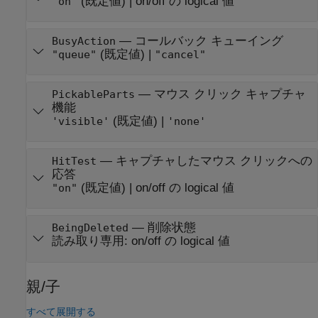
(既定値) |
on/off の logical 値
"on"
—
コールバック キューイング
BusyAction
(既定値) |
"queue"
"cancel"
—
マウス クリック キャプチャ
PickableParts
機能
(既定値) |
'visible'
'none'
—
キャプチャしたマウス クリックへの
HitTest
応答
(既定値) |
on/off の logical 値
"on"
—
削除状態
BeingDeleted
読み取り専用:
on/off の logical 値
親/子
すべて展開する