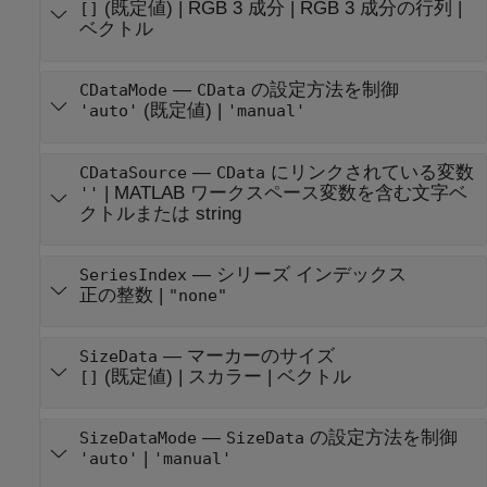
(既定値) |
RGB 3 成分
|
RGB 3 成分の行列
|
[]
ベクトル
—
の設定方法を制御
CDataMode
CData
(既定値) |
'auto'
'manual'
—
にリンクされている変数
CDataSource
CData
|
MATLAB ワークスペース変数を含む文字ベ
''
クトルまたは string
—
シリーズ インデックス
SeriesIndex
正の整数
|
"none"
—
マーカーのサイズ
SizeData
(既定値) |
スカラー
|
ベクトル
[]
—
の設定方法を制御
SizeDataMode
SizeData
|
'auto'
'manual'