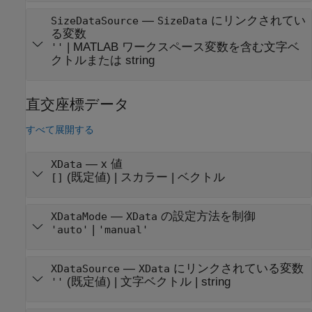
—
にリンクされてい
SizeDataSource
SizeData
る変数
|
MATLAB ワークスペース変数を含む文字ベ
''
クトルまたは string
直交座標データ
すべて展開する
—
x 値
XData
(既定値) |
スカラー
|
ベクトル
[]
—
の設定方法を制御
XDataMode
XData
|
'auto'
'manual'
—
にリンクされている変数
XDataSource
XData
(既定値) |
文字ベクトル
|
string
''