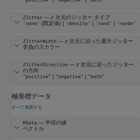
"positive"
"negative"
"both"
—
z
次元のジッター タイプ
ZJitter
(既定値) |
|
|
'none'
'density'
'rand'
'randn'
—
z
次元に沿った最大ジッター
ZJitterWidth
非負のスカラー
—
z
次元に沿ったジッター
ZJitterDirection
の方向
|
|
"positive"
"negative"
"both"
極座標データ
すべて展開する
—
半径の値
RData
ベクトル