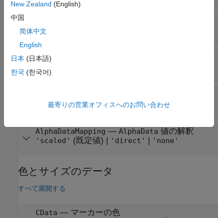
New Zealand
(English)
中国
—
マーカーの面の透明度
MarkerFaceAlpha
(既定値) |
範囲
のスカラー
|
1
[0,1]
'flat'
简体中文
English
—
マーカーの面の透明度
AlphaData
日本
(日本語)
(既定値) |
と同じサイズの配列
1
XData
한국
(한국어)
—
の設定方法を制御
AlphaDataMode
AlphaData
|
'auto'
'manual'
最寄りの営業オフィスへのお問い合わせ
—
値の解釈
AlphaDataMapping
AlphaData
(既定値) |
|
'scaled'
'direct'
'none'
色とサイズのデータ
すべて展開する
—
マーカーの色
CData