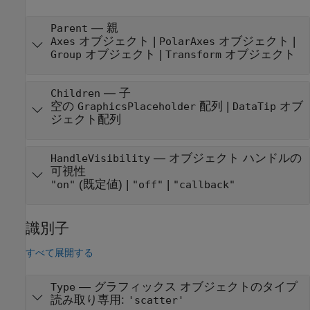
—
親
Parent
オブジェクト
|
オブジェクト
|
Axes
PolarAxes
オブジェクト
|
オブジェクト
Group
Transform
—
子
Children
空の
配列
|
オブ
GraphicsPlaceholder
DataTip
ジェクト配列
—
オブジェクト ハンドルの
HandleVisibility
可視性
(既定値) |
|
"on"
"off"
"callback"
識別子
すべて展開する
—
グラフィックス オブジェクトのタイプ
Type
読み取り専用:
'scatter'