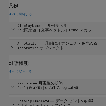
凡例
すべて展開する
—
凡例ラベル
DisplayName
(既定値) |
文字ベクトル
|
string スカラー
''
—
凡例にオブジェクトを含める
Annotation
オブジェクト
Annotation
対話機能
すべて展開する
—
可視性の状態
Visible
(既定値) |
on/off の logical 値
"on"
—
データ ヒントの内容
DataTipTemplate
オブジェクト
DataTipTemplate