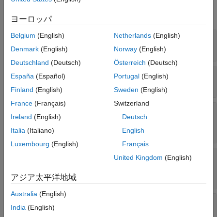
Scatter のプロパティ
すべて展開する
ヨーロッパ
項目一覧
Belgium
(English)
Netherlands
(English)
—
マーカー記号
マーカー
Marker
(既定値) |
|
|
|
| ...
'o'
'+'
'*'
'.'
'x'
色とサイズのデータ
Denmark
(English)
Norway
(English)
直交座標データ
Deutschland
(Deutsch)
Österreich
(Deutsch)
極座標データ
—
マーカー エッジの幅
LineWidth
España
(Español)
Portugal
(English)
(既定値) |
正の値
0.5
地理座標データ
Finland
(English)
Sweden
(English)
table データ "(R2021b 以降)"
France
(Français)
Switzerland
凡例
—
マーカーの輪郭の色
MarkerEdgeColor
Ireland
(English)
Deutsch
対話機能
(既定値) |
RGB 3 成分
|
16 進数カラー
"flat"
コード
|
|
|
| ...
"r"
"g"
"b"
コールバック
Italia
(Italiano)
English
コールバック実行制御
Luxembourg
(English)
Français
親/子
—
マーカーの塗りつぶし色
MarkerFaceColor
United Kingdom
(English)
(既定値) |
|
|
RGB 3 成分
識別子
"none"
"flat"
"auto"
|
16 進数カラー コード
|
|
|
| ...
"r"
"g"
"b"
バージョン履歴
アジア太平洋地域
参考
Australia
(English)
—
マーカーのエッジの透明度
MarkerEdgeAlpha
India
(English)
(既定値) |
範囲
のスカラー
|
1
[0,1]
'flat'