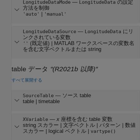
—
の設定
LongitudeDataMode
LongitudeData
方法を制御
|
'auto'
'manual'
—
にリ
LongitudeDataSource
LongitudeData
ンクされている変数
(既定値) |
MATLAB ワークスペースの変数名
''
を含む文字ベクトルまたは string
table データ
"(R2021b 以降)"
すべて展開する
—
ソース table
SourceTable
table
|
timetable
—
x
座標を含む table 変数
XVariable
string スカラー
|
文字ベクトル
|
パターン
|
数値
スカラー
|
logical ベクトル
|
vartype()