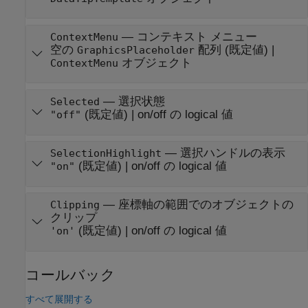
—
コンテキスト メニュー
ContextMenu
空の
配列
(既定値) |
GraphicsPlaceholder
オブジェクト
ContextMenu
—
選択状態
Selected
(既定値) |
on/off の logical 値
"off"
—
選択ハンドルの表示
SelectionHighlight
(既定値) |
on/off の logical 値
"on"
—
座標軸の範囲でのオブジェクトの
Clipping
クリップ
(既定値) |
on/off の logical 値
'on'
コールバック
すべて展開する