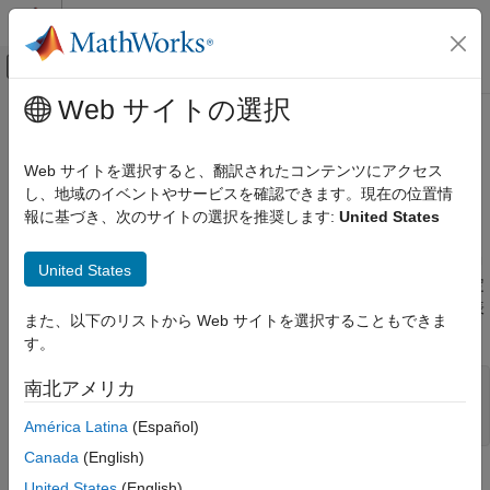
コンテンツへスキップ
MATLAB ヘルプ センター
オフキャンバス ナビゲーション メ
メインコンテンツ
Web サイトの選択
ドキュメンテーションのホーム
Scatter のプロパティ
MATLAB
Web サイトを選択すると、翻訳されたコンテンツにアクセス
グラフィックス
散布図の外観と動作
し、地域のイベントやサービスを確認できます。現在の位置情
2 次元および 3 次元プロット
報に基づき、次のサイトの選択を推奨します:
United States
データ分布プロット
このページをすべて展開する
プロパティは
オブジェクトの外観と動作を制御
Scatter
Scatter
United States
MATLAB
します。プロパティの値を変更することによって、散布図の特定
グラフィックス
の要素を変更できます。プロパティのクエリと設定にはドット表
また、以下のリストから Web サイトを選択することもできま
2 次元および 3 次元プロット
記を使用します。
す。
離散データ プロット
s = scatter(1:10,1:10);

南北アメリカ
MATLAB
m = s.Marker;

グラフィックス
s.Marker = '*';
América Latina
(Español)
グラフィックス オブジェクト
Canada
(English)
グラフィックス オブジェクトのプロパティ
マーカー
United States
(English)