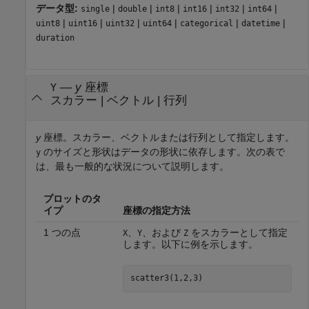
データ型:
|
|
|
|
|
|
single
double
int8
int16
int32
int64
|
|
|
|
|
|
uint8
uint16
uint32
uint64
categorical
datetime
duration
—
y
座標
Y
スカラー
|
ベクトル
|
行列
y
座標。スカラー、ベクトルまたは行列として指定します。
のサイズと形状はデータの形状に依存します。次の表で
y
は、最も一般的な状況について説明します。
プロットのタ
イプ
座標の指定方法
1 つの点
、
、および
をスカラーとして指定
X
Y
Z
します。以下に例を示します。
scatter3(1,2,3)