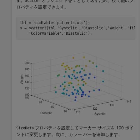
す。
オブジェクトを
として返すため、後で他のプ
Scatter
s
ロパティを設定できます。
tbl = readtable(
'patients.xls'
);

s = scatter3(tbl,
'Systolic'
,
'Diastolic'
,
'Weight'
,
'fill
'ColorVariable'
,
'Diastolic'
);
プロパティを設定してマーカー サイズを 100 ポイ
SizeData
ントに変更します。次に、カラー バーを追加します。