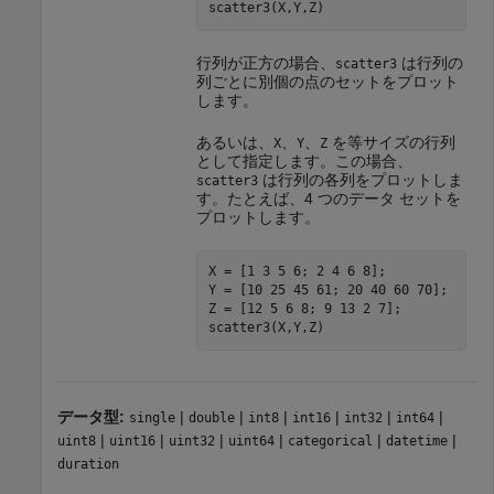
scatter3(X,Y,Z)
行列が正方の場合、
は行列の
scatter3
列ごとに別個の点のセットをプロット
します。
あるいは、
、
、
を等サイズの行列
X
Y
Z
として指定します。この場合、
は行列の各列をプロットしま
scatter3
す。たとえば、4 つのデータ セットを
プロットします。
X = [1 3 5 6; 2 4 6 8];

Y = [10 25 45 61; 20 40 60 70];

Z = [12 5 6 8; 9 13 2 7];

scatter3(X,Y,Z)
データ型:
|
|
|
|
|
|
single
double
int8
int16
int32
int64
|
|
|
|
|
|
uint8
uint16
uint32
uint64
categorical
datetime
duration