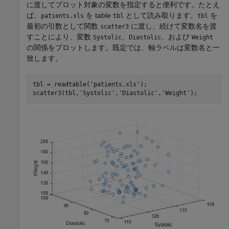
に渡してプロット対象の変数を指定すると便利です。たとえ
ば、
を table
として読み取ります。
を
patients.xls
tbl
tbl
最初の引数として関数
に渡し、続けて変数名を渡
scatter3
すことにより、変数
、
、および
Systolic
Diastolic
Weight
の関係をプロットします。既定では、軸ラベルは変数名と一
致します。
tbl = readtable(
'patients.xls'
);

scatter3(tbl,
'Systolic'
,
'Diastolic'
,
'Weight'
);