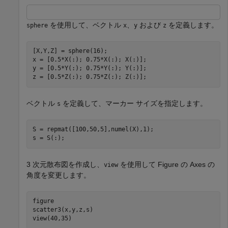
を使用して、ベクトル
、
および
を定義します。
sphere
x
y
z
[X,Y,Z] = sphere(16);

x = [0.5*X(:); 0.75*X(:); X(:)];

y = [0.5*Y(:); 0.75*Y(:); Y(:)];

z = [0.5*Z(:); 0.75*Z(:); Z(:)];
ベクトル
を定義して、マーカー サイズを指定します。
s
S = repmat([100,50,5],numel(X),1);

s = S(:);
3 次元散布図を作成し、
を使用して Figure の Axes の
view
角度を変更します。
figure

scatter3(x,y,z,s)

view(40,35)