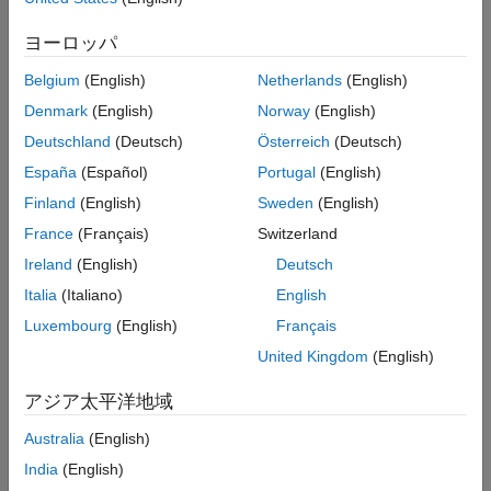
例
scatter3(tbl,xvar,yvar,zvar,'filled')
ヨーロッパ
scatter3(ax,
___
)
入力引数
scatter3(
___
,Name,Value)
名前と値の引数
Belgium
(English)
Netherlands
(English)
h = scatter3(
___
)
出力引数
説明
Denmark
(English)
Norway
(English)
拡張機能
Deutschland
(Deutsch)
Österreich
(Deutsch)
ベクトルと行列のデータ
バージョン履歴
España
(Español)
Portugal
(English)
参考
は、
、
、および
で指定された位置に散布マ
scatter3(
,
,
)
X
Y
Z
X
Y
Z
Finland
(English)
Sweden
(English)
ーカーをプロットします。
France
(Français)
Switzerland
1 つの座標セットをプロットするには、
、
、
を等しい長
X
Y
Z
Ireland
(English)
Deutsch
さのベクトルとして指定します。
Italia
(Italiano)
English
同じ座標軸セットに複数の座標セットをプロットするには、
Luxembourg
(English)
Français
、
、
のうちの少なくとも 1 つを行列として指定します。
X
Y
Z
United Kingdom
(English)
(R2022a 以降)
アジア太平洋地域
例
Australia
(English)
はマーカーのサイズを指定します。
scatter3(
,
,
,
)
X
Y
Z
S
India
(English)