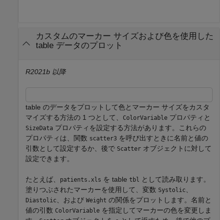
カスタムのマーカー サイズおよび色を使用した
table データのプロット
R2021b 以降
table のデータをプロットして色とマーカー サイズをカスタ
マイズする方法の 1 つとして、
プロパティと
ColorVariable
プロパティを設定する方法があります。これらの
SizeData
プロパティは、関数
を呼び出すときに名前と値の
scatter3
引数として設定するか、後で
オブジェクトに対して
Scatter
設定できます。
たとえば、
を table
として読み取ります。
patients.xls
tbl
塗りつぶされたマーカーを使用して、変数
、
Systolic
、および
の関係をプロットします。名前と
Diastolic
Weight
値の引数
を指定してマーカーの色を変更しま
ColorVariable