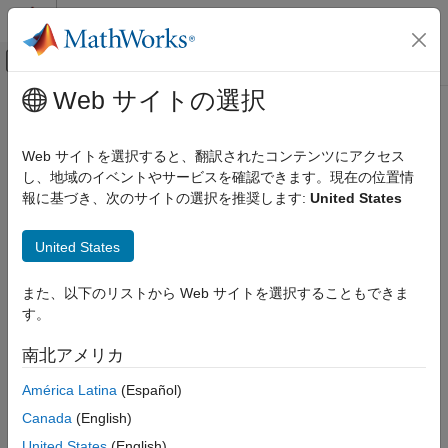
コンテンツへスキップ
MATLAB ヘルプ センター
オフキャンバス ナビゲーション メ
メインコンテンツ
Web サイトの選択
ドキュメンテーションのホーム
scatter3
MATLAB
Web サイトを選択すると、翻訳されたコンテンツにアクセス
グラフィックス
3 次元散布図
し、地域のイベントやサービスを確認できます。現在の位置情
2 次元および 3 次元プロット
報に基づき、次のサイトの選択を推奨します:
United States
データ分布プロット
ページ内をすべて折りたたむ
United States
MATLAB
グラフィックス
また、以下のリストから Web サイトを選択することもできま
構文
2 次元および 3 次元プロット
す。
離散データ プロット
scatter3(X,Y,Z)
南北アメリカ
scatter3(X,Y,Z,S)
scatter3
scatter3(X,Y,Z,S,C)
América Latina
(Español)
項目一覧
scatter3(
___
,'filled')
構文
Canada
(English)
scatter3(
___
,markertype)
説明
scatter3(tbl,xvar,yvar,zvar)
United States
(English)