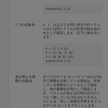
scatter3(1,2,3)
1 つの点集合
、
、および
を同じ長さの行ベクト
X
Y
Z
ルまたは列ベクトルの任意の組み合わ
せとして指定します。以下に例を示し
ます。
X = [1 2 3 4];

Y = [5; 6; 7; 8];

Z = [9 10 11 12];

scatter3(X,Y,Z)
色が異なる複
すべてのデータ セットが 1 つ以上の次
数の点集合
元で座標を共有している場合は、共有
している座標をベクトルとして指定
し、他の座標を行列として指定しま
す。ベクトルの長さは行列の次元の 1
つと一致していなければなりません。
たとえば、同じ
x
座標を共有する 2 つ
のデータ セットをプロットします。