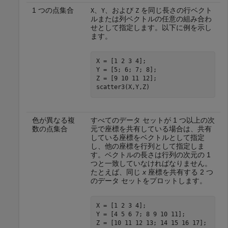
1 つの点集合
、
、および
を同じ長さの行ベクト
X
Y
Z
ルまたは列ベクトルの任意の組み合わ
せとして指定します。以下に例を示し
ます。
X = [1 2 3 4];

Y = [5; 6; 7; 8];

Z = [9 10 11 12];

scatter3(X,Y,Z)
色が異なる複
すべてのデータ セットが 1 つ以上の次
数の点集合
元で座標を共有している場合は、共有
している座標をベクトルとして指定
し、他の座標を行列として指定しま
す。ベクトルの長さは行列の次元の 1
つと一致していなければなりません。
たとえば、同じ
x
座標を共有する 2 つ
のデータ セットをプロットします。
X = [1 2 3 4];

Y = [4 5 6 7; 8 9 10 11];

Z = [10 11 12 13; 14 15 16 17];
