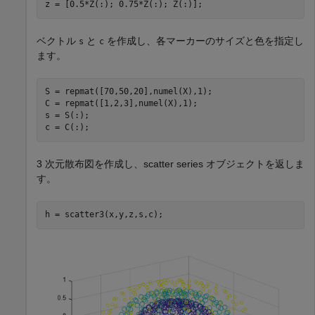
z = [0.5*Z(:); 0.75*Z(:); Z(:)];
ベクトル
と
を作成し、各マーカーのサイズと色を指定し
s
c
ます。
S = repmat([70,50,20],numel(X),1);

C = repmat([1,2,3],numel(X),1);

s = S(:);

c = C(:);
3 次元散布図を作成し、scatter series オブジェクトを返しま
す。
h = scatter3(x,y,z,s,c);