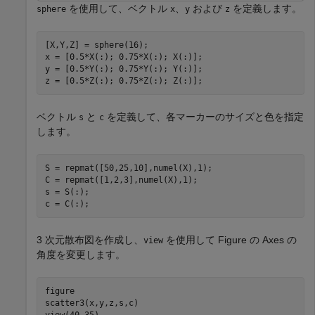
を使用して、ベクトル
、
および
を定義します。
sphere
x
y
z
[X,Y,Z] = sphere(16);

x = [0.5*X(:); 0.75*X(:); X(:)];

y = [0.5*Y(:); 0.75*Y(:); Y(:)];

z = [0.5*Z(:); 0.75*Z(:); Z(:)];
ベクトル
と
を定義して、各マーカーのサイズと色を指定
s
c
します。
S = repmat([50,25,10],numel(X),1);

C = repmat([1,2,3],numel(X),1);

s = S(:);

c = C(:);
3 次元散布図を作成し、
を使用して Figure の Axes の
view
角度を変更します。
figure

scatter3(x,y,z,s,c)

view(40,35)