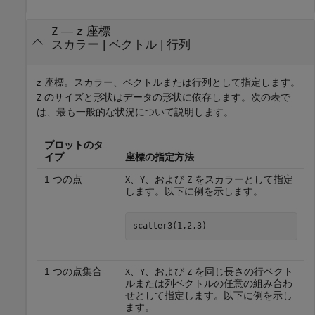
—
z
座標
Z
スカラー
|
ベクトル
|
行列
z
座標。スカラー、ベクトルまたは行列として指定します。
のサイズと形状はデータの形状に依存します。次の表で
Z
は、最も一般的な状況について説明します。
プロットのタ
イプ
座標の指定方法
1 つの点
、
、および
をスカラーとして指定
X
Y
Z
します。以下に例を示します。
scatter3(1,2,3)
1 つの点集合
、
、および
を同じ長さの行ベクト
X
Y
Z
ルまたは列ベクトルの任意の組み合わ
せとして指定します。以下に例を示し
ます。