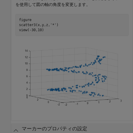
を使用して図の軸の角度を変更します。
figure

scatter3(x,y,z,
'*'
)

view(-30,10)
マーカーのプロパティの設定