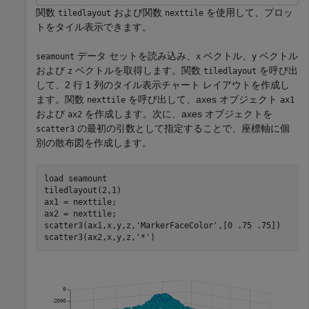
関数
および関数
を使用して、プロッ
tiledlayout
nexttile
トをタイル表示できます。
データ セットを読み込み、
ベクトル、
ベクトル
seamount
x
y
および
ベクトルを取得します。関数
を呼び出
z
tiledlayout
して、2 行 1 列のタイル表示チャート レイアウトを作成し
ます。関数
を呼び出して、axes オブジェクト
nexttile
ax1
および
を作成します。次に、axes オブジェクトを
ax2
の最初の引数として指定することで、座標軸に個
scatter3
別の散布図を作成します。
load 
seamount
tiledlayout(2,1)

ax1 = nexttile;

ax2 = nexttile;

scatter3(ax1,x,y,z,
'MarkerFaceColor'
,[0 .75 .75])

scatter3(ax2,x,y,z,
'*'
)