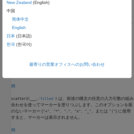
New Zealand
(English)
マーカーのサイズを変えるには、
をベクトルとして指定し
S
ます。
中国
简体中文
複数の座標セット間で異なるサイズを指定するには、行列を
English
指定します。
(R2022a 以降)
日本
(日本語)
例
한국
(한국어)
はマーカーの色を指定します。すべてのマ
scatter3(
,
,
,
,
)
X
Y
Z
S
C
ーカーに 1 つの色を指定することも、色を変えることもできま
最寄りの営業オフィスへのお問い合わせ
す。たとえば、
を
として指定すると、すべてのマーカー
C
"red"
を赤でプロットできます。
例
は、前述の構文の任意の入力引数の組み
scatter3(
___
,
)
'filled'
合わせを使ってマーカーを塗りつぶします。このオプションを面
のないマーカー (
、
、
、
、
、または
) に使用
"+"
"*"
"."
"x"
"_"
"|"
すると、マーカーは表示されません。
例