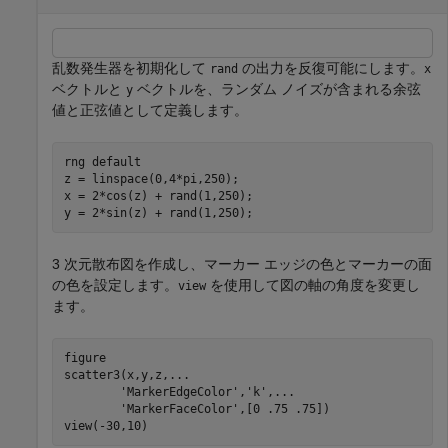
乱数発生器を初期化して
の出力を反復可能にします。
rand
x
ベクトルと
ベクトルを、ランダム ノイズが含まれる余弦
y
値と正弦値として定義します。
rng 
default
z = linspace(0,4*pi,250);

x = 2*cos(z) + rand(1,250);

y = 2*sin(z) + rand(1,250);
3 次元散布図を作成し、マーカー エッジの色とマーカーの面
の色を設定します。
を使用して図の軸の角度を変更し
view
ます。
figure

scatter3(x,y,z,
...
'MarkerEdgeColor'
,
'k'
,
...
'MarkerFaceColor'
,[0 .75 .75])

view(-30,10)