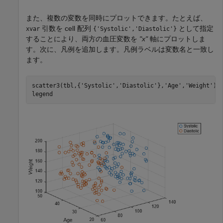
また、複数の変数を同時にプロットできます。たとえば、
引数を cell 配列
として指定
xvar
{'Systolic','Diastolic'}
することにより、両方の血圧変数を
"x"
軸にプロットしま
す。次に、凡例を追加します。凡例ラベルは変数名と一致し
ます。
scatter3(tbl,{
'Systolic'
,
'Diastolic'
},
'Age'
,
'Weight'
);

legend