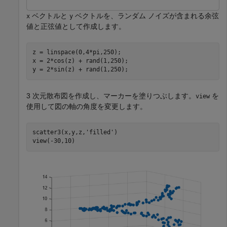
ベクトルと
ベクトルを、ランダム ノイズが含まれる余弦
x
y
値と正弦値として作成します。
z = linspace(0,4*pi,250);

x = 2*cos(z) + rand(1,250);

y = 2*sin(z) + rand(1,250);
3 次元散布図を作成し、マーカーを塗りつぶします。
を
view
使用して図の軸の角度を変更します。
scatter3(x,y,z,
'filled'
)

view(-30,10)