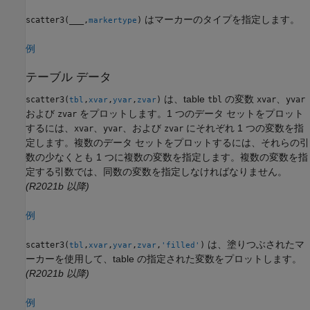
はマーカーのタイプを指定します。
scatter3(
___
,
)
markertype
例
テーブル データ
は、table
の変数
、
scatter3(
,
,
,
)
tbl
xvar
yvar
tbl
xvar
yvar
zvar
および
をプロットします。1 つのデータ セットをプロット
zvar
するには、
、
、および
にそれぞれ 1 つの変数を指
xvar
yvar
zvar
定します。複数のデータ セットをプロットするには、それらの引
数の少なくとも 1 つに複数の変数を指定します。複数の変数を指
定する引数では、同数の変数を指定しなければなりません。
(R2021b 以降)
例
は、塗りつぶされたマ
scatter3(
,
,
,
,
)
tbl
xvar
yvar
zvar
'filled'
ーカーを使用して、table の指定された変数をプロットします。
(R2021b 以降)
例