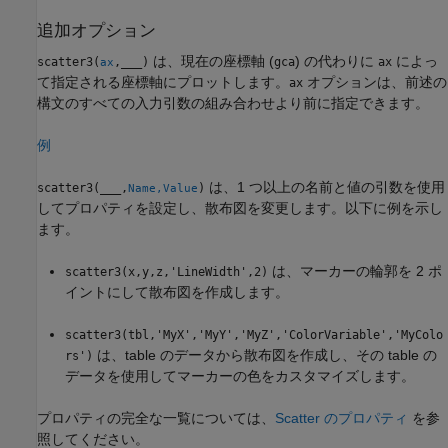
追加オプション
は、現在の座標軸 (
) の代わりに
によっ
scatter3(
,
___
)
gca
ax
ax
て指定される座標軸にプロットします。
オプションは、前述の
ax
構文のすべての入力引数の組み合わせより前に指定できます。
例
は、1 つ以上の名前と値の引数を使用
scatter3(
___
,
)
Name,Value
してプロパティを設定し、散布図を変更します。以下に例を示し
ます。
は、マーカーの輪郭を 2 ポ
scatter3(x,y,z,'LineWidth',2)
イントにして散布図を作成します。
scatter3(tbl,'MyX','MyY','MyZ','ColorVariable','MyColo
は、table のデータから散布図を作成し、その table の
rs')
データを使用してマーカーの色をカスタマイズします。
プロパティの完全な一覧については、
Scatter のプロパティ
を参
照してください。