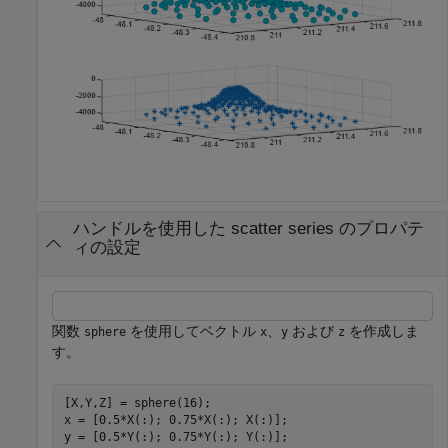
ハンドルを使用した scatter series のプロパテ
ィの設定
関数
を使用してベクトル
、
および
を作成しま
sphere
x
y
z
す。
[X,Y,Z] = sphere(16);

x = [0.5*X(:); 0.75*X(:); X(:)];

y = [0.5*Y(:); 0.75*Y(:); Y(:)];
