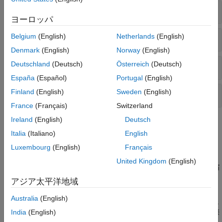
モルフォロジー再構成の実行
ヨーロッパ
構造化要素と連結性配列の作成
Belgium
(English)
Netherlands
(English)
Denmark
(English)
Norway
(English)
Deutschland
(Deutsch)
Österreich
(Deutsch)
ルックアップ テーブルの作成と使用
España
(Español)
Portugal
(English)
Finland
(English)
Sweden
(English)
バイナリ イメージのパック
France
(Français)
Switzerland
Ireland
(English)
Deutsch
トピック
Italia
(Italiano)
English
モルフォロジーの要素
Luxembourg
(English)
Français
モルフォロジー演算のタイプ
United Kingdom
(English)
最も基本的なモルフォロジー演算は膨張と収縮です。膨張と収縮
を組み合わせて、より特化した演算を行うことができます。
アジア太平洋地域
モルフォロジー再構成
Australia
(English)
モルフォロジー再構成は、マークされたオブジェクトをオブジェ
クトのサイズや形状を変更することなくイメージから抽出する際
India
(English)