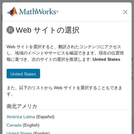
コンテンツへスキップ
MATLAB ヘルプ センター
オフキャンバス ナビゲーション メ
メインコンテンツ
Web サイトの選択
ドキュメンテーションのホーム
モルフォロジー演算
イメージ処理とコンピューター ビジョン
Web サイトを選択すると、翻訳されたコンテンツにアクセス
膨張、収縮、復元、その他のモルフォロジー演算の実行
し、地域のイベントやサービスを確認できます。現在の位置情
Image Processing Toolbox
"モルフォロジー" とは、イメージを処理する過程で形状ベースの
報に基づき、次のサイトの選択を推奨します:
United States
イメージのフィルター処理と強調
イメージ処理操作の総称です。モルフォロジー演算では、イメー
カテゴリ
ジ内の各ピクセルは近傍の他のピクセルの値に基づいて調整され
United States
ます。近傍のサイズと形状を選択すると、入力イメージの特定の
イメージのフィルター処理
形状に敏感なモルフォロジー演算を作成できます。
コントラストの調整
また、以下のリストから Web サイトを選択することもできま
ROI ベース処理
す。
関数
モルフォロジー演算
南北アメリカ
ブレ除去
すべて展開する
近傍処理とブロック処理
América Latina
(Español)
イメージ算術
モルフォロジー演算の実行
Canada
(English)
United States
(English)