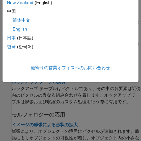
に使用します。
New Zealand
(English)
構造化要素
中国
構造化要素は、各ピクセルの処理に使用される近傍を定義しま
简体中文
す。構造化要素は、イメージ内にある、処理するオブジェクトの
サイズと形状に影響します。
English
モルフォロジーの境界パディング
日本
(日本語)
モルフォロジーの膨張と収縮は、さまざまな方法でイメージの境
한국
(한국어)
界をパディングして、境界の影響を回避します。
ピクセルの連結性
連結性は、中心ピクセルと隣接するピクセルが同じオブジェクト
最寄りの営業オフィスへのお問い合わせ
に属するかどうかを決定します。
ルックアップ テーブル演算
ルックアップ テーブルはベクトルであり、その中の各要素は近傍
内のピクセルの異なる組み合わせを表します。ルックアップ テー
ブルは膨張および収縮のカスタム処理を行う際に有用です。
モルフォロジーの応用
イメージの膨張による形状の拡大
膨張により、オブジェクトの境界にピクセルが追加されます。膨
張によりオブジェクトの可視性が増し、オブジェクト内の小さな