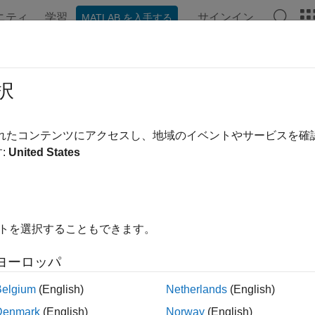
ニティ
学習
サインイン
MATLAB を入手する
ンテーション
例
関数
ブロック
アプリ
ビデオ
変量分布
択
ル値の分布から標本を計算、当てはめ、生成
されたコンテンツにアクセスし、地域のイベントやサービスを
量分布"
は、複数の確率変数が含まれている確率分布です。確率
:
United States
istics and Machine Learning Toolbox™ には、
する方法がいくつか用意されています。詳細については、
確率
ジェクト
イトを選択することもできます。
混合ガウ
stribution
ヨーロッパ
多項確率
inomialDistribution
Belgium
(English)
Netherlands
(English)
Denmark
(English)
Norway
(English)