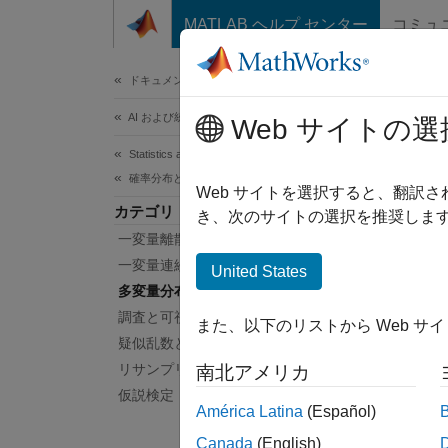
コンテンツへスキップ
MATLAB ヘルプ センター
コミュ
ドキュメ
ドキュメンテーションのホーム
AI および統計
多
Web サイトの選
Statistics and Machine Learning Toolbox
確率分布と仮説検定
ベクト
Web サイトを選択すると、翻訳
カテゴリ
"多変
き、次のサイトの選択を推奨します
一変量離散分布
Stat
を処理
一変量連続分布
United States
多変量分布
オブ
調査と可視化
また、以下のリストから Web サ
疑似乱数と準乱数の生成
gmdi
リサンプリングの手法
南北アメリカ
仮説検定
Mult
América Latina
(Español)
Canada
(English)