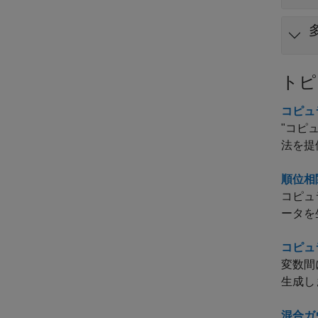
トピ
コピュ
"コピ
法を提
順位相
コピュ
ータを
コピュ
変数間
生成し
混合ガ