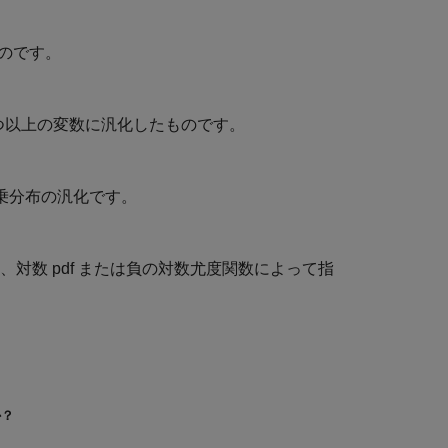
ものです。
 つ以上の変数に汎化したものです。
乗分布の汎化です。
、対数 pdf または負の対数尤度関数によって指
か？