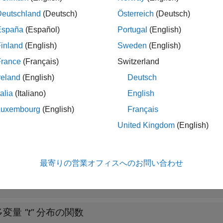
Deutschland
(Deutsch)
Österreich
(Deutsch)
展開する
España
(Español)
Portugal
(English)
inland
(English)
Sweden
(English)
オブジェクトの処理
mdistribution
France
(Français)
Switzerland
reland
(English)
Deutsch
コピュラ分布の関数
talia
(Italiano)
English
Luxembourg
(English)
Français
ウィシャート分布の関数
United Kingdom
(English)
逆ウィシャート分布の関数
最寄りの営業オフィスへのお問い合わせ
多変量正規分布の関数
多変量
"t"
分布の関数