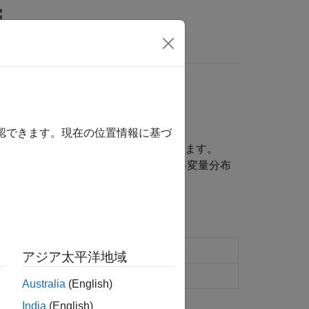
MATLAB Answers
確認できます。現在の位置情報に基づ
変数は、相互に関連がある場合があります。
確率分布オブジェクト、分布関数、対話型アプリなど、多変量分布
分布の操作
を参照してください。
ス モデルの作成
アジア太平洋地域
分布オブジェクト
Australia
(English)
India
(English)