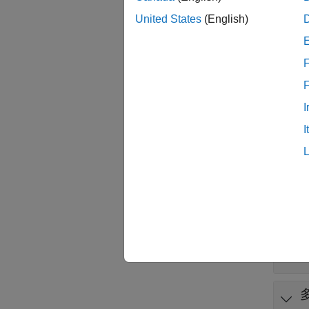
関数
United States
(English)
すべて
F
g
I
I