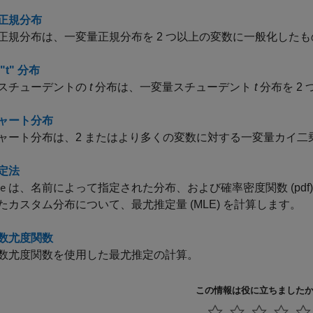
正規分布
正規分布は、一変量正規分布を 2 つ以上の変数に一般化した
"t" 分布
スチューデントの
t
分布は、一変量スチューデント
t
分布を 2
ャート分布
ャート分布は、2 またはより多くの変数に対する一変量カイ二
定法
は、名前によって指定された分布、および確率密度関数 (pdf)
e
たカスタム分布について、最尤推定量 (MLE) を計算します。
数尤度関数
数尤度関数を使用した最尤推定の計算。
この情報は役に立ちました