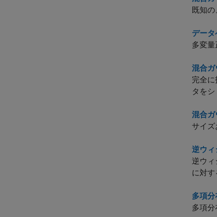
既知の
データ
多変量
混合ガ
完全に
タをシ
混合ガ
サイズ
逆ウィ
逆ウィ
に対す
多項分
多項分