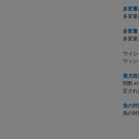
多変量
多変量
多変量 
多変量
ウィシ
ウィシ
最尤推
関数
ml
定され
負の対
負の対