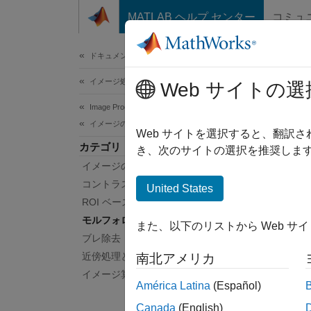
コンテンツへスキップ
MATLAB ヘルプ センター
コミュ
ドキュメ
ドキュメンテーションのホーム
イメージ処理とコンピューター ビジョン
モ
Web サイトの選
Image Processing Toolbox
イメージのフィルター処理と強調
膨張、
Web サイトを選択すると、翻訳
カテゴリ
"モル
き、次のサイトの選択を推奨します
イメージのフィルター処理
では、
と、入
コントラストの調整
United States
ROI ベース処理
関数
モルフォロジー演算
また、以下のリストから Web サ
ブレ除去
すべて
近傍処理とブロック処理
南北アメリカ
イメージ算術
América Latina
(Español)
Canada
(English)