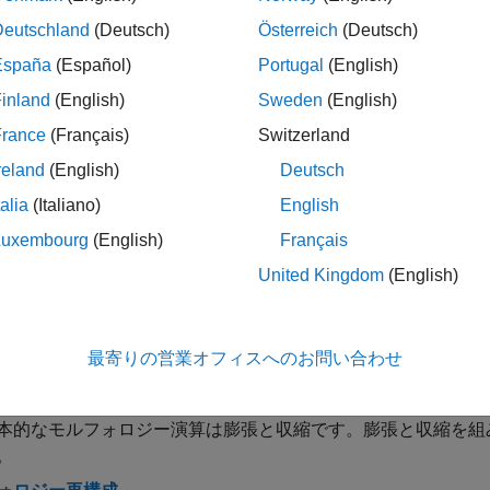
モルフォロジー再構成の実行
Deutschland
(Deutsch)
Österreich
(Deutsch)
España
(Español)
Portugal
(English)
構造化要素と連結性配列の作成
inland
(English)
Sweden
(English)
France
(Français)
Switzerland
ルックアップ テーブルの作成と使用
reland
(English)
Deutsch
talia
(Italiano)
English
バイナリ イメージのパック
Luxembourg
(English)
Français
United Kingdom
(English)
ック
最寄りの営業オフィスへのお問い合わせ
フォロジーの要素
ォロジー演算のタイプ
本的なモルフォロジー演算は膨張と収縮です。膨張と収縮を組
。