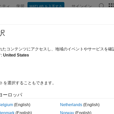
ニティ
学習
サインイン
MATLAB を入手する
ンテーション
例
関数
アプリ
ビデオ
MATLAB Ans
ルフォロジー演算
択
収縮、復元、その他のモルフォロジー演算の実行
されたコンテンツにアクセスし、地域のイベントやサービスを
フォロジー" とは、イメージを処理する過程で形状ベースのイ
:
United States
イメージ内の各ピクセルは近傍の他のピクセルの値に基づいて
力イメージの特定の形状に敏感なモルフォロジー演算を作成で
イトを選択することもできます。
展開する
ヨーロッパ
モルフォロジー演算の実行
Belgium
(English)
Netherlands
(English)
Denmark
(English)
Norway
(English)