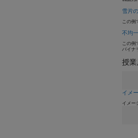
雪片
この例
不均
この例
バイナ
授業
イメ
イメー