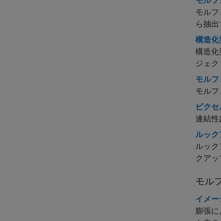
モルフ
モルフ
ら抽出
構造化
構造化
ジェク
モルフ
モルフ
ピクセ
連結性
ルック
ルック
クアッ
モル
イメー
膨張に