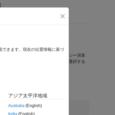
wers
確認できます。現在の位置情報に基づ
メージ処理操作の総称です。モルフォロジー演算
調整されます。近傍のサイズと形状を選択する
きます。
アジア太平洋地域
Australia
(English)
India
(English)