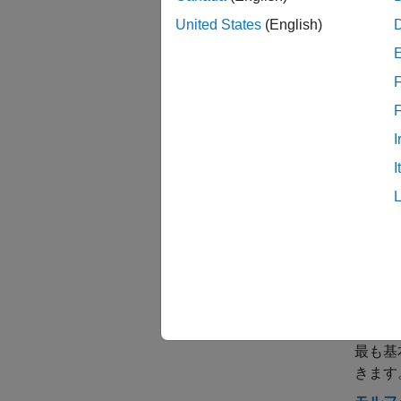
United States
(English)
F
I
I
トピ
モル
モルフ
最も基
きます