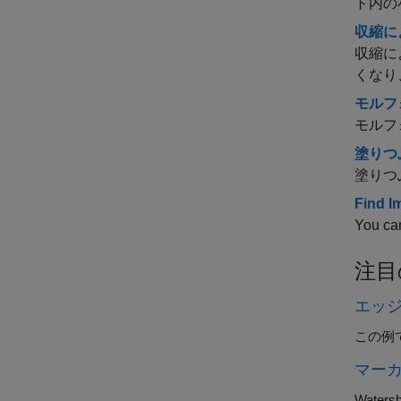
ト内の
収縮に
収縮に
くなり
モルフ
モルフ
塗りつ
塗りつ
Find I
You ca
注目
エッ
この例
マーカ
Wat