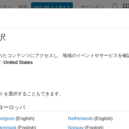
ニティ
学習
サインイン
MATLAB を入手する
ンテーション
例
関数
アプリ
ビデオ
MATLAB Ans
作制御
択
 ヒント、座標軸ツール バーのボタン、その他の操作をカスタ
されたコンテンツにアクセスし、地域のイベントやサービスを
トの操作をカスタマイズできます。たとえば、座標軸ツール 
:
United States
カスタマイズできます。カスタム データ ヒントを追加したり
もできます。
イトを選択することもできます。
展開する
ヨーロッパ
データ ヒントとツール バー ボタン
Belgium
(English)
Netherlands
(English)
Denmark
(English)
Norway
(English)