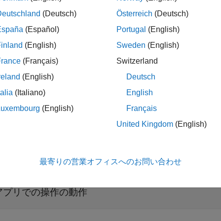
組み込み操作
Deutschland
(Deutsch)
Österreich
(Deutsch)
España
(Español)
Portugal
(English)
操作モード
inland
(English)
Sweden
(English)
France
(Français)
Switzerland
プロパティとデータのリンク
reland
(English)
Deutsch
talia
(Italiano)
English
Luxembourg
(English)
Français
パティ
United Kingdom
(English)
展開する
データ ヒントとツール バー ボタン
最寄りの営業オフィスへのお問い合わせ
アプリでの操作の動作