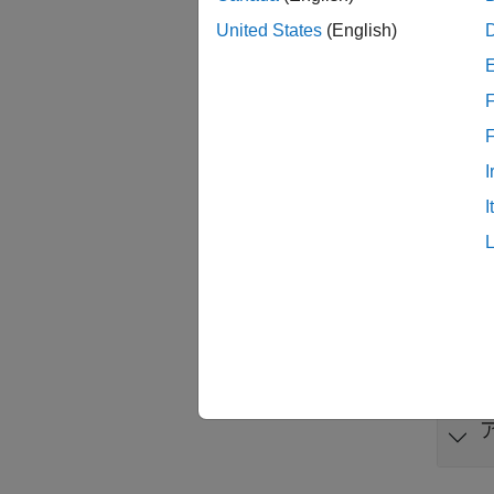
United States
(English)
F
I
I
プロ
すべて