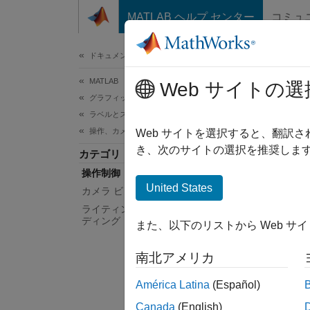
コンテンツへスキップ
MATLAB ヘルプ センター
コミュ
ドキュメ
ドキュメンテーションのホーム
MATLAB
操
Web サイトの選
グラフィックス
ラベルとスタイル
操作、カメラ ビュー、およびライティング
データ
Web サイトを選択すると、翻訳
チャー
き、次のサイトの選択を推奨します
カテゴリ
操作を
操作制御
ること
United States
カメラ ビュー
ライティング、透明度、およびシェー
関数
ディング
また、以下のリストから Web サ
すべて
南北アメリカ
América Latina
(Español)
Canada
(English)