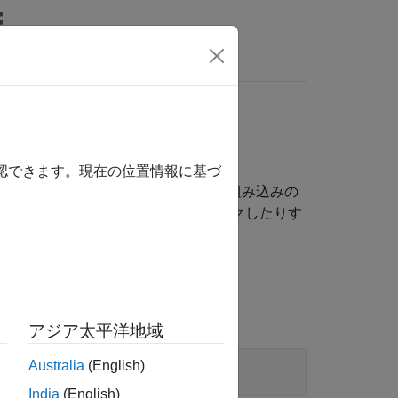
wers
マイズする
確認できます。現在の位置情報に基づ
バーのボタンや、パンやズームなどの組み込みの
、複数のチャートのプロパティをリンクしたりす
アジア太平洋地域
Australia
(English)
India
(English)