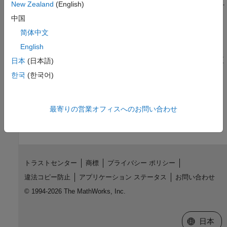
New Zealand
(English)
この例では、イメージ、パッチおよび表面の透明度を変更する方
法を示します。
中国
简体中文
alphamap の変更
English
すべての図には関連付けられている alphamap (0 から 1 の範囲
の値からなるベクトル) があります｡alphamap は表示または変更
日本
(日本語)
できます。
한국
(한국어)
この情報は役に立ちましたか？
最寄りの営業オフィスへのお問い合わせ
トラストセンター
商標
プライバシー ポリシー
違法コピー防止
アプリケーション ステータス
お問い合わせ
© 1994-2026 The MathWorks, Inc.
Web サイ
日本