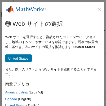
コンテンツへスキップ
MATLAB ヘルプ センター
オフキャンバス ナビゲーション メ
メインコンテンツ
Web サイトの選択
ドキュメンテーションのホーム
ライティング、透明度、およびシェ
MATLAB
ーディング
Web サイトを選択すると、翻訳されたコンテンツにアクセス
グラフィックス
し、地域のイベントやサービスを確認できます。現在の位置情
ラベルとスタイル
報に基づき、次のサイトの選択を推奨します:
United States
光源、カラー シェーディング、およびオブジェクトの透明度
操作、カメラ ビュー、およびライティング
ライティングの追加、透明度の設定、およびカラー シェーディン
カテゴリ
United States
グの指定を行って、グラフィックス オブジェクトの外観を変更し
ます。
操作制御
また、以下のリストから Web サイトを選択することもできま
カメラ ビュー
関数
す。
ライティング、透明度、およびシェーディ
ング
すべて展開する
南北アメリカ
América Latina
(Español)
ライティングおよびシェーディング
Canada
(English)
United States
(English)