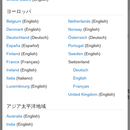
透明度
ヨーロッパ
トピック
Belgium
(English)
Netherlands
(English)
Denmark
(English)
Norway
(English)
ライティングの概要
光源を配置したり、ライトを反射するオブジェクトの特性を調整
Deutschland
(Deutsch)
Österreich
(Deutsch)
できます。
España
(Español)
Portugal
(English)
Finland
(English)
Sweden
(English)
グラフィックス オブジェクトの反射率特性
patch オブジェクトおよび surface オブジェクトの反射率特性を
France
(Français)
Switzerland
変更することができます。これにより、ライトが照らされたとき
Ireland
(English)
Deutsch
に見え方が変わります。
Italia
(Italiano)
English
グラフィックス オブジェクトへの透明度の追加
Luxembourg
(English)
Français
グラフィックス オブジェクトの透明度は、そのオブジェクトが透
United Kingdom
(English)
けて見える度合いを決めます。グラフィックス オブジェクトに透
明度を追加してチャートの見た目をカスタマイズしたり､通常で
アジア太平洋地域
は隠されているオブジェクトの詳細を見えるようにしたりできま
す｡
Australia
(English)
India
(English)
イメージ、パッチまたは表面の透明度の変更