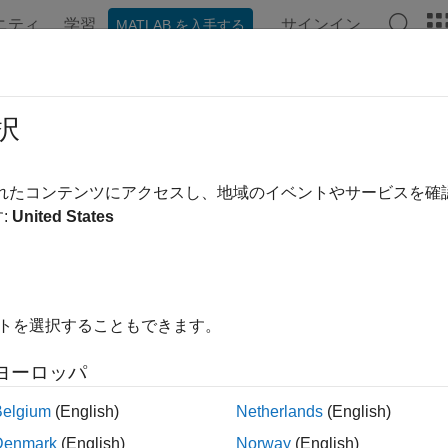
ニティ
学習
サインイン
MATLAB を入手する
ンテーション
例
関数
アプリ
Videos
Answers
graphicAxesInteractionOptions Prop
択
hic axes interaction behavior
されたコンテンツにアクセスし、地域のイベントやサービスを
R2024a
:
United States
all in page
properties control the behavior of
phicAxesInteractionOptions
y values, you can customize the behavior of all associated geogr
nd set properties.
イトを選択することもできます。
ヨーロッパ
igure;

geoaxes(f);

nteractionOptions.ZoomSupported = "off";
Belgium
(English)
Netherlands
(English)
Denmark
(English)
Norway
(English)