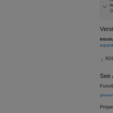
r
[
Vers
Introd
expand 
R2
See 
Funct
geoaxe
Prope