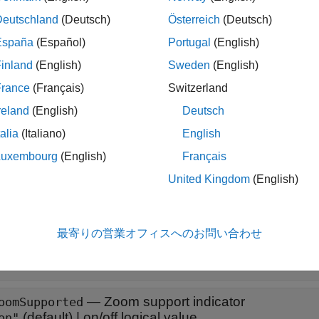
ions set by the
object appl
GeographicAxesInteractionOptions
Deutschland
(Deutsch)
Österreich
(Deutsch)
España
(Español)
Portugal
(English)
e built-in interactions specified by the
property of
Interactions
inland
(English)
Sweden
(English)
teractions enabled using the geographic axes toolbar
France
(Français)
Switzerland
reland
(English)
Deutsch
R2025a: The properties listed here are valid only for geographic
talia
(Italiano)
English
n.
Luxembourg
(English)
Français
orted Interactions
United Kingdom
(English)
all
最寄りの営業オフィスへのお問い合わせ
—
Pan support indicator
anSupported
(default) |
on/off logical value
on"
—
Zoom support indicator
oomSupported
(default) |
on/off logical value
on"