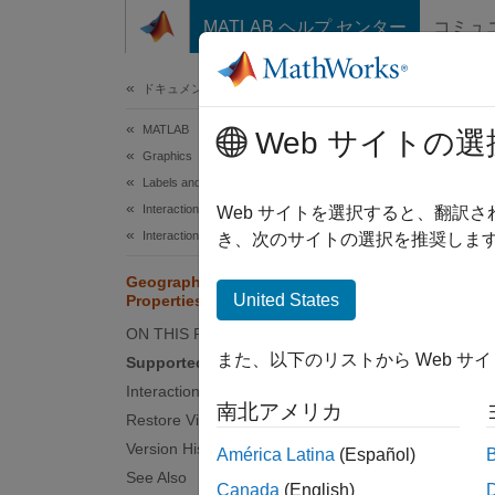
コンテンツへスキップ
MATLAB ヘルプ センター
コミュ
ドキュメ
ドキュメンテーションのホーム
MATLAB
Geo
Web サイトの選
Graphics
Labels and Styling
Interactions, Camera Views, and Lighting
Geograp
Web サイトを選択すると、翻訳
Interaction Control
Since 
き、次のサイトの選択を推奨します
expand 
GeographicAxesInteractionOptions
Geogra
United States
Properties
propert
ON THIS PAGE
query a
また、以下のリストから Web サ
Supported Interactions
Interaction Display
南北アメリカ
f = f
Restore View
gx = 
Version History
gx.I
América Latina
(Español)
See Also
Canada
(English)