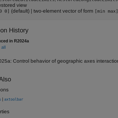
estored view
(default) |
two-element vector of form
0 0]
[min max
ion History
uced in R2024a
all
025a:
Control behavior of geographic axes interaction
Also
ions
|
s
axtoolbar
rties