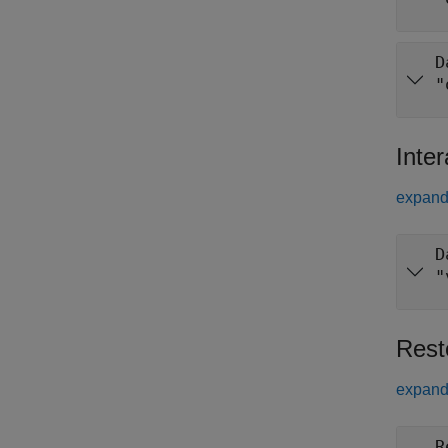
D
"
Inter
expand 
D
"
Rest
expand 
R