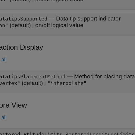
—
Data tip support indicator
atatipsSupported
(default) |
on/off logical value
on"
action Display
all
—
Method for placing data
atatipsPlacementMethod
(default) |
vertex"
"interpolate"
ore View
all
,
estoredLatitudeLimits
RestoredLongitudeLimits