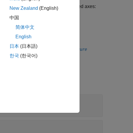
y to these interactions on the associated axes:
New Zealand
(English)
中国
 the geographic axes
简体中文
English
日本
(日本語)
 axes in figures created with the
uifigure
한국
(한국어)