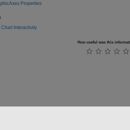
phicAxes Properties
s
 Chart Interactivity
How useful was this informa