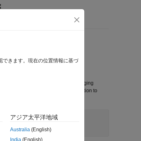
erties
確認できます。現在の位置情報に基づ
 geographic axes interactions. By changing
aphic axes interactions. Use dot notation to
アジア太平洋地域
Australia
(English)
India
(English)