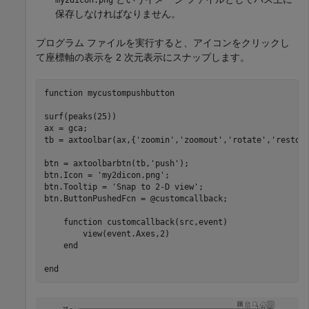
my2dicon.png
保存しなければなりません。
プログラム ファイルを実行すると、アイコンをクリックし
て座標軸の表示を 2 次元表示にスナップします。
function
 mycustompushbutton

surf(peaks(25))

ax = gca;

tb = axtoolbar(ax,{
'zoomin'
,
'zoomout'
,
'rotate'
,
'restor
btn = axtoolbarbtn(tb,
'push'
);

btn.Icon = 
'my2dicon.png'
;

btn.Tooltip = 
'Snap to 2-D view'
;

btn.ButtonPushedFcn = @customcallback;

function
 customcallback(src,event)

        view(event.Axes,2)

end
end