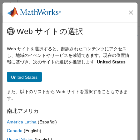
コンテンツへスキップ
MATLAB ヘルプ センター
オフキャンバス ナビゲーション メ
メインコンテンツ
Web サイトの選択
ドキュメンテーションのホーム
このページの内容は最新ではありません。最新版の英語を参照す
るには、ここをクリックします。
MATLAB
Web サイトを選択すると、翻訳されたコンテンツにアクセス
グラフィックス
し、地域のイベントやサービスを確認できます。現在の位置情
axtoolbarbtn
ラベルとスタイル
報に基づき、次のサイトの選択を推奨します:
United States
操作、カメラ ビュー、およびライティング
座標軸ツール バーにボタンを追加
操作制御
United States
axtoolbarbtn
ページ内をすべて折りたたむ
また、以下のリストから Web サイトを選択することもできま
構文
項目一覧
す。
構文
btn = axtoolbarbtn(tb)
南北アメリカ
説明
btn = axtoolbarbtn(tb,style)
例
btn = axtoolbarbtn(tb,style,Name,Value)
América Latina
(Español)
説明
入力引数
Canada
(English)
名前と値の引数
は、
で指定された座標軸ツール バー
= axtoolbarbtn(
)
tb
btn
tb
United States
(English)