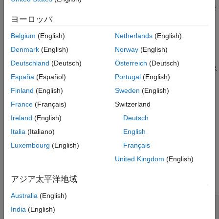
バージョン履歴
にプッシュ ボタンを追加し、
オブジェクトを
ToolbarPushButton
参考
返します。
ヨーロッパ
Belgium
(English)
Netherlands
(English)
は、
で指定されたツール バー
= axtoolbarbtn(
,
)
tb
btn
tb
style
にプッシュ ボタンまたは状態ボタンを追加し、そのボタン オブ
Denmark
(English)
Norway
(English)
ジェクトを返します。プッシュ ボタンの場合は、スタイルを
Deutschland
(Deutsch)
Österreich
(Deutsch)
に設定します。2 つの状態をとる状態ボタンの場合は、ス
'push'
España
(Español)
Portugal
(English)
タイルを
に設定します。
'state'
Finland
(English)
Sweden
(English)
例
France
(Français)
Switzerland
Ireland
(English)
Deutsch
は、1 つ以上の名前
= axtoolbarbtn(
,
,
)
btn
tb
style
Name,Value
と値のペアの引数を使用して、ボタンのプロパティを指定しま
Italia
(Italiano)
English
す。
Luxembourg
(English)
Français
United Kingdom
(English)
例
アジア太平洋地域
すべて折りたたむ
Australia
(English)
ツール バーに状態ボタンを追加
India
(English)