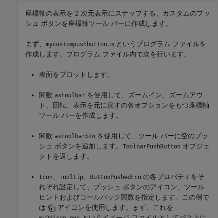
座標軸の表示を 2 次元表示にスナップする、カスタムのプッ
シュ ボタンを座標軸ツール バーに作成します。
まず、
というプログラム ファイルを
mycustompushbutton.m
作成します。プログラム ファイル内で次を行います。
表面をプロットします。
関数
を使用して、ズームイン、ズームアウ
axtoolbar
ト、回転、表示を元に戻すの各オプションをもつ座標軸
ツール バーを作成します。
関数
を使用して、ツール バーに空のプッ
axtoolbarbtn
シュ ボタンを追加します。
オブジェ
ToolbarPushButton
クトを返します。
、
、
の各プロパティをそ
Icon
Tooltip
ButtonPushedFcn
れぞれ設定して、プッシュ ボタンのアイコン、ツール
ヒントおよびコールバック関数を指定します。この例で
は
アイコンを使用します。まず、これを
というイメージ ファイルとしてパス上に