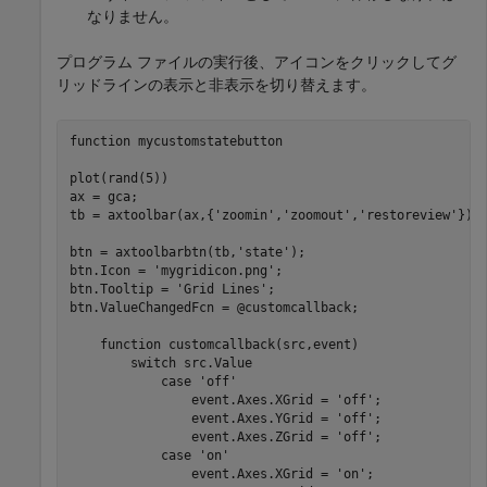
なりません。
プログラム ファイルの実行後、アイコンをクリックしてグ
リッドラインの表示と非表示を切り替えます。
function
 mycustomstatebutton

plot(rand(5))

ax = gca;

tb = axtoolbar(ax,{
'zoomin'
,
'zoomout'
,
'restoreview'
});

btn = axtoolbarbtn(tb,
'state'
);

btn.Icon = 
'mygridicon.png'
;

btn.Tooltip = 
'Grid Lines'
;

btn.ValueChangedFcn = @customcallback;

function
 customcallback(src,event)

switch
 src.Value

case
'off'
                event.Axes.XGrid = 
'off'
;

                event.Axes.YGrid = 
'off'
;

                event.Axes.ZGrid = 
'off'
;

case
'on'
                event.Axes.XGrid = 
'on'
;
