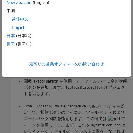
New Zealand
(English)
座標軸のグリッド ラインの表示と非表示を切り替えるカス
中国
タムの状態ボタンを座標軸ツール バーに追加します。
简体中文
まず、
というプログラム ファイルを
mycustomstatebutton.m
English
作成します。プログラム ファイル内で次を行います。
日本
(日本語)
乱数データをプロットします。
한국
(한국어)
関数
を使用して、ズームイン、ズームアウ
axtoolbar
ト、表示の復元の各オプションをもつ座標軸ツール バ
最寄りの営業オフィスへのお問い合わせ
ーを作成します。
関数
を使用して、ツール バーに空の状態
axtoolbarbtn
ボタンを追加します。
オブジェク
ToolbarStateButton
トを返します。
、
、
の各プロパティを設
Icon
Tooltip
ValueChangedFcn
定して、状態ボタンのアイコン、ツール ヒントおよび
コールバック関数を指定します。この例では
ア
イコンを使用します。まず、これを
と
mygridicon.png
いうイメージ ファイルとしてパス上に保存しなければ