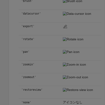
'brush'
'datacursor'
'export'
'rotate'
'pan'
'zoomin'
'zoomout'
'restoreview'
アイコンなし
'none'