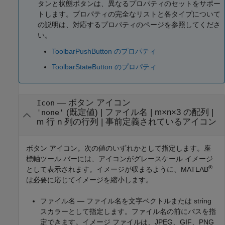
タンと状態ボタンは、異なるプロパティのセットをサポー
トします。プロパティの完全なリストと各タイプについて
の説明は、対応するプロパティのページを参照してくださ
い。
ToolbarPushButton のプロパティ
ToolbarStateButton のプロパティ
—
ボタン アイコン
Icon
(既定値) |
ファイル名
|
m×n×3 の配列
|
'none'
m 行 n 列の行列
|
事前定義されているアイコン
ボタン アイコン。次の値のいずれかとして指定します。座
標軸ツール バーには、アイコンがグレースケール イメージ
®
として表示されます。イメージが収まるように、MATLAB
は必要に応じてイメージを縮小します。
ファイル名 — ファイル名を文字ベクトルまたは string
スカラーとして指定します。ファイル名の前にパスを指
定できます。イメージ ファイルは、JPEG、GIF、PNG