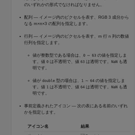
のいずれかの形式でなければなりません。
配列 — イメージ内のピクセルを表す、RGB 3 成分から
なる m×n×3 の配列を指定します。
行列 — イメージ内のピクセルを表す、m 行 n 列の数値
行列を指定します。
値が整数型である場合は、
～
の値を指定しま
0
63
す。値
は不透明で、値
は透明です。
も透
0
63
NaN
明です。
値が
型の場合は、
～
の値を指定しま
double
1
64
す。値
は不透明で、値
は透明です。
も透
1
64
NaN
明です。
事前定義されたアイコン — 次の表にある名前のいずれ
かを指定します。
アイコン名
結果