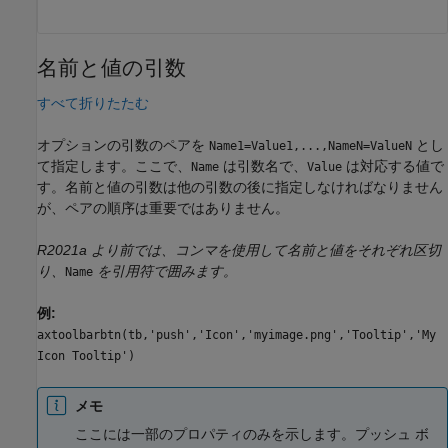
名前と値の引数
すべて折りたたむ
オプションの引数のペアを
とし
Name1=Value1,...,NameN=ValueN
て指定します。ここで、
は引数名で、
は対応する値で
Name
Value
す。名前と値の引数は他の引数の後に指定しなければなりません
が、ペアの順序は重要ではありません。
R2021a より前では、コンマを使用して名前と値をそれぞれ区切
り、
を引用符で囲みます。
Name
例:
axtoolbarbtn(tb,'push','Icon','myimage.png','Tooltip','My
Icon Tooltip')
メモ
ここには一部のプロパティのみを示します。プッシュ ボ