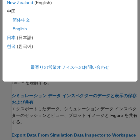
New Zealand
(English)
降)
中国
Reference
mldatx.io.Signal
to signal in
简体中文
MLDATX file
English
(R2026a 以
降)
日本
(日本語)
한국
(한국어)
トピック
Microsoft Excel のインポート、エクスポート、ログ形式
最寄りの営業オフィスへのお問い合わせ
シミュレーション データ インスペクターで使用される
®
®
®
Microsoft
Excel
ファイル形式、
Record
ブロック、
Simulink
Test™
を理解する。
シミュレーション データ インスペクターのデータと表示の保存
および共有
エクスポートしたデータ、シミュレーション データ インスペク
ターのセッションとビュー、プロット イメージと Figure を共有
する。
Export Data From Simulation Data Inspector to Workspace