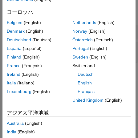
関数
ヨーロッパ
すべて展開する
Belgium
(English)
Netherlands
(English)
シミュレーション結果と解析結果の保存
Denmark
(English)
Norway
(English)
Deutschland
(Deutsch)
Österreich
(Deutsch)
参照された MLDATX ファイルのデータへのアク
España
(Español)
Portugal
(English)
セス
Finland
(English)
Sweden
(English)
France
(Français)
Switzerland
オブジェクト
Ireland
(English)
Deutsch
Italia
(Italiano)
English
Datastore
matlab.io.datastore.MLDATXSignalDatastore
for data
Luxembourg
(English)
Français
saved in
United Kingdom
(English)
MLDATX file
(R2026a 以
降)
アジア太平洋地域
Reference
mldatx.io.File
Australia
(English)
to runs in
India
(English)
MLDATX file
(R2026a 以