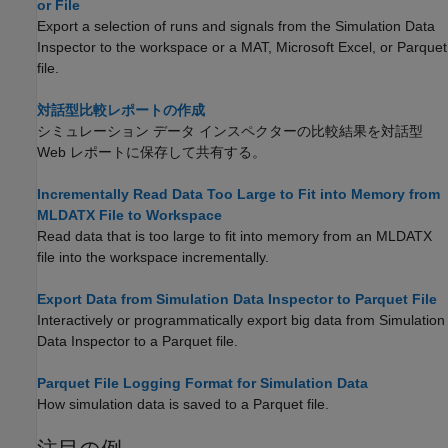
or File
Export a selection of runs and signals from the Simulation Data
Inspector to the workspace or a MAT, Microsoft Excel, or Parquet
file.
対話型比較レポートの作成
シミュレーション データ インスペクターの比較結果を対話型
Web レポートに保存して共有する。
Incrementally Read Data Too Large to Fit into Memory from
MLDATX File to Workspace
Read data that is too large to fit into memory from an MLDATX
file into the workspace incrementally.
Export Data from Simulation Data Inspector to Parquet File
Interactively or programmatically export big data from Simulation
Data Inspector to a Parquet file.
Parquet File Logging Format for Simulation Data
How simulation data is saved to a Parquet file.