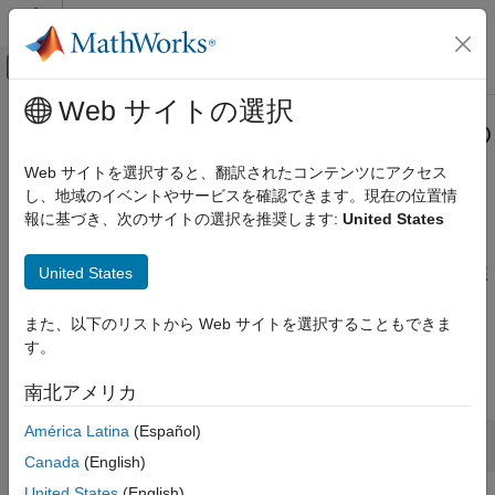
コンテンツへスキップ
MATLAB ヘルプ センター
オフキャンバス ナビゲーション メ
メインコンテンツ
Web サイトの選択
ドキュメンテーションのホーム
シミュレーション結果と解析結果の
Simulink
保存
Web サイトを選択すると、翻訳されたコンテンツにアクセス
シミュレーション
し、地域のイベントやサービスを確認できます。現在の位置情
シミュレーション結果の表示と解析
報に基づき、次のサイトの選択を推奨します:
United States
1 つ以上のファイル形式におけるログ記録されたシミュレーショ
カテゴリ
ン データと解析結果の保存および共有
United States
ログ記録されたシミュレーション データと解析結果を (後で参照
対話型のダッシュボードを使用したシミュ
レーションの制御
したり、同僚と共有したりするために) 保存します。
シミュレーション中のデータの表示
また、以下のリストから Web サイトを選択することもできま
ツール
シミュレーションを制御するためのアプリ
す。
の作成
すべて展開する
シミュレーション結果の解析
南北アメリカ
シミュレーション結果と解析結果の保存
América Latina
(Español)
シミュレーション データ インスペクター
Canada
(English)
United States
(English)