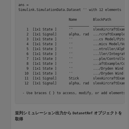
ans = 

Simulink.SimulationData.Dataset '' with 12 elements

                         Name        BlockPath         
                         __________  __________________
    1  [1x1 State ]      ''          slexAircraftExampl
    2  [1x1 Signal]      alpha, rad  ...rcraftExample/A
    3  [1x1 State ]      ''          ...cs Model/Pitch 
    4  [1x1 State ]      ''          ...mics Model/Vert
    5  [1x1 State ]      ''          ...ntroller/Alpha-
    6  [1x1 State ]      ''          ...ller/Integrator
    7  [1x1 State ]      ''          ...ple/Controller/
    8  [1x1 State ]      ''          ...aftExample/Cont
    9  [1x1 State ]      ''          .../Dryden Wind Gu
   10  [1x1 State ]      ''          .../Dryden Wind Gu
   11  [1x1 Signal]      Stick       slexAircraftExampl
   12  [1x1 Signal]      alpha, rad  slexAircraftExampl
  - Use braces { } to access, modify, or add elements u
並列シミュレーション出力から
オブジェクトを
DatasetRef
取得