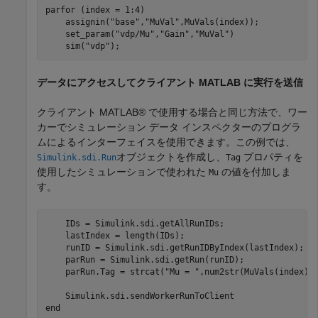
parfor
 (index = 1:4)

    assignin(
"base"
,
"MuVal"
,MuVals(index));

    set_param(
"vdp/Mu"
,
"Gain"
,
"MuVal"
)

    sim(
"vdp"
);
データにアクセスしてクライアント MATLAB に実行を送信
クライアント MATLAB® で使用する場合と同じ方法で、ワー
カーでシミュレーション データ インスペクターのプログラ
ムによるインターフェイスを使用できます。この例では、
オブジェクトを作成し、
プロパティを
Simulink.sdi.Run
Tag
使用したシミュレーションで使われた
の値を付加しま
Mu
す。
    IDs = Simulink.sdi.getAllRunIDs;

    lastIndex = length(IDs);

    runID = Simulink.sdi.getRunIDByIndex(lastIndex);

    parRun = Simulink.sdi.getRun(runID);

    parRun.Tag = strcat(
"Mu = "
,num2str(MuVals(index)))
end