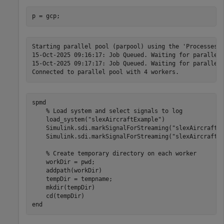
p = gcp;
Starting parallel pool (parpool) using the 'Processes' 
15-Oct-2025 09:16:17: Job Queued. Waiting for parallel 
15-Oct-2025 09:17:17: Job Queued. Waiting for parallel 
spmd
% Load system and select signals to log
    load_system(
"slexAircraftExample"
)

    Simulink.sdi.markSignalForStreaming(
"slexAircraftE
    Simulink.sdi.markSignalForStreaming(
"slexAircraftE
% Create temporary directory on each worker
    workDir = pwd;

    addpath(workDir)

    tempDir = tempname;

    mkdir(tempDir)

end