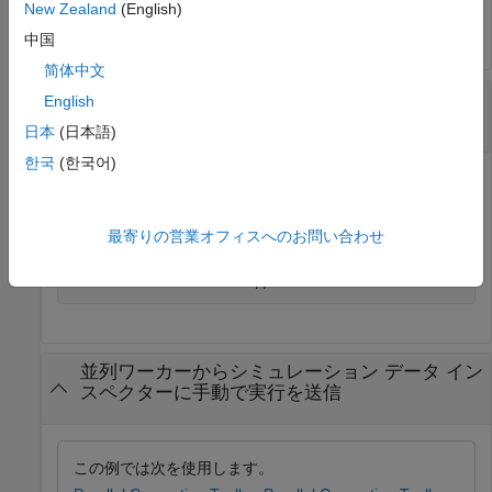
New Zealand
(English)
Simulink.sdi.enablePCTSupport(
"all"
)
中国
简体中文
並列ワーカーからの自動データ インポートの無
English
効化
日本
(日本語)
한국
(한국어)
Parallel Computing Toolbox™ ワーカーからの出力がシミュ
レーション データ インスペクターに自動的にインポートさ
れるのを防ぐには、手動サポート モードを指定します。
最寄りの営業オフィスへのお問い合わせ
Simulink.sdi.enablePCTSupport(
"manual"
)
並列ワーカーからシミュレーション データ イン
スペクターに手動で実行を送信
この例では次を使用します。