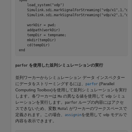
    load_system(
"vdp"
)

    Simulink.sdi.markSignalForStreaming(
"vdp/x1"
,1,
"on
    Simulink.sdi.markSignalForStreaming(
"vdp/x2"
,1,
"on
    workDir = pwd;

    addpath(workDir)

    tempDir = tempname;

    mkdir(tempDir)

end
を使用した並列シミュレーションの実行
parfor
並列ワーカーからシミュレーション データ インスペクター
にデータをストリーミングするには、
(Parallel
parfor
Computing Toolbox)
を使用して並列シミュレーションを実行
します。各ワーカーは
の異なる値を使用して
シミュ
Mu
vdp
レーションを実行します。
ループの内容にはアクセ
parfor
スできないため、変数
がワーカーのワークスペースで
MuVal
定義されます。この場合、
を使用して
モデルで
assignin
vdp
内容を表示できます。