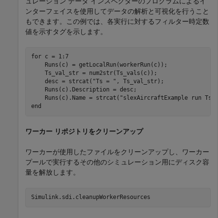
ュレーション データ インスペクターのプログラムによるイ
ンターフェイスを使用してデータの解析と可視化を行うこと
もできます。この例では、各実行に対するフィルター時定数
値を示すタグを示します。
for
 c = 1:7

    Runs(c) = getLocalRun(workerRun(c));

    Ts_val_str = num2str(Ts_vals(c));

    desc = strcat(
"Ts = "
, Ts_val_str);

    Runs(c).Description = desc;

    Runs(c).Name = strcat(
"slexAircraftExample run Ts=
end
ワーカー リポジトリをクリーンアップ
ワーカーが使用したファイルをクリーンアップし、ワーカー
プールで実行するその他のシミュレーション用にディスク容
量を解放します。
Simulink.sdi.cleanupWorkerResources