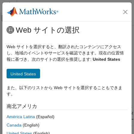
コンテンツへスキップ
MATLAB ヘルプ センター
オフキャンバス ナビゲーション メ
メインコンテンツ
Web サイトの選択
ドキュメンテーションのホーム
Simulink.sdi.enablePCTSupport
Simulink
Web サイトを選択すると、翻訳されたコンテンツにアクセス
シミュレーション
並列シミュレーションからシミュレーション データ インスペク
し、地域のイベントやサービスを確認できます。現在の位置情
シミュレーション結果の表示と解析
ターにデータをインポートするタイミングを制御
報に基づき、次のサイトの選択を推奨します:
United States
シミュレーション結果の解析
ページ内をすべて折りたたむ
United States
Simulink.sdi.enablePCTSupport
構文
項目一覧
また、以下のリストから Web サイトを選択することもできま
Simulink.sdi.enablePCTSupport(mode)
構文
す。
説明
説明
南北アメリカ
例
は、
によって指定さ
Simulink.sdi.enablePCTSupport(
)
mode
mode
れたモードに従って、並列ワーカーからシミュレーション データ
入力引数
América Latina
(Español)
インスペクターへのデータ インポートを設定します。シミュレー
代替機能
Canada
(English)
ション データ インスペクターは、ローカル ワーカーのデータの
バージョン履歴
み、またはローカル ワーカーとリモート ワーカーのデータをイ
United States
(English)