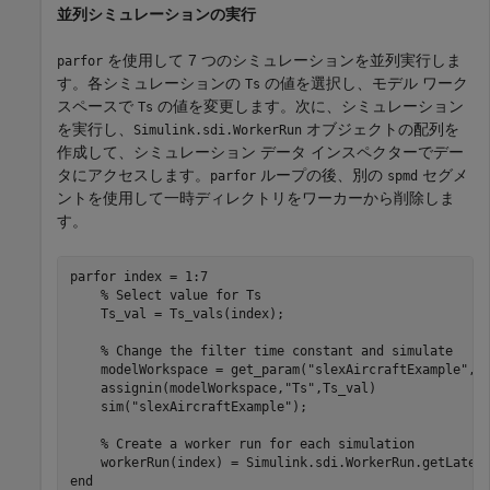
並列シミュレーションの実行
を使用して 7 つのシミュレーションを並列実行しま
parfor
す。各シミュレーションの
の値を選択し、モデル ワーク
Ts
スペースで
の値を変更します。次に、シミュレーション
Ts
を実行し、
オブジェクトの配列を
Simulink.sdi.WorkerRun
作成して、シミュレーション データ インスペクターでデー
タにアクセスします。
ループの後、別の
セグメ
parfor
spmd
ントを使用して一時ディレクトリをワーカーから削除しま
す。
parfor
 index = 1:7

% Select value for Ts
    Ts_val = Ts_vals(index);

% Change the filter time constant and simulate
    modelWorkspace = get_param(
"slexAircraftExample"
,
"
    assignin(modelWorkspace,
"Ts"
,Ts_val)

    sim(
"slexAircraftExample"
);

% Create a worker run for each simulation
end