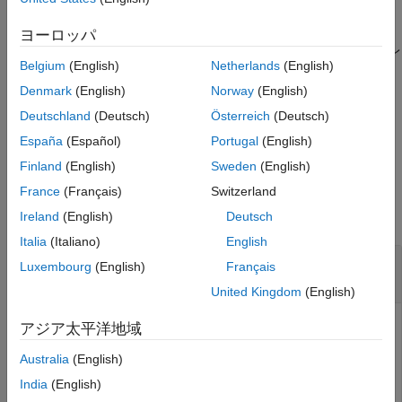
参考
ンポートするように設定できます。モードを手動に設定すること
もできます。これにより、関数
ヨーロッパ
を使用して実行をシミュレ
Simulink.sdi.sendWorkerRunToClient
Belgium
(English)
Netherlands
(English)
ーション データ インスペクターに手動でインポートできます。
既定では、シミュレーション データ インスペクターは手動イン
Denmark
(English)
Norway
(English)
ポート モードに設定されています。
Deutschland
(Deutsch)
Österreich
(Deutsch)
España
(Español)
Portugal
(English)
例
Finland
(English)
Sweden
(English)
例
France
(Français)
Switzerland
すべて折りたたむ
Ireland
(English)
Deutsch
Italia
(Italiano)
English
すべての並列ワーカーに対して自動データ イン
Luxembourg
(English)
Français
ポートを有効化
United Kingdom
(English)
ローカル ワーカーとリモート ワーカーの両方から出力を自
アジア太平洋地域
動的にインポートするようにシミュレーション データ イン
Australia
(English)
スペクターの並列ワーカー サポートを設定します。
India
(English)