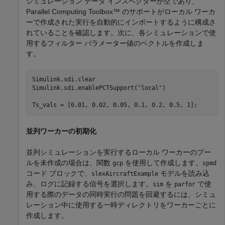
シミュレーション データ インスペクターが空であり、
Parallel Computing Toolbox™ のサポートがローカル ワーカ
ーで作成された実行を自動的にインポートするように構成さ
れていることを確認します。次に、各シミュレーションで使
用するフィルター パラメーター値のベクトルを作成しま
す。
Simulink.sdi.clear

Simulink.sdi.enablePCTSupport(
"local"
)

Ts_vals = [0.01, 0.02, 0.05, 0.1, 0.2, 0.5, 1]; 
並列ワーカーの初期化
並列シミュレーションを実行するローカル ワーカーのプー
ルを未作成の場合は、関数
を使用して作成します。
gcp
spmd
コード ブロックで、
モデルを読み込
slexAircraftExample
み、ログに記録する信号を選択します。
を
で使
sim
parfor
用する際のデータの同時実行の問題を回避するには、シミュ
レーション中に使用する一時ディレクトリをワーカーごとに
作成します。