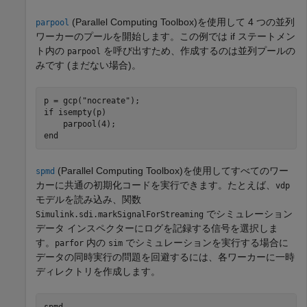
(Parallel Computing Toolbox)
を使用して 4 つの並列
parpool
ワーカーのプールを開始します。この例では if ステートメン
ト内の
を呼び出すため、作成するのは並列プールの
parpool
みです (まだない場合)。
p = gcp(
"nocreate"
if
 isempty(p)

end
(Parallel Computing Toolbox)
を使用してすべてのワー
spmd
カーに共通の初期化コードを実行できます。たとえば、
vdp
モデルを読み込み、関数
でシミュレーション
Simulink.sdi.markSignalForStreaming
データ インスペクターにログを記録する信号を選択しま
す。
内の
でシミュレーションを実行する場合に
parfor
sim
データの同時実行の問題を回避するには、各ワーカーに一時
ディレクトリを作成します。
spmd