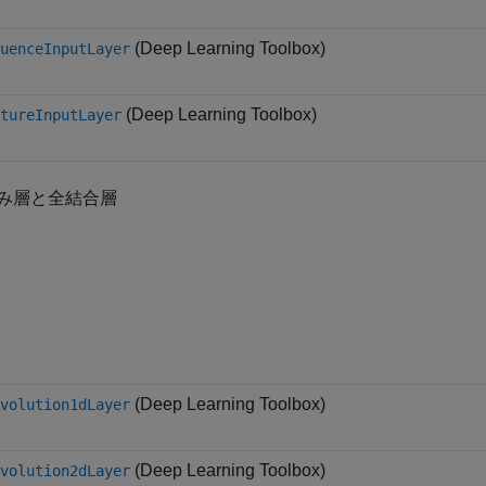
(Deep Learning Toolbox)
uenceInputLayer
(Deep Learning Toolbox)
tureInputLayer
み層と全結合層
(Deep Learning Toolbox)
volution1dLayer
(Deep Learning Toolbox)
volution2dLayer