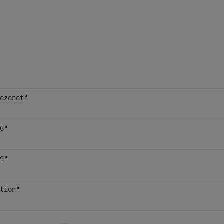
ezenet"
6"
9"
tion"