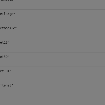
etlarge"
etmobile"
et18"
et50"
et101"
flenet"