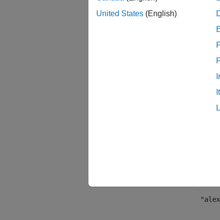
United States
(English)
net 
F
ネット
して確
I
I
resu
image
"alex