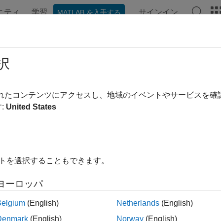
ニティ
学習
サインイン
MATLAB を入手する
ンテーション
例
関数
ブロック
アプリ
ビデオ
ード生成でサポートされているネッ
択
®
AB
Coder™
では、
(Deep Learning Toolbox)
ネット
dlnetwork
されたコンテンツにアクセスし、地域のイベントやサービスを
(DAG) ネットワークのコード生成がサポートされています。
:
United States
ラスを使用する任意の学習済みのニューラル ネットワークの
ートされている事前学習済みネットワーク
事前学習済みネットワークは Deep Learning Toolbo
イトを選択することもできます。
(Deep Learning Toolbox)
関数を使用して、
retrainedNetwork
x)
オブジェクトとしてこれらの事前学習済みニューラル ネッ
ヨーロッパ
関数の名前と値の引数
を
imagePretrainedNetwork
Weights
"no
Belgium
(English)
Netherlands
(English)
してください。たとえば、次のコードを使用して、事前学習済みの 
す。
Denmark
(English)
Norway
(English)