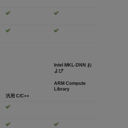
Intel MKL-DNN お
よび
ARM Compute
Library
汎用 C/C++