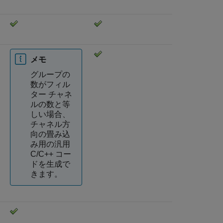
メモ
グループの
数がフィル
ター チャネ
ルの数と等
しい場合、
チャネル方
向の畳み込
み用の汎用
C/C++ コー
ドを生成で
きます。