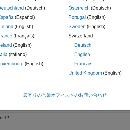
Deutschland
(Deutsch)
Österreich
(Deutsch)
= imagePretrainedNetwork(
"googlenet"
)
España
(Español)
Portugal
(English)
inland
(English)
Sweden
(English)
ワークが特定の深層学習ライブラリのコード生成と互換性があ
France
(Français)
Switzerland
認できます。以下に例を示します。
reland
(English)
Deutsch
talia
(Italiano)
English
lt = analyzeNetworkForCodegen(imagePretrainedNetwork(
"go
Luxembourg
(English)
Français
United Kingdom
(English)
最寄りの営業オフィスへのお問い合わせ
のモデル名引数
PretrainedNetwork
net"