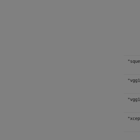
"sque
"vgg1
"vgg1
"xcep