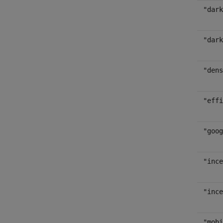
"dark
"dark
"dens
"effi
"goog
"ince
"ince
"mobi