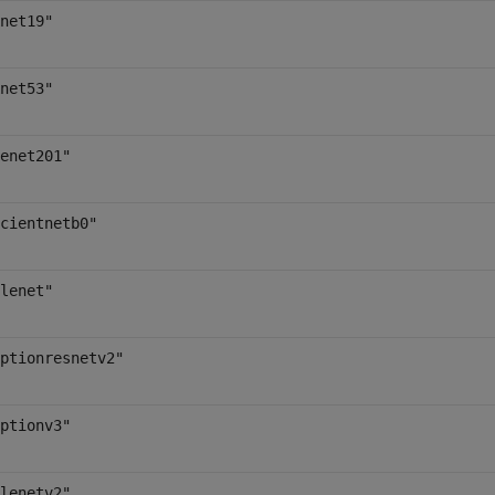
net19"
net53"
enet201"
cientnetb0"
lenet"
ptionresnetv2"
ptionv3"
lenetv2"