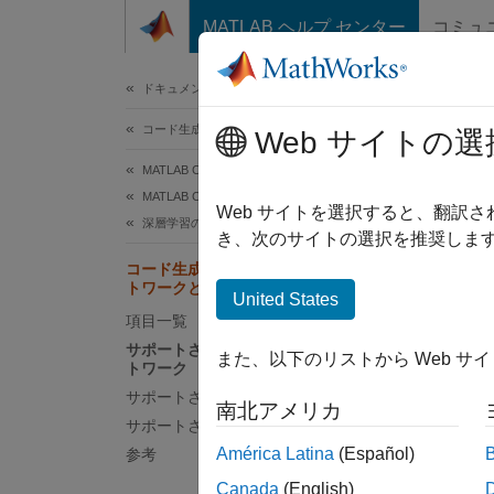
コンテンツへスキップ
MATLAB ヘルプ センター
コミュ
ドキュメ
ドキュメンテーションのホーム
コード生成
コ
Web サイトの選
MATLAB Coder
MATLAB Coder を使用した深層学習
MATL
Web サイトを選択すると、翻訳
深層学習のコード生成の基礎
ラフ 
き、次のサイトの選択を推奨します
よびク
コード生成でサポートされているネッ
トワークとレイヤー
United States
サポ
項目一覧
サポートされている事前学習済みネッ
これらの
また、以下のリストから Web サ
トワーク
imageP
サポートされている層
Toolbo
南北アメリカ
サポートされているクラス
では、
América Latina
(Español)
参考
に注意
込みま
Canada
(English)