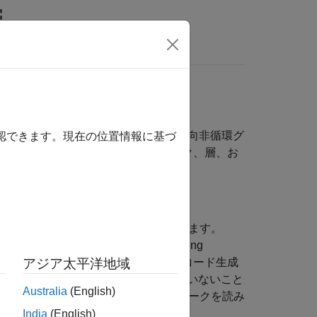
MATLAB Answers
トワークとレイヤー
ワーク、系列ネットワーク、および有向非循環グ
確認できます。現在の位置情報に基づ
サポートされている深層学習ネットワーク、層、お
コードを生成できます。
x™ で利用でき、コード生成をサポートしています。
コード生成用に
(Deep Learning
dlnetwork
トワークを読み込むことができます。コード生成
アジア太平洋地域
に設定することはサポートされていないこと
ne"
Australia
(English)
GoogLeNet ニューラル ネットワークを読み
India
(English)