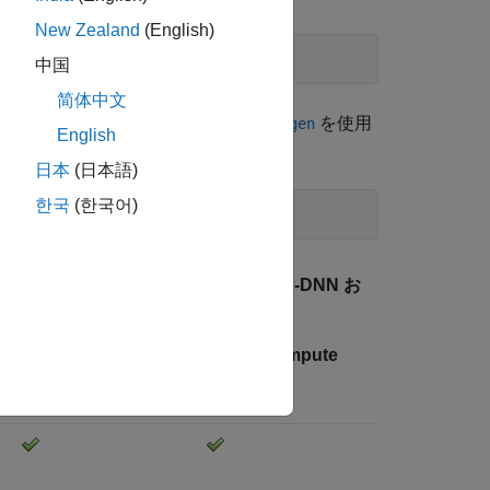
New Zealand
(English)
中国
简体中文
るかどうかを
を使用
analyzeNetworkForCodegen
English
日本
(日本語)
한국
(한국어)
oglenet"
),TargetLibrary=
'none'
)
®
Intel
MKL-DNN お
よび
®
ARM
Compute
Library
汎用 C/C++