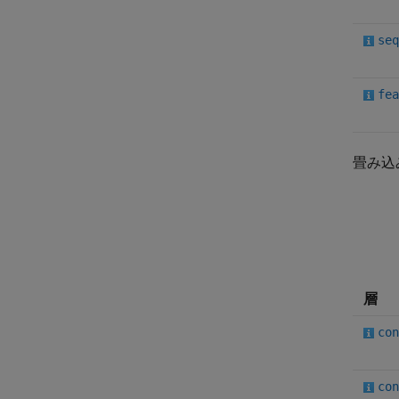
seq
fea
畳み込
層
con
con