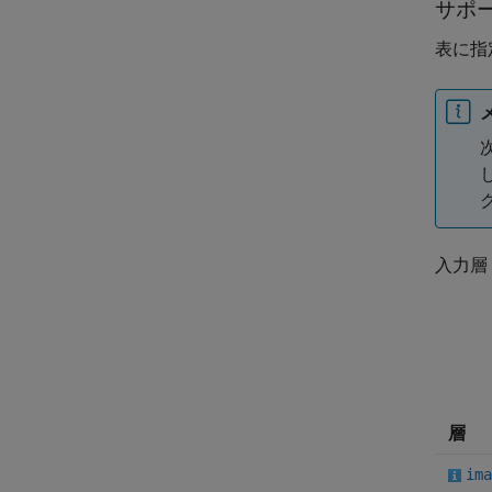
サポ
表に指
入力層
層
ima