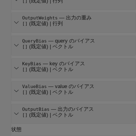
(既定値) |
行列
[]
—
出力の重み
OutputWeights
(既定値) |
行列
[]
—
query のバイアス
QueryBias
(既定値) |
ベクトル
[]
—
key のバイアス
KeyBias
(既定値) |
ベクトル
[]
—
value のバイアス
ValueBias
(既定値) |
ベクトル
[]
—
出力のバイアス
OutputBias
(既定値) |
ベクトル
[]
状態