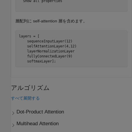
  Show all properties

層配列に self-attention 層を含めます。
layers = [

    sequenceInputLayer(12)

    selfAttentionLayer(4,12)

    layerNormalizationLayer

    fullyConnectedLayer(9)

    softmaxLayer];
アルゴリズム
すべて展開する
Dot-Product Attention
Multihead Attention