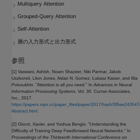
Multiquery Attention
Grouped-Query Attention
Self-Attention
層の入力形式と出力形式
参照
[1] Vaswani, Ashish, Noam Shazeer, Niki Parmar, Jakob
Uszkoreit, Llion Jones, Aidan N. Gomez, Łukasz Kaiser, and Illia
Polosukhin. "Attention is all you need." In
Advances in Neural
Information Processing Systems
, Vol. 30. Curran Associates,
Inc., 2017.
https://papers.nips.cc/paper_files/paper/2017/hash/3f5ee243
Abstract.html
.
[2] Glorot, Xavier, and Yoshua Bengio. "Understanding the
Difficulty of Training Deep Feedforward Neural Networks." In
Proceedings of the Thirteenth International Conference on