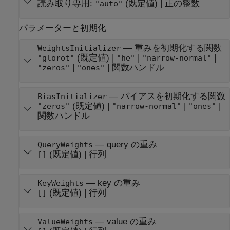
読み取り専用:
(既定値) |
正の整数
"auto"
パラメーターと初期化
—
重みを初期化する関数
WeightsInitializer
(既定値) |
|
|
"glorot"
"he"
"narrow-normal"
|
|
関数ハンドル
"zeros"
"ones"
—
バイアスを初期化する関数
BiasInitializer
(既定値) |
|
|
"zeros"
"narrow-normal"
"ones"
関数ハンドル
—
query の重み
QueryWeights
(既定値) |
行列
[]
—
key の重み
KeyWeights
(既定値) |
行列
[]
—
value の重み
ValueWeights