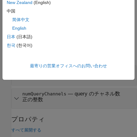
selfAttentionLayer(
,
,Name=Value)
numHeads
numQueryChannels
New Zealand
(English)
は、1 つ以上の名前と値の引数を使用して、書き込み可能な
プロ
中国
パティ
を設定します。たとえば、
简体中文
は、3 つの
selfAttentionLayer(3,12,DropoutProbability=0.1)
head と 12 個の query チャネルをもつ self-attention 層を作成
English
し、
プロパティを
に設定します。
DropoutProbability
0.1
日本
(日本語)
한국
(한국어)
入力引数
すべて展開する
最寄りの営業オフィスへのお問い合わせ
—
attention head 数
numHeads
読み取り専用:
正の整数
—
query のチャネル数
numQueryChannels
正の整数
プロパティ
すべて展開する