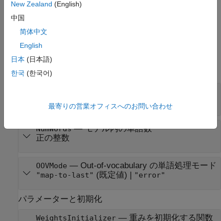
New Zealand
(English)
例
中国
简体中文
プロパティ
English
すべて展開する
日本
(日本語)
単語埋め込み
한국
(한국어)
—
単語埋め込みの次元
Dimension
正の整数
最寄りの営業オフィスへのお問い合わせ
—
モデル内の単語数
NumWords
正の整数
—
Out-of-vocabulary の単語処理モード
OOVMode
(既定値) |
"map-to-last"
"error"
パラメーターと初期化
—
重みを初期化する関数
WeightsInitializer