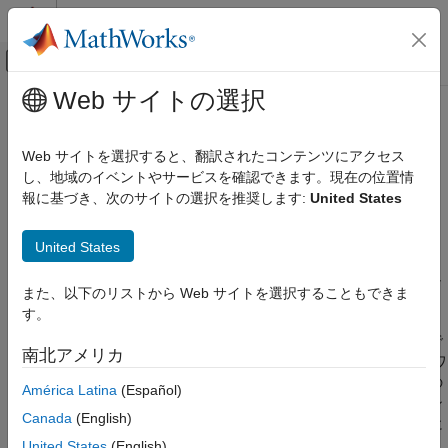
コンテンツへスキップ
MATLAB ヘルプ センター
オフキャンバス ナビゲーション メ
メインコンテンツ
Web サイトの選択
ドキュメンテーションのホーム
wordEmbeddingLayer
AI および統計
Web サイトを選択すると、翻訳されたコンテンツにアクセス
深層学習ニューラル ネットワーク用の単語埋め込み層
し、地域のイベントやサービスを確認できます。現在の位置情
Text Analytics Toolbox
報に基づき、次のサイトの選択を推奨します:
United States
モデル化と予測
このページをすべて展開する
説明
wordEmbeddingLayer
United States
項目一覧
単語埋め込み層は、単語インデックスをベクトルにマッピングし
また、以下のリストから Web サイトを選択することもできま
説明
ます。
す。
作成
単語埋め込み層は深層学習の長短期記憶 (LSTM) ネットワークで
プロパティ
南北アメリカ
使用します。LSTM ネットワークは、再帰型ニューラル ネットワ
例
ーク (RNN) の一種で、シーケンス データのタイム ステップ間の
América Latina
(Español)
参照
長期的な依存関係を学習できます。単語埋め込み層は、単語イン
拡張機能
Canada
(English)
デックスのシーケンスを埋め込みベクトルにマッピングし、層に
バージョン履歴
学習させるときに単語の埋め込みを学習します。
United States
(English)