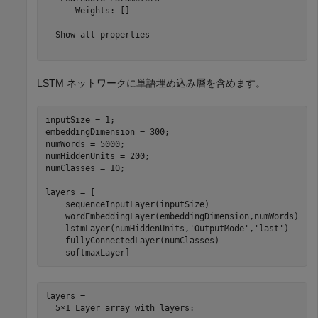
      Weights: []

  Show all properties

LSTM ネットワークに単語埋め込み層を含めます。
inputSize = 1;

embeddingDimension = 300;

numWords = 5000;

numHiddenUnits = 200;

numClasses = 10;

layers = [

    sequenceInputLayer(inputSize)

    wordEmbeddingLayer(embeddingDimension,numWords)

    lstmLayer(numHiddenUnits,
'OutputMode'
,
'last'
)

    fullyConnectedLayer(numClasses)

    softmaxLayer]
layers = 

  5×1 Layer array with layers:
