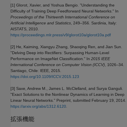
[1] Glorot, Xavier, and Yoshua Bengio. "Understanding the
Difficulty of Training Deep Feedforward Neural Networks." In
Proceedings of the Thirteenth International Conference on
Artificial Intelligence and Statistics
, 249–356. Sardinia, Italy:
AISTATS, 2010.
https://proceedings.mlr.press/v9/glorot10a/glorot10a.pdf
[2] He, Kaiming, Xiangyu Zhang, Shaoqing Ren, and Jian Sun.
"Delving Deep into Rectifiers: Surpassing Human-Level
Performance on ImageNet Classification." In
2015 IEEE
International Conference on Computer Vision (ICCV)
, 1026–34.
Santiago, Chile: IEEE, 2015.
https://doi.org/10.1109/ICCV.2015.123
[3] Saxe, Andrew M., James L. McClelland, and Surya Ganguli.
"Exact Solutions to the Nonlinear Dynamics of Learning in Deep
Linear Neural Networks.” Preprint, submitted February 19, 2014.
https://arxiv.org/abs/1312.6120
.
拡張機能