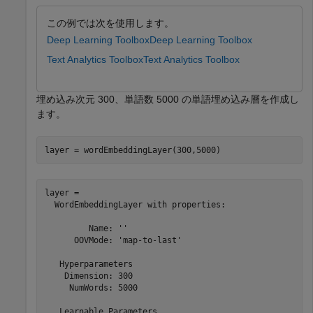
この例では次を使用します。
Deep Learning Toolbox
Deep Learning Toolbox
Text Analytics Toolbox
Text Analytics Toolbox
埋め込み次元 300、単語数 5000 の単語埋め込み層を作成し
ます。
layer = wordEmbeddingLayer(300,5000)
layer = 

  WordEmbeddingLayer with properties:

         Name: ''

      OOVMode: 'map-to-last'

   Hyperparameters

    Dimension: 300

     NumWords: 5000

   Learnable Parameters
