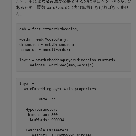
ます。単語埋め込み層が必要とするのは単語ベクトルの列で
あるため、関数
の出力は転置しなければなりませ
word2vec
ん。
emb = fastTextWordEmbedding;

words = emb.Vocabulary;

dimension = emb.Dimension;

numWords = numel(words);

layer = wordEmbeddingLayer(dimension,numWords,
...
'Weights'
,word2vec(emb,words)')
layer = 

  WordEmbeddingLayer with properties:

         Name: ''

   Hyperparameters

    Dimension: 300

     NumWords: 999994

   Learnable Parameters

      Weights: [300×999994 single]
