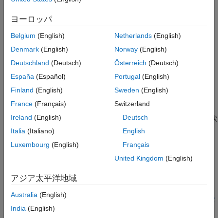
参考
ヨーロッパ
この層は Deep Learning Toolbox™ を必要とします。
Belgium
(English)
Netherlands
(English)
作成
Denmark
(English)
Norway
(English)
構文
Deutschland
(Deutsch)
Österreich
(Deutsch)
layer = wordEmbeddingLayer(dimension,numWords)
España
(Español)
Portugal
(English)
layer =
Finland
(English)
Sweden
(English)
wordEmbeddingLayer(dimension,numWords,PropertyName=Value)
説明
France
(Français)
Switzerland
Ireland
(English)
Deutsch
は埋め込み次
= wordEmbeddingLayer(
,
)
layer
dimension
numWords
元とボキャブラリ サイズを指定して単語埋め込み層を作成しま
Italia
(Italiano)
English
す。
Luxembourg
(English)
Français
United Kingdom
(English)
例
アジア太平洋地域
=
layer
wordEmbeddingLayer(
,
,
)
dimension
numWords
PropertyName=Value
Australia
(English)
は、1 つ以上の名前と値のペアを使用して、オプションの
プロパ
India
(English)
ティ
を設定します。各プロパティ名を一重引用符で囲みます。