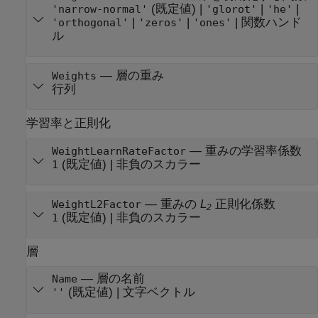
(既定値) |
|
|
'narrow-normal'
'glorot'
'he'
|
|
|
関数ハンド
'orthogonal'
'zeros'
'ones'
ル
—
層の重み
Weights
行列
学習率と正則化
—
重みの学習率係数
WeightLearnRateFactor
(既定値) |
非負のスカラー
1
—
重みの
L
正則化係数
WeightL2Factor
2
(既定値) |
非負のスカラー
1
層
—
層の名前
Name
(既定値) |
文字ベクトル
''