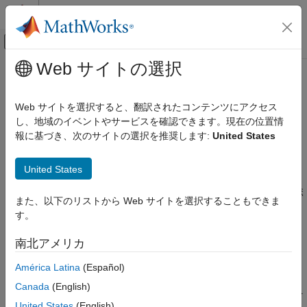
コンテンツへスキップ
MATLAB ヘルプ センター
オフキャンバス ナビゲーション メ
メインコンテンツ
Web サイトの選択
ドキュメンテーションのホーム
Text Analytics Toolbox
AI および統計
Web サイトを選択すると、翻訳されたコンテンツにアクセス
カテゴリ
テキスト データの解析とモデル化
し、地域のイベントやサービスを確認できます。現在の位置情
報に基づき、次のサイトの選択を推奨します:
United States
Curve Fitting Toolbox
リリース ノート
Deep Learning Toolbox
PDF 版ドキュメンテーション
PDF 版ドキュメンテーション
United States
Text Analytics Toolbox™ は、テキスト データの前処理、解析、
Statistics and Machine Learning Toolbox
モデル化のためのアルゴリズムと可視化を提供します。ツールボ
Text Analytics Toolbox
また、以下のリストから Web サイトを選択することもできま
ックスで作成されたモデルは、センチメント分析、予知保全、ト
す。
Text Analytics Toolbox 入門
ピック モデリングなどの用途で使用できます。
テキスト データの準備
南北アメリカ
Text Analytics Toolbox には、装置のログ、ニュース フィード、
モデル化と予測
アンケート、オペレーター レポート、ソーシャル メディアなど
América Latina
(Español)
表示とプレゼンテーション
のソースから得た生テキストを処理するためのツールが含まれま
言語サポート
Canada
(English)
す。一般的なファイル形式からテキストを抽出し、生テキストを
United States
(English)