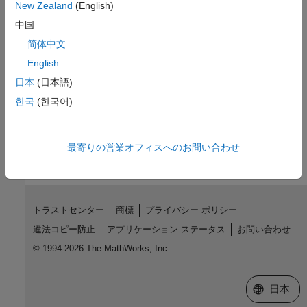
表示とプレゼンテーション
New Zealand
(English)
ワード クラウドとテキスト散布図を使用してテキスト データと
中国
モデルを可視化する
简体中文
言語サポート
English
日本
(日本語)
Text Analytics Toolbox での言語サポートに関する情報
한국
(한국어)
この情報は役に立ちましたか？
最寄りの営業オフィスへのお問い合わせ
トラストセンター
商標
プライバシー ポリシー
違法コピー防止
アプリケーション ステータス
お問い合わせ
© 1994-2026 The MathWorks, Inc.
Web サイ
日本