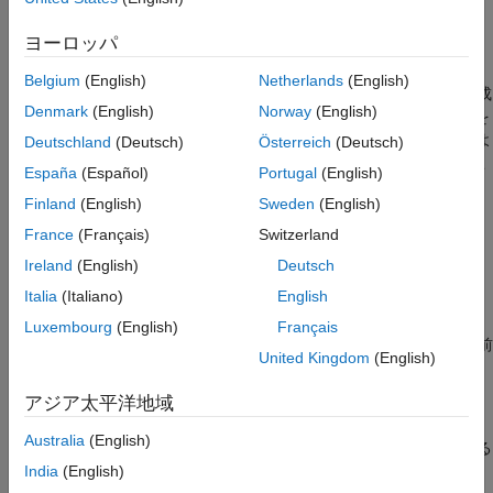
前処理し、個々の単語を抽出し、テキストを数値表現に変換し、
統計モデルを構築することができます。
ヨーロッパ
LSA、LDA、単語埋め込みなどの機械学習手法を使用して、クラ
Belgium
(English)
Netherlands
(English)
スターを検出し、高次元のテキスト データセットから特徴を作成
Denmark
(English)
Norway
(English)
することができます。Text Analytics Toolbox で作成された特徴を
他のデータ ソースの特徴と組み合わせて、テキスト、数値、およ
Deutschland
(Deutsch)
Österreich
(Deutsch)
びその他の種類のデータを利用する機械学習モデルを構築するこ
España
(Español)
Portugal
(English)
とができます。
Finland
(English)
Sweden
(English)
Text Analytics Toolbox 入門
France
(Français)
Switzerland
Text Analytics Toolbox の基礎を学ぶ
Ireland
(English)
Deutsch
Italia
(Italiano)
English
テキスト データの準備
Luxembourg
(English)
Français
®
テキスト データを MATLAB
にインポートして、解析のために前
United Kingdom
(English)
処理する
アジア太平洋地域
モデル化と予測
Australia
(English)
トピック モデルと単語埋め込みを使用して予測モデルを開発する
India
(English)