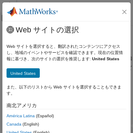
コンテンツへスキップ
MATLAB ヘルプ センター
オフキャンバス ナビゲーション メ
メインコンテンツ
Web サイトの選択
ドキュメンテーションのホーム
言語サポート
AI および統計
Web サイトを選択すると、翻訳されたコンテンツにアクセス
Text Analytics Toolbox™ での言語サポートに関する情報
し、地域のイベントやサービスを確認できます。現在の位置情
Text Analytics Toolbox
Text Analytics Toolbox は、英語、日本語、ドイツ語、および韓国
報に基づき、次のサイトの選択を推奨します:
United States
カテゴリ
語の言語をサポートしています。Text Analytics Toolbox のほとん
Text Analytics Toolbox 入門
どの関数は、他の言語のテキストでも動作します。詳細について
United States
は、
言語に関する考慮事項
を参照してください。
テキスト データの準備
モデル化と予測
また、以下のリストから Web サイトを選択することもできま
関数
表示とプレゼンテーション
す。
言語サポート
すべて展開する
南北アメリカ
文書の前処理
América Latina
(Español)
Canada
(English)
トークン、文、および品詞
United States
(English)