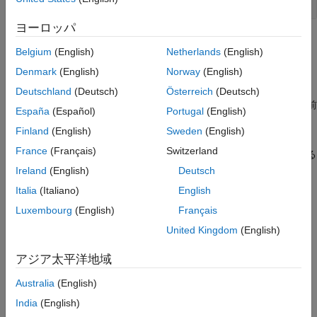
ヨーロッパ
トピック
Belgium
(English)
Netherlands
(English)
英語
Denmark
(English)
Norway
(English)
テキスト データの準備
Deutschland
(Deutsch)
Österreich
(Deutsch)
®
テキスト データを MATLAB
にインポートして、解析のために前
España
(Español)
Portugal
(English)
処理する
Finland
(English)
Sweden
(English)
モデル化と予測
France
(Français)
Switzerland
トピック モデルと単語埋め込みを使用して予測モデルを開発する
Ireland
(English)
Deutsch
表示とプレゼンテーション
ワード クラウドとテキスト散布図を使用してテキスト データと
Italia
(Italiano)
English
モデルを可視化する
Luxembourg
(English)
Français
United Kingdom
(English)
日本語
日本語言語サポート
アジア太平洋地域
Text Analytics Toolbox での日本語サポートに関する情報。
Australia
(English)
日本語のテキスト データの解析
India
(English)
この例では、トピック モデルを使用して、日本語のテキスト デ