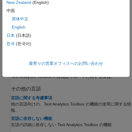
ータをインポート、準備、および解析する方法を示します。
New Zealand
(English)
中国
ドイツ語
简体中文
ドイツ語サポート
English
Text Analytics Toolbox におけるドイツ語サポートに関する情報。
日本
(日本語)
Analyze German Text Data
This example shows how to import, prepare, and analyze
한국
(한국어)
German text data using a topic model.
韓国語
最寄りの営業オフィスへのお問い合わせ
韓国語サポート
Text Analytics Toolbox の韓国語サポートに関する情報。
その他の言語
言語に関する考慮事項
他の言語向けの、Text Analytics Toolbox の機能の使用に関する情
報。
言語に依存しない機能
言語の詳細に依存しない Text Analytics Toolbox の機能