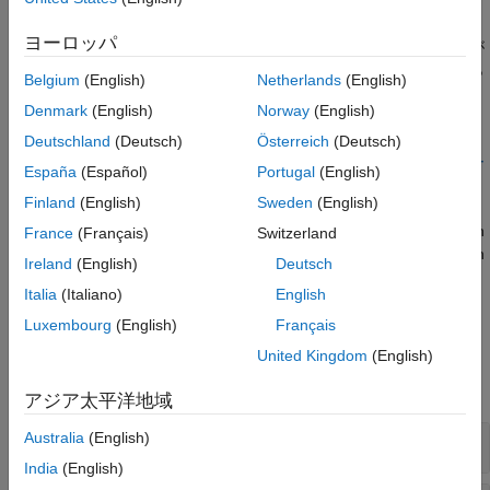
は診断ビューアーに表示されます。
ヨーロッパ
診断メッセージはカスタマイズできます。また、ソフトウェアが
チェックする条件をカスタマイズしてエラーまたは警告のどちら
Belgium
(English)
Netherlands
(English)
かを生成することもできます。
Denmark
(English)
Norway
(English)
モデルの診断は診断ビューアー ユーザー インターフェイスに表
Deutschland
(Deutsch)
Österreich
(Deutsch)
示されます。診断ビューアーの詳細については、
診断ビューアー
España
(Español)
Portugal
(English)
を参照してください。
Finland
(English)
Sweden
(English)
また特定の信号の条件をチェックするために、Model Verification
France
(Français)
Switzerland
ブロックをモデルに追加することもできます。Model Verification
Ireland
(English)
Deutsch
の詳細については、
モデル アドバイザー チェックの実行
にリス
Italia
(Italiano)
English
トされているトピックを参照してください。
Luxembourg
(English)
Français
関数
United Kingdom
(English)
すべて展開する
アジア太平洋地域
Australia
(English)
診断ビューアー
India
(English)