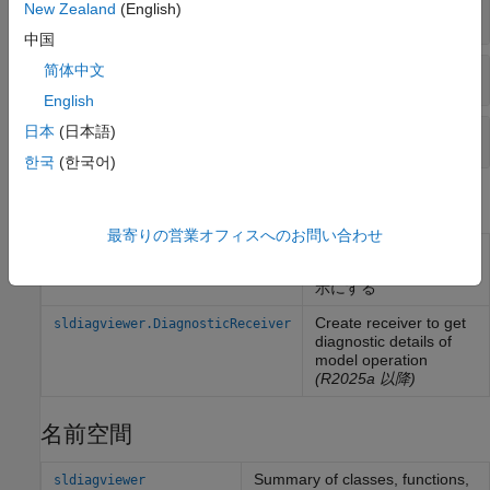
New Zealand
(English)
診断比較ツール
中国
简体中文
診断の非表示
English
日本
(日本語)
モデルの解析
한국
(한국어)
クラス
最寄りの営業オフィスへのお問い合わせ
特定のブロックからの
Simulink.SuppressedDiagnostic
診断メッセージを非表
示にする
Create receiver to get
sldiagviewer.DiagnosticReceiver
diagnostic details of
model operation
(R2025a 以降)
名前空間
Summary of classes, functions,
sldiagviewer