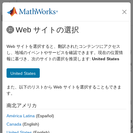
コンテンツへスキップ
MATLAB ヘルプ センター
オフキャンバス ナビゲーション メ
メインコンテンツ
Web サイトの選択
ドキュメンテーションのホーム
診断
Simulink
Web サイトを選択すると、翻訳されたコンテンツにアクセス
シミュレーション
モデルの診断の表示、診断チェックの設定とカスタマイズ、診断
し、地域のイベントやサービスを確認できます。現在の位置情
シミュレーションのテストとデバッグ
ビューアーのレイアウトの説明
報に基づき、次のサイトの選択を推奨します:
United States
®
Simulink
では、モデルで Simulink 操作の実行中に特定の条件が
カテゴリ
検出された場合、診断メッセージが表示されます。診断メッセー
United States
Simulink エディターでのシミュレーション
ジはエラー、情報または警告のカテゴリーで取得されます。
のデバッグ
プログラムによるシミュレーションのデバ
また、以下のリストから Web サイトを選択することもできま
診断メッセージは、プログラムによる操作で発生する場合は
ッグ
す。
®
MATLAB
コマンド ウィンドウに表示され、Simulink ユーザー
診断
インターフェイスの操作中に発生する場合は診断ビューアーに表
南北アメリカ
示されます。たとえば、MATLAB コマンド プロンプトから関数
を使用してモデルをシミュレートする場合、診断メッセージ
sim
América Latina
(Español)
はコマンド ウィンドウに表示されます。しかし、シミュレーショ
Canada
(English)
ンを Simulink ツールストリップから実行すると、診断メッセージ
United States
(English)