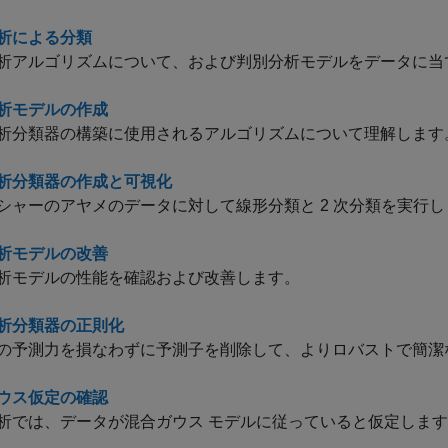
析による分類
析アルゴリズムについて、および判別分析モデルをデータに当
析モデルの作成
析分類器の構築に使用されるアルゴリズムについて理解します
析分類器の作成と可視化
シャーのアヤメのデータに対して線形分類と 2 次分類を実行し
析モデルの改善
析モデルの性能を確認および改善します。
析分類器の正則化
の予測力を損なわずに予測子を削除して、よりロバストで簡潔
ウス仮定の確認
析では、データが混合ガウス モデルに従っていると仮定しま