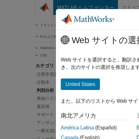
コンテンツへスキップ
MATLAB ヘルプ センター
コミュ
ドキュメ
ドキュメンテーションのホーム
AI および統計
判
Web サイトの選
Statistics and Machine Learning Toolbox
分類
正規化
Web サイトを選択すると、翻訳
カテゴリ
対話的
き、次のサイトの選択を推奨します
分類学習器アプリ
ンド 
ータを
分類木
United States
判別分析
アプ
単純ベイズ
また、以下のリストから Web サ
最近傍
分類
サポート ベクター マシン分類
南北アメリカ
アンサンブル分類
América Latina
(Español)
ブロ
一般化加法モデル
Canada
(English)
ニューラル ネットワーク