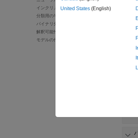
Class
インクリメンタル学習
United States
(English)
分類用の半教師あり学習
関数
バイナリ分類の公平性
F
解釈可能性
すべて
モデルの作成と評価
I
I