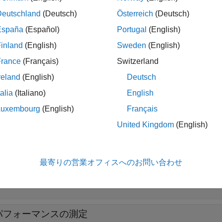
ificationDiscriminant Predict
Classify observations using 
Deutschland
(Deutsch)
Österreich
(Deutsch)
España
(Español)
Portugal
(English)
inland
(English)
Sweden
(English)
展開する
France
(Français)
Switzerland
reland
(English)
Deutsch
判別分析モデルの作成
talia
(Italiano)
English
Luxembourg
(English)
Français
判別分析モデルの改善
United Kingdom
(English)
判別分析モデルの解釈
最寄りの営業オフィスへのお問い合わせ
交差検証
パフォーマンスの測定