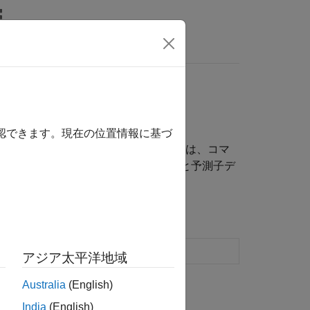
MATLAB Answers
確認できます。現在の位置情報に基づ
用します。柔軟性を向上させるためには、コマ
ルに学習させます。学習後に、モデルと予測子デ
ようにモデルを学習させる
アジア太平洋地域
Australia
(English)
India
(English)