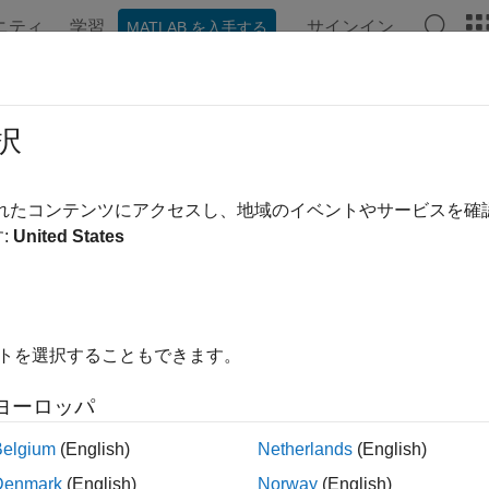
ニティ
学習
サインイン
MATLAB を入手する
ンテーション
例
関数
ブロック
アプリ
ビデオ
別分析
択
された線形および 2 次判別分析
されたコンテンツにアクセスし、地域のイベントやサービスを
に判別分析モデルに学習をさせるには、
分類学習器
アプリを使
:
United States
ライン インターフェイスで
を使用して判別分析モデ
fitcdiscr
に渡してラベルを予測するか事後確率を推定します。
predict
リ
イトを選択することもできます。
学習器
教師あり機械学習を使用して、データを分類する
ヨーロッパ
Belgium
(English)
Netherlands
(English)
ック
Denmark
(English)
Norway
(English)