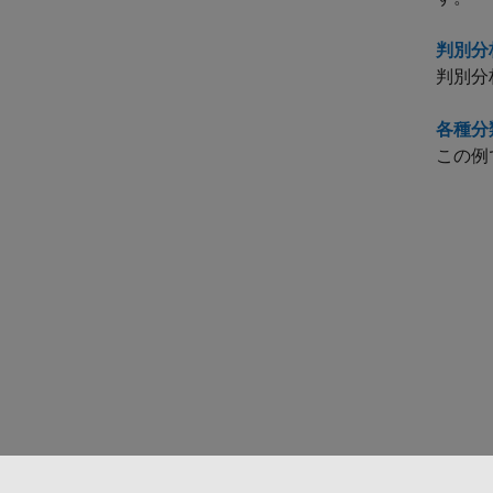
判別分
判別分
各種分
この例