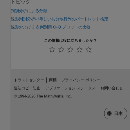
トピック
判別分析による分類
線形判別分析の等しい共分散行列のバートレット検定
線形および 2 次判別用 Q-Q プロットの比較
この情報は役に立ちましたか？
トラストセンター
商標
プライバシー ポリシー
違法コピー防止
アプリケーション ステータス
お問い合わせ
© 1994-2026 The MathWorks, Inc.
Web サイ
日本