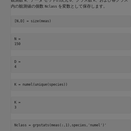
N
D
K
内の観測値の個数
を変数として保存します。
Nclass
[N,D] = size(meas)
N = 

D = 

K = numel(unique(species))
K = 

Nclass = grpstats(meas(:,1),species,
'numel'
)'