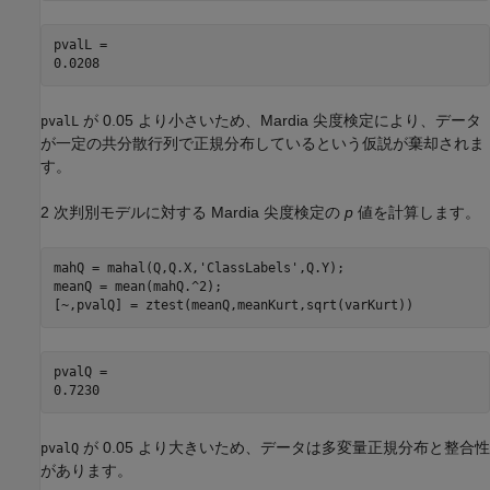
pvalL = 

が 0.05 より小さいため、Mardia 尖度検定により、データ
pvalL
が一定の共分散行列で正規分布しているという仮説が棄却されま
す。
2 次判別モデルに対する Mardia 尖度検定の
p
値を計算します。
mahQ = mahal(Q,Q.X,
'ClassLabels'
,Q.Y);

meanQ = mean(mahQ.^2);

[~,pvalQ] = ztest(meanQ,meanKurt,sqrt(varKurt))
pvalQ = 

が 0.05 より大きいため、データは多変量正規分布と整合性
pvalQ
があります。