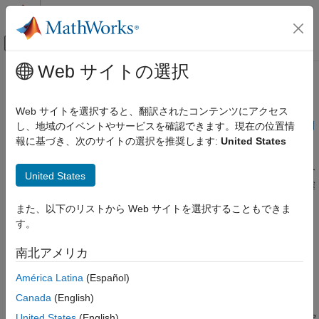
コンテンツへスキップ
MATLAB ヘルプ センター
オフキャンバス ナビゲーション メ
メインコンテンツ
Web サイトの選択
ドキュメンテーションのホーム
混合ガウス仮定の確認
AI および統計
Web サイトを選択すると、翻訳されたコンテンツにアクセス
判別分析では、データは混合ガウス モデルに従っています (
判別
し、地域のイベントやサービスを確認できます。現在の位置情
Statistics and Machine Learning Toolbox
分析モデルの作成
を参照)。データが混合ガウス モデルに従って
報に基づき、次のサイトの選択を推奨します:
United States
分類
いると思われる場合、判別分析が適切な分類器になると予測でき
判別分析
ます。さらに、既定の線形判別分析では、すべてのクラスの共分
United States
散行列が等しいと仮定しています。ここでは、これらの仮定を確
混合ガウス仮定の確認
認する方法を説明します。
また、以下のリストから Web サイトを選択することもできま
項目一覧
す。
線形判別分析の等しい共分散行列のバートレ
線形判別分析の等しい共分散行列のバートレット検定
ット検定
南北アメリカ
Q-Q プロット
Q-Q プロット
多変量正規性の Mardia 尖度検定
América Latina
(Español)
多変量正規性の Mardia 尖度検定
参照
Canada
(English)
参考
United States
(English)