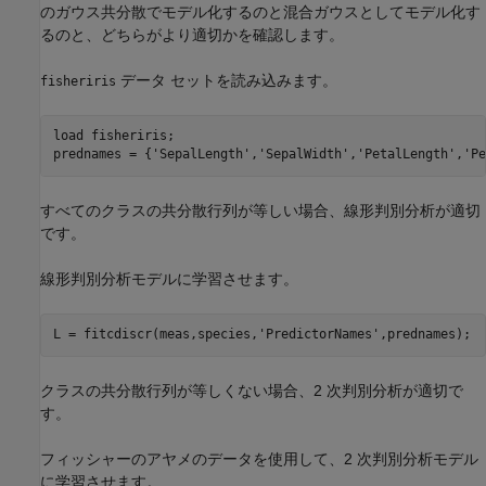
のガウス共分散でモデル化するのと混合ガウスとしてモデル化す
るのと、どちらがより適切かを確認します。
データ セットを読み込みます。
fisheriris
load 
fisheriris
;

prednames = {
'SepalLength'
,
'SepalWidth'
,
'PetalLength'
,
'Pe
すべてのクラスの共分散行列が等しい場合、線形判別分析が適切
です。
線形判別分析モデルに学習させます。
L = fitcdiscr(meas,species,
'PredictorNames'
,prednames);
クラスの共分散行列が等しくない場合、2 次判別分析が適切で
す。
フィッシャーのアヤメのデータを使用して、2 次判別分析モデル
に学習させます。