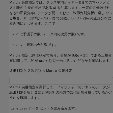
Mardia 尖度検定では、クラス平均からデータまでのマハラノビ
ス距離の 4 乗の平均である
M
を計算します。一定の共分散行列
をもつ正規分布にデータが従っており、線形判別分析に適してい
る場合、
M
は平均が
d
(
d
+ 2) で分散が 8
d
(
d
+ 2)/
n
の正規分布に
漸近的に近づきます。ここで
d
は予測子の数 (データ内の次元の数) です。
n
は、観測の合計数です。
Mardia 検定は両側検定であり、分散が 8
d
(
d
+ 2)/
n
である正規分
布に関して、
M
が
d
(
d
+ 2) に十分に近いかどうかを確認します。
線形判別と 2 次判別の Mardia 尖度検定
Mardia 尖度検定を実行して、フィッシャーのアヤメのデータが
線形判別分析と 2 次判別分析の両方でほぼ正規分布しているかど
うかを確認します。
データ セットを読み込みます。
fisheriris