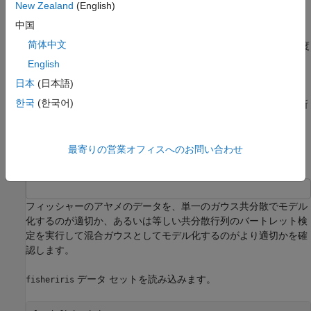
ここで、
n
は観測値の合計数、
n
はクラス
i
の観測値の数
New Zealand
(English)
i
で、|Σ| は行列 Σ の行列式です。
中国
简体中文
各クラス内の観測値の個数
n
が増えるにつれて、
V
は自由度
i
2
が
kd
(
d
+ 1)/2
の
χ
分布に漸近的に近づきます。ここで、
d
English
は予測子の個数 (データ内の次元数) です。
日本
(日本語)
2
한국
(한국어)
バートレット検定では、自由度が
kd
(
d
+ 1)/2
である
χ
分布の所
定の百分位数を
V
が超えるかどうかを確認します。超える場合、
共分散が等しいという仮説を棄却します。
最寄りの営業オフィスへのお問い合わせ
等しい共分散行列のバートレット検定
フィッシャーのアヤメのデータを、単一のガウス共分散でモデル
化するのが適切か、あるいは等しい共分散行列のバートレット検
定を実行して混合ガウスとしてモデル化するのがより適切かを確
認します。
データ セットを読み込みます。
fisheriris