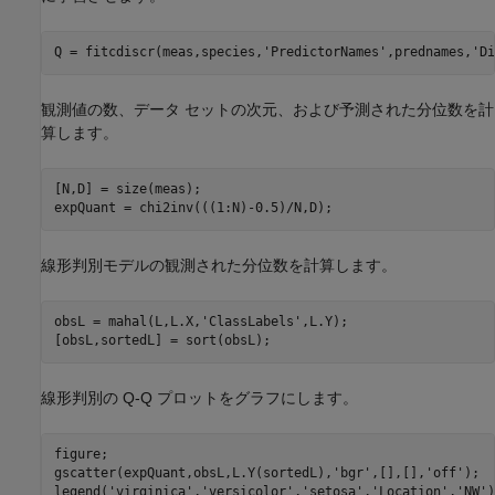
Q = fitcdiscr(meas,species,
'PredictorNames'
,prednames,
'Di
観測値の数、データ セットの次元、および予測された分位数を計
算します。
[N,D] = size(meas);

expQuant = chi2inv(((1:N)-0.5)/N,D);
線形判別モデルの観測された分位数を計算します。
obsL = mahal(L,L.X,
'ClassLabels'
,L.Y);

[obsL,sortedL] = sort(obsL);
線形判別の Q-Q プロットをグラフにします。
figure;

gscatter(expQuant,obsL,L.Y(sortedL),
'bgr'
,[],[],
'off'
);

legend(
'virginica'
,
'versicolor'
,
'setosa'
,
'Location'
,
'NW'
)