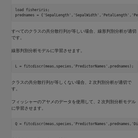
load 
fisheriris
;

prednames = {
'SepalLength'
,
'SepalWidth'
,
'PetalLength'
,
'Pe
すべてのクラスの共分散行列が等しい場合、線形判別分析が適切
です。
線形判別分析モデルに学習させます。
L = fitcdiscr(meas,species,
'PredictorNames'
,prednames);
クラスの共分散行列が等しくない場合、2 次判別分析が適切で
す。
フィッシャーのアヤメのデータを使用して、2 次判別分析モデル
に学習させます。
Q = fitcdiscr(meas,species,
'PredictorNames'
,prednames,
'Di