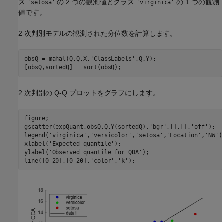
ス
の 2 つの観測値とクラス
の 1 つの観測
'setosa'
'virginica'
値です。
2 次判別モデルの観測された分位数を計算します。
obsQ = mahal(Q,Q.X,
'ClassLabels'
,Q.Y);

[obsQ,sortedQ] = sort(obsQ);
2 次判別の Q-Q プロットをグラフにします。
figure;

gscatter(expQuant,obsQ,Q.Y(sortedQ),
'bgr'
,[],[],
'off'
);

legend(
'virginica'
,
'versicolor'
,
'setosa'
,
'Location'
,
'NW'
)
xlabel(
'Expected quantile'
);

ylabel(
'Observed quantile for QDA'
);

line([0 20],[0 20],
'color'
,
'k'
);