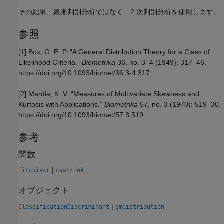
その結果、線形判別分析ではなく、2 次判別分析を使用します。
参照
[1] Box, G. E. P. “A General Distribution Theory for a Class of
Likelihood Criteria.”
Biometrika
36, no. 3–4 (1949): 317–46.
https://doi.org/10.1093/biomet/36.3-4.317.
[2] Mardia, K. V. “Measures of Multivariate Skewness and
Kurtosis with Applications.”
Biometrika
57, no. 3 (1970): 519–30.
https://doi.org/10.1093/biomet/57.3.519.
参考
関数
|
fitcdiscr
cvshrink
オブジェクト
|
ClassificationDiscriminant
gmdistribution