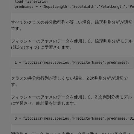
load 
fisheriris
;

prednames = {
'SepalLength'
,
'SepalWidth'
,
'PetalLength'
,
'Pe
すべてのクラスの共分散行列が等しい場合、線形判別分析が適切
です。
フィッシャーのアヤメのデータを使用して、線形判別分析モデル
(既定のタイプ) に学習させます。
L = fitcdiscr(meas,species,
'PredictorNames'
,prednames);
クラスの共分散行列が等しくない場合、2 次判別分析が適切で
す。
フィッシャーのアヤメのデータを使用して、2 次判別分析モデル
に学習させ、統計量を計算します。
Q = fitcdiscr(meas,species,
'PredictorNames'
,prednames,
'Di
観測数
、データ セットの次元
、クラス数
、および各クラス