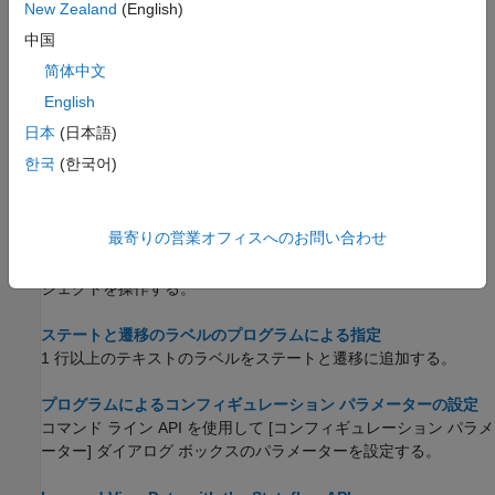
編集します。
New Zealand
(English)
中国
Stateflow API のオブジェクトとプロパティの概要
简体中文
Stateflow オブジェクトの作成と削除
English
オブジェクトの追加と削除によって Stateflow チャートを設計す
る。
日本
(日本語)
한국
(한국어)
Stateflow チャート内のオブジェクトへのアクセス
Stateflow チャートに含まれるオブジェクトを検索する。
最寄りの営業オフィスへのお問い合わせ
Stateflow オブジェクトのプロパティの変更と関数の呼び出し
プロパティを変更し関数を呼び出すことによって Stateflow オブ
ジェクトを操作する。
ステートと遷移のラベルのプログラムによる指定
1 行以上のテキストのラベルをステートと遷移に追加する。
プログラムによるコンフィギュレーション パラメーターの設定
コマンド ライン API を使用して [コンフィギュレーション パラメ
ーター] ダイアログ ボックスのパラメーターを設定する。