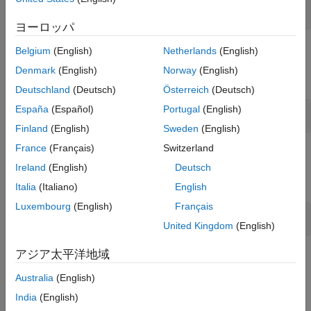
Stateflow
API 関数
ヨーロッパ
オブジェクト
Belgium
(English)
Netherlands
(English)
Denmark
(English)
Norway
(English)
すべて展開する
Deutschland
(Deutsch)
Österreich
(Deutsch)
España
(Español)
Portugal
(English)
Stateflow
API オブジェクト
Finland
(English)
Sweden
(English)
France
(Français)
Switzerland
オブジェクト関数
Ireland
(English)
Deutsch
すべて展開する
Italia
(Italiano)
English
Luxembourg
(English)
Français
Stateflow
API オブジェクト関数
United Kingdom
(English)
アジア太平洋地域
トピック
Australia
(English)
Stateflow API の概要
India
(English)
MATLAB コマンドを使用して、Stateflow チャートを作成および