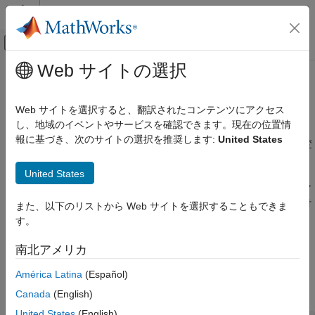
コンテンツへスキップ
MATLAB ヘルプ センター
オフキャンバス ナビゲーション メ
メインコンテンツ
Web サイトの選択
ドキュメンテーションのホーム
Stateflow
プログラム インターフェ
イベントベース モデリング
イス
Web サイトを選択すると、翻訳されたコンテンツにアクセス
し、地域のイベントやサービスを確認できます。現在の位置情
Stateflow
報に基づき、次のサイトの選択を推奨します:
United States
®
チャート プログラミング
MATLAB
コマンド プロンプトでチャートの要素を作成および変
更する
カテゴリ
®
United States
Stateflow
チャートをプログラムによって作成および編集しま
チャート プログラミングの基本
す。チャートへの新しいオブジェクトの追加、プロパティへのア
Stateflow エディター インターフェイス
クセスおよび編集、位置の設定、オブジェクトのコピーと貼り付
また、以下のリストから Web サイトを選択することもできま
け、および Stateflow エディターの倍率レベルの変更を行いま
ステートと遷移の構文
す。
す。
チャート シミュレーションのセマンティク
ス
南北アメリカ
関数
チャート内の再利用可能なコンポーネント
América Latina
(Español)
Stateflow プログラム インターフェイス
すべて展開する
Canada
(English)
United States
(English)