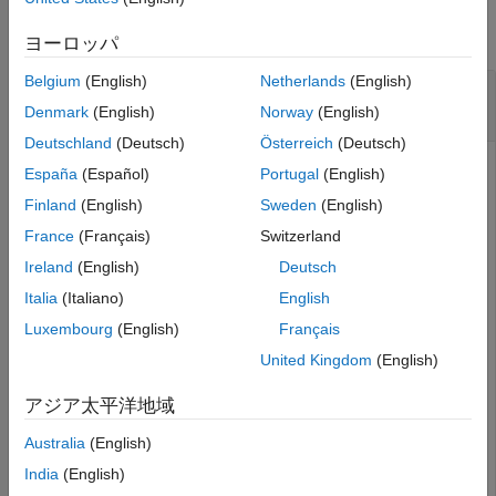
すべて折りたたむ
ヨーロッパ
Belgium
(English)
Netherlands
(English)
チャートのプロパティ ダイアログ ボックスを開
く
Denmark
(English)
Norway
(English)
Deutschland
(Deutsch)
Österreich
(Deutsch)
®
という名前の Simulink
モデルを開きます。このモ
myModel
España
(Español)
Portugal
(English)
®
デルには、
という名前の Stateflow
チャートが含
My Chart
Finland
(English)
Sweden
(English)
まれているとします。
France
(Français)
Switzerland
Ireland
(English)
Deutsch
open_system(
"myModel"
)
Italia
(Italiano)
English
Luxembourg
(English)
Français
という名前のチャートを探します。
My Chart
United Kingdom
(English)
ch = find(sfroot,
"-isa"
,
"Stateflow.Chart"
, 
...
アジア太平洋地域
    Name=
"My Chart"
);
Australia
(English)
このチャートのプロパティ ダイアログ ボックスを開きま
India
(English)
す。