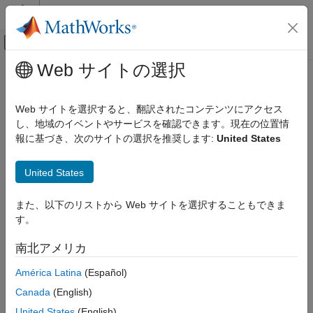
コンテンツへスキップ
MATLAB ヘルプ センター
オフキャンバス ナビゲーション メ
メインコンテンツ
Web サイトの選択
ドキュメンテーションのホーム
dialog
イベントベース モデリング
Web サイトを選択すると、翻訳されたコンテンツにアクセス
プロパティ ダイアログ ボックスを開く
し、地域のイベントやサービスを確認できます。現在の位置情
Stateflow
報に基づき、次のサイトの選択を推奨します:
United States
チャート プログラミング
ページ内をすべて折りたたむ
Stateflow プログラム インターフェイス
構文
United States
dialog
dialog(object)
また、以下のリストから Web サイトを選択することもできま
項目一覧
説明
す。
構文
は、オブジェクトのプロパティ ダイアログ ボッ
dialog(
)
object
説明
南北アメリカ
クスを開きます。
例
América Latina
(Español)
入力引数
例
バージョン履歴
Canada
(English)
例
参考
United States
(English)