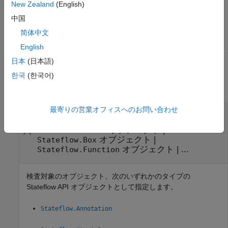
New Zealand
(English)
中国
dialog(ch);
简体中文
English
日本
(日本語)
入力引数
한국
(한국어)
すべて折りたたむ
最寄りの営業オフィスへのお問い合わせ
—
検査対象のオブジェクト
object
オブジェクト
|
Stateflow.Chart
オブジェクト
|
Stateflow.State
オブジェクト
|
Stateflow.Box
オブジェクト
| ...
Stateflow.Function
検査対象のオブジェクト。次のいずれかのタイプの
Stateflow API オブジェクトとして指定します。
Stateflow.Annotation