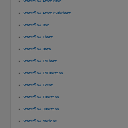
Stateflow.AtomicBox
Stateflow.AtomicSubchart
Stateflow.Box
Stateflow.Chart
Stateflow.Data
Stateflow.EMChart
Stateflow.EMFunction
Stateflow.Event
Stateflow.Function
Stateflow.Junction
Stateflow.Machine