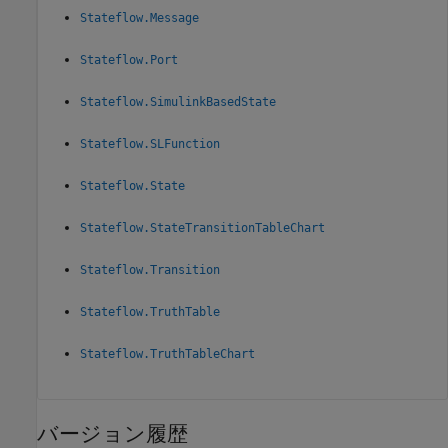
Stateflow.Message
Stateflow.Port
Stateflow.SimulinkBasedState
Stateflow.SLFunction
Stateflow.State
Stateflow.StateTransitionTableChart
Stateflow.Transition
Stateflow.TruthTable
Stateflow.TruthTableChart
バージョン履歴