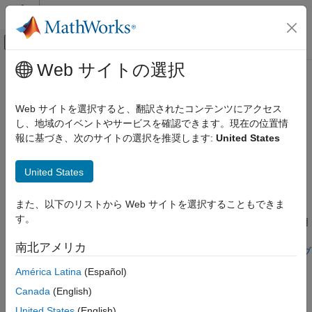
コンテンツへスキップ
MATLAB ヘルプ センター
オフキャンバス ナビゲーション メ
メインコンテンツ
Web サイトの選択
ドキュメンテーションのホーム
Stateflow.Box
イベントベース モデリング
Web サイトを選択すると、翻訳されたコンテンツにアクセス
チャート、ステート、ボックス、または関数内のボックス
し、地域のイベントやサービスを確認できます。現在の位置情
Stateflow
報に基づき、次のサイトの選択を推奨します:
United States
チャート プログラミング
このページをすべて展開する
Stateflow プログラム インターフェイス
United States
説明
Stateflow.Box
また、以下のリストから Web サイトを選択することもできま
項目一覧
オブジェクトは、関数やステートなど、チャート
Stateflow.Box
す。
内のオブジェクトを整理するために使用します。ボックスを使用
説明
すると、ステートや関数を別個の名前空間にカプセル化すること
作成
南北アメリカ
もできます。詳細については、
ボックスを使用したチャート オブ
プロパティ
ジェクトのグループ化
を参照してください。
América Latina
(Español)
オブジェクト関数
例
Canada
(English)
作成
バージョン履歴
United States
(English)