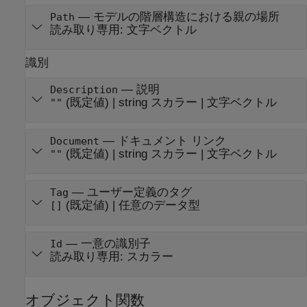
—
モデルの階層構造における親の場所
Path
読み取り専用:
文字ベクトル
識別
—
説明
Description
(既定値) |
string スカラー
|
文字ベクトル
""
—
ドキュメント リンク
Document
(既定値) |
string スカラー
|
文字ベクトル
""
—
ユーザー定義のタグ
Tag
(既定値) |
任意のデータ型
[]
—
一意の識別子
Id
読み取り専用:
スカラー
オブジェクト関数