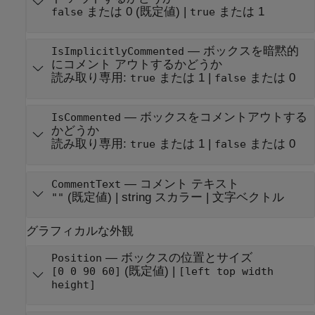
または 0
(既定値) |
または 1
false
true
—
ボックスを暗黙的
IsImplicitlyCommented
にコメント アウトするかどうか
読み取り専用:
または 1
|
または 0
true
false
—
ボックスをコメントアウトする
IsCommented
かどうか
読み取り専用:
または 1
|
または 0
true
false
—
コメント テキスト
CommentText
(既定値) |
string スカラー
|
文字ベクトル
""
グラフィカルな外観
—
ボックスの位置とサイズ
Position
(既定値) |
[0 0 90 60]
[left top width
height]