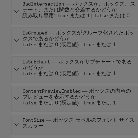
—
ボックスが、ボックス、ス
BadIntersection
テート、または関数と交差するかどうか
読み取り専用:
または 1
|
または 0
true
false
—
ボックスがグループ化されたボッ
IsGrouped
クスであるかどうか
または 0
(既定値) |
または 1
false
true
—
ボックスがサブチャートである
IsSubchart
かどうか
または 0
(既定値) |
または 1
false
true
—
ボックスの内容の
ContentPreviewEnabled
プレビューを表示するかどうか
または 0
(既定値) |
または 1
false
true
—
ボックス ラベルのフォント サイズ
FontSize
スカラー