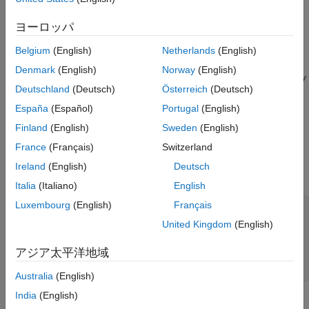
構文
参考
ヨーロッパ
box = Stateflow.Box(parent)
説明
Belgium
(English)
Netherlands
(English)
は、親であるチャート、ステー
= Stateflow.Box(
)
box
parent
Denmark
(English)
Norway
(English)
ト、ボックス、またはグラフィカル関数内に
オブ
Stateflow.Box
Deutschland
(Deutsch)
Österreich
(Deutsch)
ジェクトを作成します。
España
(Español)
Portugal
(English)
例
Finland
(English)
Sweden
(English)
France
(Français)
Switzerland
入力引数
Ireland
(English)
Deutsch
すべて展開する
Italia
(Italiano)
English
Luxembourg
(English)
Français
—
新しいボックスの親
parent
オブジェクト
|
Stateflow.Chart
United Kingdom
(English)
オブジェクト
|
Stateflow.State
オブジェクト
|
Stateflow.Box
アジア太平洋地域
オブジェクト
Stateflow.Function
Australia
(English)
India
(English)
プロパティ