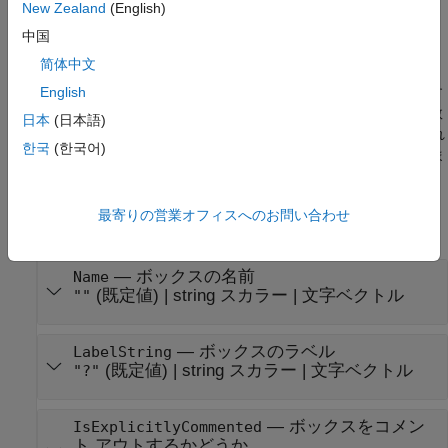
New Zealand
(English)
すべて展開する
中国
简体中文
Stateflow API オブジェクトには、Stateflow エディターで設定し
た値に対応するプロパティがあります。プロパティにアクセスす
English
るかプロパティを変更するには、ドット表記を使用します。複数
日本
(日本語)
の API オブジェクトの複数のプロパティにアクセスするか、それ
한국
(한국어)
らを変更するには、関数
および関数
をそれぞれ使用しま
get
set
す。詳細については、
Stateflow オブジェクトのプロパティの変
更と関数の呼び出し
を参照してください。
最寄りの営業オフィスへのお問い合わせ
内容
—
ボックスの名前
Name
(既定値) |
string スカラー
|
文字ベクトル
""
—
ボックスのラベル
LabelString
(既定値) |
string スカラー
|
文字ベクトル
"?"
—
ボックスをコメン
IsExplicitlyCommented
ト アウトするかどうか