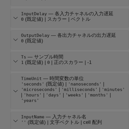
—
各入力チャネルの入力遅延
InputDelay
(既定値) |
スカラー
|
ベクトル
0
—
各出力チャネルの出力遅延
OutputDelay
(既定値)
0
—
サンプル時間
Ts
(既定値) |
|
正のスカラー
|
-1
1
0
—
時間変数の単位
TimeUnit
(既定値) |
|
'seconds'
'nanoseconds'
|
|
'microseconds'
'milliseconds'
'minutes'
|
|
|
|
|
'hours'
'days'
'weeks'
'months'
'years'
—
入力チャネル名
InputName
(既定値) |
文字ベクトル
|
cell 配列
''