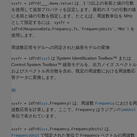
は、1 つ以上の名前と値の引数
= idfrd(
___
,
)
sysfr
Name,Value
を使用して追加プロパティを設定します。最初の 3 つの引数の後
に名前と値の引数を指定します。たとえば、周波数単位を MHz
として指定するには、
sysfr =
を
idfrd(ResponseData,Frequency,Ts,'FrequencyUnits','MHz')
使用します。
周波数応答モデルへの同定された線形モデルの変換
は System Identification Toolbox™ または
= idfrd(
)
sysfr
sys
Control System Toolbox™ 線形モデルを、出力ノイズ スペクトル
およびスペクトル共分散を含め、既定の周波数における周波数応
答データに変換します。
例
は、周波数
における周
= idfrd(
,Frequency)
Frequency
sysfr
sys
波数応答を計算します。ここで、
はラジアン/
Frequency
TimeUnit
単位で表されています。
は、
= idfrd(
,Frequency,FrequencyUnits)
sysfr
sys
で指定された単位で
ベクトルの周波数
FrequencyUnit
Frequency