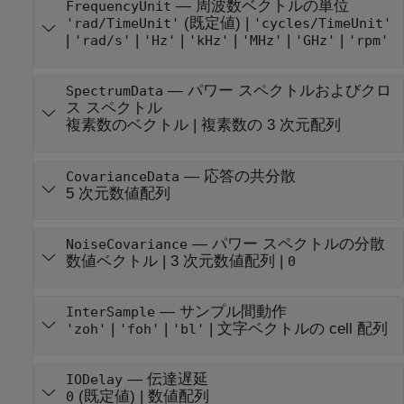
—
周波数ベクトルの単位
FrequencyUnit
(既定値) |
'rad/TimeUnit'
'cycles/TimeUnit'
|
|
|
|
|
|
'rad/s'
'Hz'
'kHz'
'MHz'
'GHz'
'rpm'
—
パワー スペクトルおよびクロ
SpectrumData
ス スペクトル
複素数のベクトル
|
複素数の 3 次元配列
—
応答の共分散
CovarianceData
5 次元数値配列
—
パワー スペクトルの分散
NoiseCovariance
数値ベクトル
|
3 次元数値配列
|
0
—
サンプル間動作
InterSample
|
|
|
文字ベクトルの cell 配列
'zoh'
'foh'
'bl'
—
伝達遅延
IODelay
(既定値) |
数値配列
0