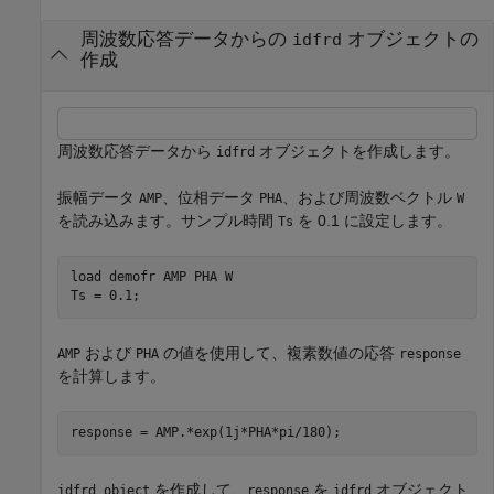
周波数応答データからの
オブジェクトの
idfrd
作成
周波数応答データから
オブジェクトを作成します。
idfrd
振幅データ
、位相データ
、および周波数ベクトル
AMP
PHA
W
を読み込みます。サンプル時間
を 0.1 に設定します。
Ts
load 
demofr
AMP
PHA
W
Ts = 0.1;
および
の値を使用して、複素数値の応答
AMP
PHA
response
を計算します。
response = AMP.*exp(1j*PHA*pi/180);
を作成して、
を
オブジェクト
idfrd object
response
idfrd