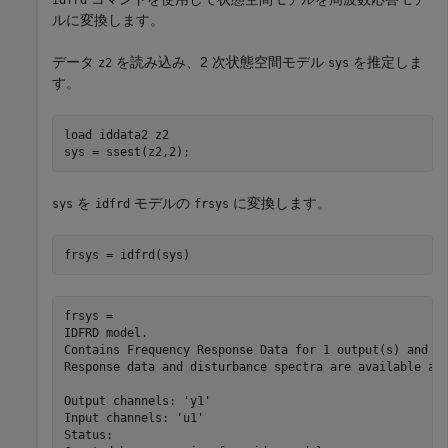
idfrd
ルに変換します。
データ
を読み込み、2 次状態空間モデル
を推定しま
z2
sys
す。
load 
iddata2
z2
sys = ssest(z2,2);
を
モデルの
に変換します。
sys
idfrd
frsys
frsys = idfrd(sys)
frsys =

IDFRD model.

Contains Frequency Response Data for 1 output(s) and 1 
Response data and disturbance spectra are available at 
Output channels: 'y1'

Input channels: 'u1'

Status:                               
