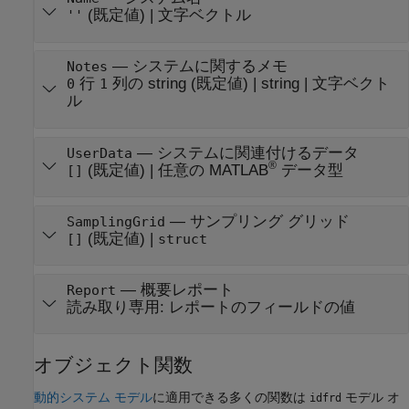
(既定値) |
文字ベクトル
''
—
システムに関するメモ
Notes
行
列の string
(既定値) |
string
|
文字ベクト
0
1
ル
—
システムに関連付けるデータ
UserData
®
(既定値) |
任意の MATLAB
データ型
[]
—
サンプリング グリッド
SamplingGrid
(既定値) |
[]
struct
—
概要レポート
Report
読み取り専用:
レポートのフィールドの値
オブジェクト関数
動的システム モデル
に適用できる多くの関数は
モデル オ
idfrd