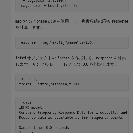
f = logspace(-1,1,100);

[mag,phase] = bode(systf,f);
および
の値を使用して、複素数値の応答
mag
phase
response
を計算します。
response = mag.*exp(1j*phase*pi/180);
オブジェクトの
を作成して、
を格納
idfrd
frdata
response
します。サンプル レート
として 0.8 を指定します。
Ts
Ts = 0.8;

frdata = idfrd(response,f,Ts)
frdata =

IDFRD model.

Contains Frequency Response Data for 1 output(s) and 1 
Response data is available at 100 frequency points, ran
Sample time: 0.8 seconds

Status:                                                