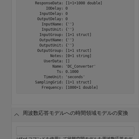
       ResponseData: [1×1×1000 double]

            IODelay: 0

         InputDelay: 0

        OutputDelay: 0

          InputName: {''}

          InputUnit: {''}

         InputGroup: [1×1 struct]

         OutputName: {''}

         OutputUnit: {''}

        OutputGroup: [1×1 struct]

              Notes: [0×1 string]

           UserData: []

               Name: 'DC_Converter'

                 Ts: 0.1000

           TimeUnit: 'seconds'

       SamplingGrid: [1×1 struct]

周波数応答モデルへの時間領域モデルの変換
コマンドを使用して状態空間モデルを周波数応答モデ