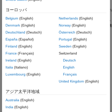
項目一覧
ヨーロッパ
モデル推定コマンド
など、
オブジェクトを受け入れ
ssest
iddata
説明
るコマンドは通常、
オブジェクトも受け入れます。ただ
idfrd
作成
Belgium
(English)
Netherlands
(English)
し、
オブジェクトには 1 つの実験からのデータのみを含め
idfrd
プロパティ
Denmark
(English)
Norway
(English)
ることができます。
オブジェクトが備えている複数実験機
iddata
オブジェクト関数
能はありません。
Deutschland
(Deutsch)
Österreich
(Deutsch)
例
España
(Español)
Portugal
(English)
バージョン履歴
解析および検証コマンド
、
、
など、同定された
compare
sim
bode
Finland
(English)
Sweden
(English)
線形モデルを受け入れるコマンドは通常、
モデルも受け入
参考
idfrd
れます。
France
(Français)
Switzerland
Ireland
(English)
Deutsch
次の形式のモデルを考えます。
Italia
(Italiano)
English
y
(
t
)
=
G
(
q
)
u
(
t
)
+
H
(
q
)
e
(
t
)
Luxembourg
(English)
Français
United Kingdom
(English)
伝達関数推定は
G
(
e
i
ω
)
アジア太平洋地域
であり、出力の加法性ノイズ スペクトル
Φ
は次のとおりです。
v
Australia
(English)
Φ
v
(
ω
)
=
λ
T
|
H
(
e
i
ω
T
)
|
2
India
(English)