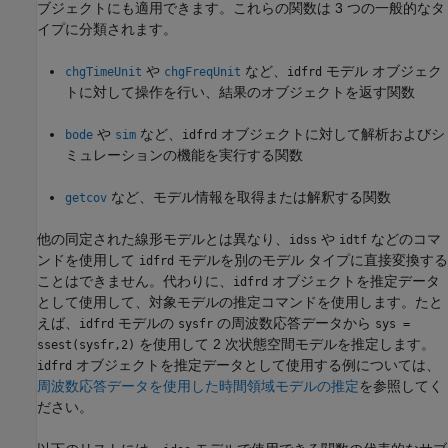
ブジェクトにも適用できます。これらの関数は 3 つの一般的なタ
イプに分類されます。
や
など、
モデル オブジェク
chgTimeUnit
chgFreqUnit
idfrd
トに対して操作を行い、結果のオブジェクトを返す関数
や
など、
オブジェクトに対して解析およびシ
bode
sim
idfrd
ミュレーションの機能を実行する関数
など、モデル情報を取得または解釈する関数
getcov
他の同定された線形モデルとは異なり、
や
などのコマ
idss
idtf
ンドを使用して
モデルを別のモデル タイプに直接変換する
idfrd
ことはできません。代わりに、
オブジェクトを推定データ
idfrd
として使用して、対象モデルの推定コマンドを使用します。たと
えば、
モデルの
の周波数応答データから
idfrd
sysfr
sys =
を使用して 2 次状態空間モデルを推定します。
ssest(sysfr,2)
オブジェクトを推定データとして使用する例については、
idfrd
周波数応答データを使用した時間領域モデルの推定
を参照してく
ださい。