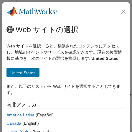
コンテンツへスキップ
MATLAB ヘルプ センター
オフキャンバス ナビゲーション メ
メインコンテンツ
Web サイトの選択
ドキュメンテーションのホーム
idfrd
制御システム
Web サイトを選択すると、翻訳されたコンテンツにアクセス
周波数応答データまたはモデル
し、地域のイベントやサービスを確認できます。現在の位置情
System Identification Toolbox
報に基づき、次のサイトの選択を推奨します:
United States
データの準備
このページをすべて展開する
データの表現
説明
United States
System Identification Toolbox
オブジェクトは、周波数値の範囲にわたる周波数応答デー
idfrd
線形モデルの同定
また、以下のリストから Web サイトを選択することもできま
タを格納します。
オブジェクトは 2 つの方法で使用できま
idfrd
周波数応答モデル
す。
す。
オブジェクトと同様に、時間領域モデルまたは周波数
iddata
領域モデルを推定するための推定データとしてこのオブジェクト
System Identification Toolbox
南北アメリカ
を使用できます。あるいは、
状態空間モデルや他の同定した
idss
モデル解析
線形モデルを使用する方法と同様に、線形モデルとしてこのオブ
América Latina
(Español)
モデル タイプとその他の変換
ジェクトを使用できます。
コマンドを使用して、周波数応
idfrd
Canada
(English)
答データをカプセル化するか、線形の時間領域または周波数領域
idfrd
の動的モデルを周波数応答モデルに変換します。
United States
(English)