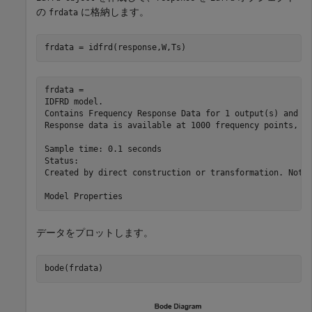
の
に格納します。
frdata
frdata = idfrd(response,W,Ts)
frdata =

IDFRD model.

Contains Frequency Response Data for 1 output(s) and 1 
Response data is available at 1000 frequency points, ra
Sample time: 0.1 seconds

Status:                                                
Created by direct construction or transformation. Not e
データをプロットします。
bode(frdata)