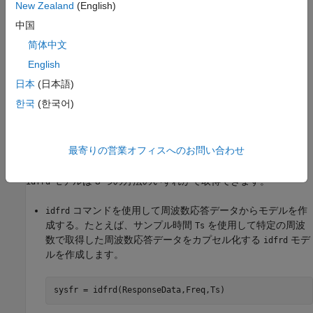
New Zealand
(English)
ここで、
λ
は
e
(
t
) の推定分散、
T
はサンプル時間です。
中国
連続時間システムでは、ノイズ スペクトルは次のとおりです。
简体中文
English
Φ
v
(
ω
)
=
λ
|
H
(
e
i
ω
)
|
2
日本
(日本語)
オブジェクトは
idfrd
한국
(한국어)
G
(
e
i
ω
)
および
Φ
を格納します。
v
最寄りの営業オフィスへのお問い合わせ
作成
モデルは 3 つの方法のいずれかで取得できます。
idfrd
コマンドを使用して周波数応答データからモデルを作
idfrd
成する。たとえば、サンプル時間
を使用して特定の周波
Ts
数で取得した周波数応答データをカプセル化する
モデ
idfrd
ルを作成します。
sysfr = idfrd(ResponseData,Freq,Ts)