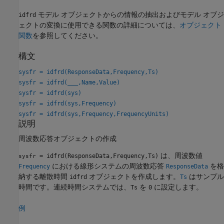
モデル オブジェクトからの情報の抽出およびモデル オブジ
idfrd
ェクトの変換に使用できる関数の詳細については、
オブジェクト
関数
を参照してください。
構文
sysfr = idfrd(ResponseData,Frequency,Ts)
sysfr = idfrd(
___
,Name,Value)
sysfr = idfrd(sys)
sysfr = idfrd(sys,Frequency)
sysfr = idfrd(sys,Frequency,FrequencyUnits)
説明
周波数応答オブジェクトの作成
は、周波数値
= idfrd(ResponseData,Frequency,Ts)
sysfr
における線形システムの周波数応答
を格
Frequency
ResponseData
納する離散時間
オブジェクトを作成します。
はサンプル
idfrd
Ts
時間です。連続時間システムでは、
を
に設定します。
Ts
0
例