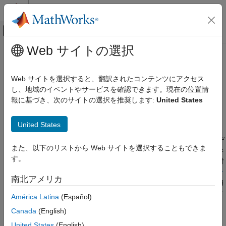
コンテンツへスキップ
MATLAB ヘルプ センター
オフキャンバス ナビゲーション メ
メインコンテンツ
Web サイトの選択
ドキュメンテーションのホーム
pointCloud
イメージ処理とコンピューター ビジョン
Web サイトを選択すると、翻訳されたコンテンツにアクセス
3 次元点群を格納するオブジェクト
し、地域のイベントやサービスを確認できます。現在の位置情
Computer Vision Toolbox
報に基づき、次のサイトの選択を推奨します:
United States
3 次元ビジョン
このページをすべて展開する
点群の処理
説明
United States
pointCloud
オブジェクトは、3 次元座標系の一連の点から点群デ
pointCloud
また、以下のリストから Web サイトを選択することもできま
項目一覧
ータを作成します。点は通常、サンプル表面または環境の幾何学
す。
的座標
x
、
y
、および
z
を表します。各点を RGB カラーなどの付
説明
加的な情報とともに表すこともできます。点群データは
プロパテ
作成
南北アメリカ
ィ
にリストされているプロパティをもつオブジェクトとして格納
プロパティ
されます。
オブジェクト関数
を使用して、目的の点を点群データ
América Latina
(Español)
オブジェクト関数
から取得、選択、および削除します。
例
Canada
(English)
ヒント
作成
United States
(English)