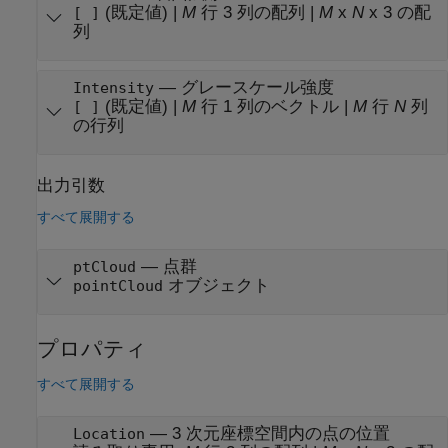
(既定値) |
M
行 3 列の配列
|
M
x
N
x 3 の配
[ ]
列
—
グレースケール強度
Intensity
(既定値) |
M
行 1 列のベクトル
|
M
行
N
列
[ ]
の行列
出力引数
すべて展開する
— 点群
ptCloud
オブジェクト
pointCloud
プロパティ
すべて展開する
—
3 次元座標空間内の点の位置
Location