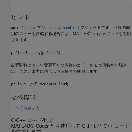
ヒント
オブジェクトは
オブジェクトです。点群の個
pointCloud
handle
®
別のコピーを作成する場合には、MATLAB
メソッドを使用
copy
できます。
=
(
)
ptCloudB
copy
ptCloudA
点群関数によって変更可能な点群のコピーを 1 つ保持する場合
は、入力と出力に同じ点群変数名を使用します。
=
pcFunction
(
)
ptCloud
ptCloud
拡張機能
すべて展開する
C/C++ コード生成
MATLAB® Coder™ を使用して C および C++ コード
を生成します。