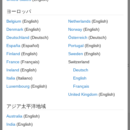
拡張機能
構文
ヨーロッパ
バージョン履歴
参考
ptCloud = pointCloud(xyzPoints)
Belgium
(English)
Netherlands
(English)
ptCloud = pointCloud(
___
,Name=Value)
Denmark
(English)
Norway
(English)
説明
Deutschland
(Deutsch)
Österreich
(Deutsch)
は、
によって指定
= pointCloud(
)
xyzPoints
ptCloud
xyzPoints
España
(Español)
Portugal
(English)
された座標をもつ点群オブジェクトを返します。
Finland
(English)
Sweden
(English)
は、前の構文に加えて、
= pointCloud(
___
,
)
ptCloud
Name=Value
France
(Français)
Switzerland
名前と値の引数を 1 つ以上使用してオプションを設定します。た
Ireland
(English)
Deutsch
とえば、
は、点群の色を赤に設定します。
Color=[1 0 0]
Italia
(Italiano)
English
例
Luxembourg
(English)
Français
入力引数
United Kingdom
(English)
すべて展開する
アジア太平洋地域
Australia
(English)
—
3 次元座標点
xyzPoints
M
行 3 列の点のリスト
|
M
x
N
x 3 のオーガナ
India
(English)
イズド点群の配列