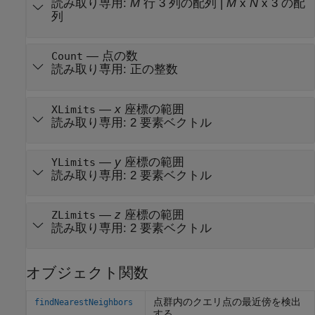
読み取り専用:
M
行 3 列の配列
|
M
x
N
x 3 の配
列
—
点の数
Count
読み取り専用:
正の整数
—
x
座標の範囲
XLimits
読み取り専用:
2 要素ベクトル
—
y
座標の範囲
YLimits
読み取り専用:
2 要素ベクトル
—
z
座標の範囲
ZLimits
読み取り専用:
2 要素ベクトル
オブジェクト関数
点群内のクエリ点の最近傍を検出
findNearestNeighbors
する