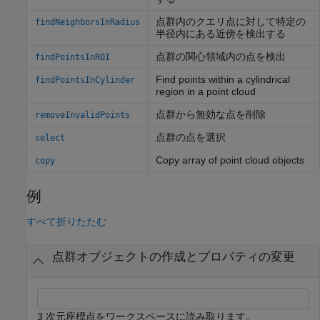
点群内のクエリ点に対して特定の
findNeighborsInRadius
半径内にある近傍を検出する
点群の関心領域内の点を検出
findPointsInROI
Find points within a cylindrical
findPointsInCylinder
region in a point cloud
点群から無効な点を削除
removeInvalidPoints
点群の点を選択
select
Copy array of point cloud objects
copy
例
すべて折りたたむ
点群オブジェクトの作成とプロパティの変更
3 次元座標点をワークスペースに読み取ります。