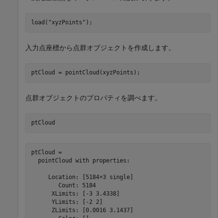
load(
"xyzPoints"
);
入力点座標から点群オブジェクトを作成します。
ptCloud = pointCloud(xyzPoints);
点群オブジェクトのプロパティを調べます。
ptCloud
ptCloud = 

  pointCloud with properties:

     Location: [5184×3 single]

        Count: 5184

      XLimits: [-3 3.4338]

      YLimits: [-2 2]

      ZLimits: [0.0016 3.1437]
