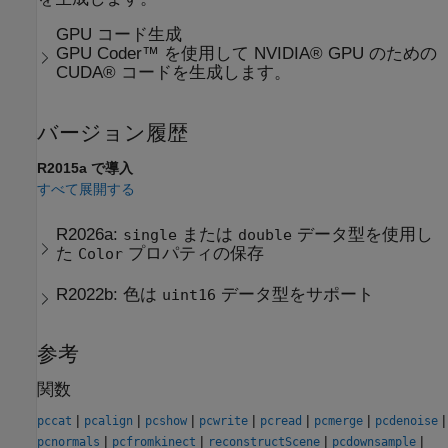
GPU コード生成
GPU Coder™ を使用して NVIDIA® GPU のための
CUDA® コードを生成します。
バージョン履歴
R2015a で導入
すべて展開する
R2026a:
または
データ型を使用し
single
double
た
プロパティの保存
Color
R2022b:
色は
データ型をサポート
uint16
参考
関数
|
|
|
|
|
|
|
pccat
pcalign
pcshow
pcwrite
pcread
pcmerge
pcdenoise
|
|
|
|
pcnormals
pcfromkinect
reconstructScene
pcdownsample