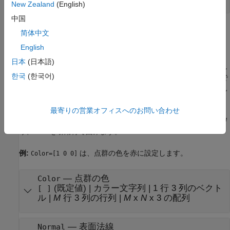
New Zealand
(English)
中国
名前と値の引数
简体中文
すべて展開する
English
日本
(日本語)
オプションの引数のペアを
とし
Name1=Value1,...,NameN=ValueN
한국
(한국어)
て指定します。ここで、
は引数名で、
は対応する値で
Name
Value
す。名前と値の引数は他の引数の後に指定しなければなりません
が、ペアの順序は重要ではありません。
最寄りの営業オフィスへのお問い合わせ
R2021a より前では、コンマを使用して名前と値をそれぞれ区切
り、
を引用符で囲みます。
Name
例:
は、点群の色を赤に設定します。
Color=[1 0 0]
—
点群の色
Color
(既定値) |
カラー文字列
|
1 行 3 列のベクト
[ ]
ル
|
M
行 3 列の行列
|
M
x
N
x 3 の配列
—
表面法線
Normal