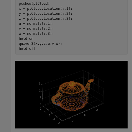
pcshow(ptCloud)

x = ptCloud.Location(:,1);

y = ptCloud.Location(:,2);

z = ptCloud.Location(:,3);

u = normals(:,1);

v = normals(:,2);

w = normals(:,3);

hold 
on
quiver3(x,y,z,u,v,w);

hold 
off