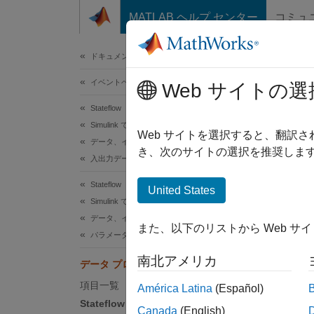
コンテンツへスキップ
MATLAB ヘルプ センター
コミュ
ドキュメ
ドキュメンテーションのホーム
イベントベース モデリング
デ
Web サイトの選
Stateflow
Simulink でのシミュレーション
Simuli
Web サイトを選択すると、翻訳
データ、イベントおよびメッセージ
ます。
き、次のサイトの選択を推奨します
入出力データ
[プロ
Stateflow
United States
Simulink でのシミュレーション
[
データ、イベントおよびメッセージ
また、以下のリストから Web サ
パラメーター
[
南北アメリカ
データ プロパティの設定
項目一覧
[
América Latina
(Español)
Stateflow のデータ プロパティ
Canada
(English)