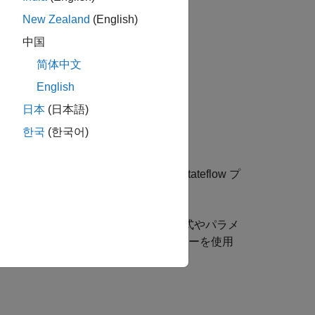
New Zealand
(English)
を選択します。
中国
简体中文
ます。
English
日本
(日本語)
한국
(한국어)
ムで変更することもできます。Stateflow プ
を参照してください。
す。多くのデータ プロパティでは、式やパラメ
パティを更新できるため、パラメーターを使用
の保守が簡素化されます。