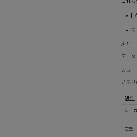
これら
[
モ
名前
データ
スコー
メモリ
設定
ロー
定数