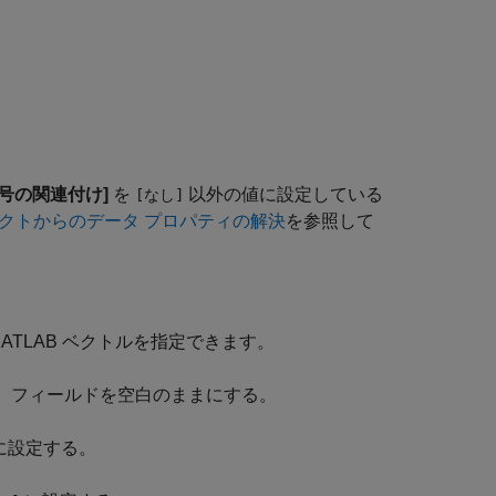
信号の関連付け]
を
以外の値に設定している
[なし]
ブジェクトからのデータ プロパティの解決
を参照して
TLAB ベクトルを指定できます。
、フィールドを空白のままにする。
に設定する。