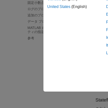
モデル
固定小数点データのプロパティ
United States
(English)
ログのプロパティ
[
追加のプロパティ
データ プロパティの既定値
F
[
MATLAB 式を使用したデータ プロパ
ティの指定
[
I
参考
I
[
これら
ログラ
プロパ
ーター
して多
State