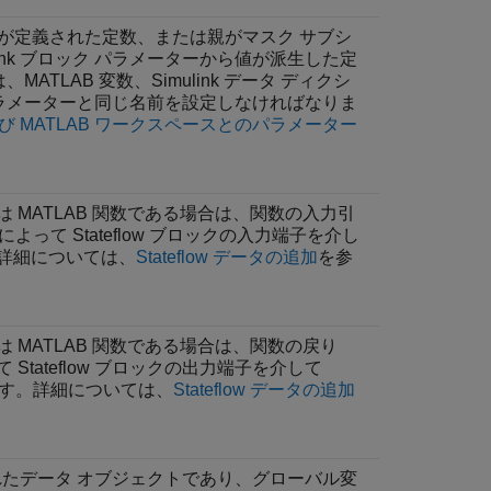
が定義された定数、または親がマスク サブシ
ink ブロック パラメーターから値が派生した定
、MATLAB 変数、Simulink データ ディクシ
k パラメーターと同じ名前を設定しなければなりま
 および MATLAB ワークスペースとのパラメーター
 MATLAB 関数である場合は、関数の入力引
によって Stateflow ブロックの入力端子を介し
詳細については、
Stateflow データの追加
を参
 MATLAB 関数である場合は、関数の戻り
tateflow ブロックの出力端子を介して
れます。詳細については、
Stateflow データの追加
ドされたデータ オブジェクトであり、グローバル変