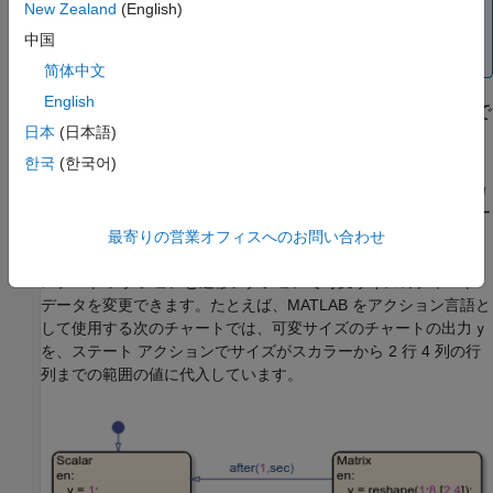
New Zealand
(English)
可変サイズ データをスカラー データに対して有効にする
中国
ことはできません。
简体中文
English
MATLAB
をアクション言語として使用するチャートで
の可変サイズ データ
日本
(日本語)
한국
(한국어)
®
MATLAB
をアクション言語として使用するチャートでは、チャ
ートレベルの入力、ローカル、出力のデータに加え、グラフィカ
ル関数、MATLAB 関数、および真理値表関数の入力と出力のデー
タで可変サイズがサポートされます。
最寄りの営業オフィスへのお問い合わせ
ステート アクションと遷移アクションで可変サイズのチャート
データを変更できます。たとえば、MATLAB をアクション言語と
して使用する次のチャートでは、可変サイズのチャートの出力
y
を、ステート アクションでサイズがスカラーから 2 行 4 列の行
列までの範囲の値に代入しています。