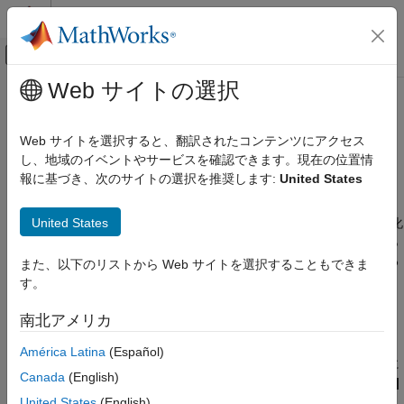
コンテンツへスキップ
MATLAB ヘルプ センター
オフキャンバス ナビゲーション メ
メインコンテンツ
Web サイトの選択
ドキュメンテーションのホーム
Stateflow
チャートでの可変サイズ
イベントベース モデリング
データの宣言
Web サイトを選択すると、翻訳されたコンテンツにアクセス
し、地域のイベントやサービスを確認できます。現在の位置情
Stateflow
報に基づき、次のサイトの選択を推奨します:
United States
®
®
Simulink でのシミュレーション
Simulink
モデルの Stateflow
チャート内のほとんどのデータ
は、サイズがコンパイル時に固定され、実行時に変化しません。
データ仕様
United States
一方、
"可変サイズ データ"
はシミュレーション中にサイズが変化
ベクトルと行列
します。可変サイズ データは、たとえば Stateflow チャートから
の出力がチャートのステートに応じてサイズが変わる配列である
Stateflow チャートでの可変サイズ データの
また、以下のリストから Web サイトを選択することもできま
宣言
場合に使用できます。
す。
項目一覧
可変サイズ データに対するサポートの有効化
南北アメリカ
可変サイズ データに対するサポートの有効
化
既定では、Stateflow チャートは可変サイズ データをサポートし
América Latina
(Español)
MATLAB をアクション言語として使用するチ
ます。個別のチャートについてこのサポートを有効または無効に
ャートでの可変サイズ データ
Canada
(English)
するには、チャートのプロパティ
[可変サイズの配列をサポート]
C をアクション言語として使用するチャート
を変更します。
United States
(English)