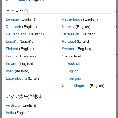
での可変サイズ データ
参考
ヨーロッパ
このチャートのプロパティを有効にすると、チャートで Simulink
モデル内の他のブロックからの可変サイズの入力データが受け入
Belgium
(English)
Netherlands
(English)
れられます。
データ プロパティの設定
の説明に従って
[可変サイ
Denmark
(English)
Norway
(English)
ズ]
データ プロパティを有効にすると、追加の可変サイズ データ
オブジェクトを宣言できます。詳細については、
可変サイズ
を参
Deutschland
(Deutsch)
Österreich
(Deutsch)
照してください。
España
(Español)
Portugal
(English)
Finland
(English)
Sweden
(English)
それぞれの可変サイズ データ オブジェクトの最大サイズを明示
的に指定するには、
[サイズ]
データ プロパティを使用します。た
France
(Français)
Switzerland
とえば、最初の次元の最大サイズが 2 で、2 番目の次元の最大サ
Ireland
(English)
Deutsch
イズが 4 である 2 次元行列を指定するには、「
」と入力し
[2 4]
Italia
(Italiano)
English
ます。配列を非有界に設定するには、データの
[サイズ]
プロパテ
ィを
に設定します。たとえば、最大のサイズをもたない 2-D
inf
Luxembourg
(English)
Français
行列には、
を設定します。
[inf,inf]
United Kingdom
(English)
あるいは、データの最大サイズを継承するには、
[サイズ]
を
[-1]
アジア太平洋地域
に設定します。詳細については、
Stateflow データのサイズの指
定
を参照してください。
Australia
(English)
India
(English)
メモ