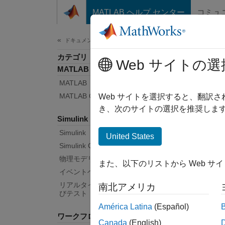
コンテンツへスキップ
MATLAB ヘルプ センター
コミュ
ドキュメ
ドキュメンテーションのホーム
カテゴリ
FP
Web サイトの選
MATLAB
MATLAB
MATLAB Copilot
アルゴ
Web サイトを選択すると、翻訳
MATL
き、次のサイトの選択を推奨します
Simulink
び量産
Simulink
United States
デ
Simulink Copilot
物理モデリング
また、以下のリストから Web サ
自
イベントベース モデリング
算
リアルタイム シミュレーションおよ
南北アメリカ
びテスト
メ
América Latina
(Español)
ワークフロー
析
Canada
(English)