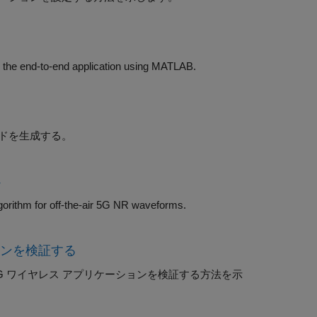
Deploy a you only look once (YOLO) v2 vehicle detector on FPGA and verify the end-to-end application using MATLAB.
コードを生成する。
4
Deploy a hardware-software co-design implementation of a SIB1 recovery algorithm for off-the-air 5G NR waveforms.
ーションを検証する
境で 5G ワイヤレス アプリケーションを検証する方法を示