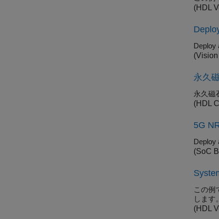
(HDL Ve
Deplo
(Visio
永久
永久磁石
(HDL C
5G NR
(SoC B
Sys
この例で
します
(HDL Ve