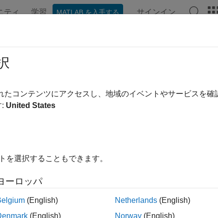
ニティ
学習
サインイン
MATLAB を入手する
ンテーション
例
ブロック
関数
アプリ
ビデオ
GA、ASIC、および SoC 開発
択
リズムの開発からハードウェアの設計および検証までのワーク
されたコンテンツにアクセスし、地域のイベントやサービスを
®
®
AB
および Simulink
を使用して、FPGA、ASIC、および S
:
United States
アプリケーションを開発できます。MATLAB および Simuli
ジタル、アナログ、およびソフトウェアをともに高い抽象度で
イトを選択することもできます。
動ガイダンスを用いて固定小数点に変換したり、任意のターゲ
を生成したりする。
ヨーロッパ
モリ、バス、および I/O をモデル化してハードウェア アーキ
Belgium
(English)
Netherlands
(English)
する。
Denmark
(English)
Norway
(English)