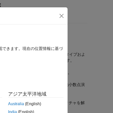
MATLAB Answers
フローの自動化
確認できます。現在の位置情報に基づ
oC デバイス上に展開するためのプロトタイプおよ
nk を使用して、以下を行うことができます。
モデル化およびシミュレーションする。
ット デバイスに対するネイティブ浮動小数点演
アジア太平洋地域
テクチャおよびソフトウェア アーキテクチャを解
Australia
(English)
India
(English)