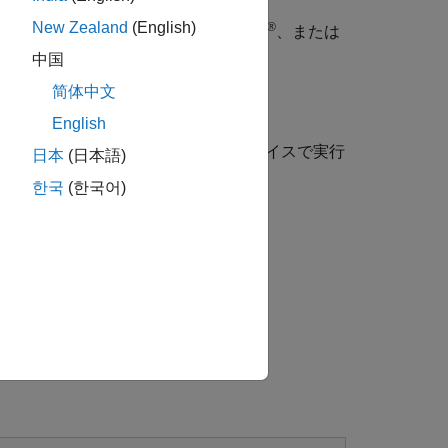
New Zealand
(English)
®
®
、トレース可能な VHDL
、Verilog
、または
中国
简体中文
C/C++ コードを生成する。
English
 シミュレーター、FPGA または SoC デバイスで実行
日本
(日本語)
한국
(한국어)