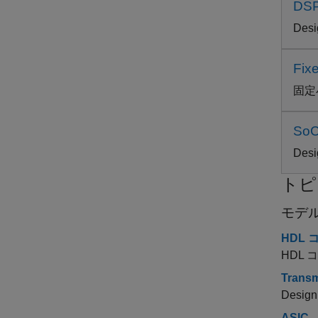
DSP
Desi
Fix
固定
SoC
Desi
トピ
モデ
HDL 
HDL
Transm
Design
ASIC