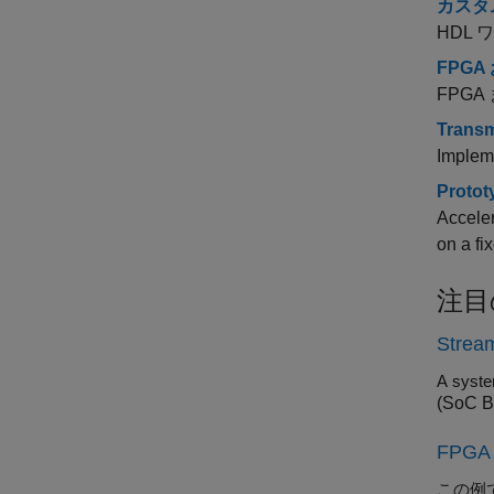
カスタム
HDL
FPG
FPG
Transm
Implem
Protot
Acceler
on a fi
注目
Stream
A syste
(SoC B
FPG
この例で