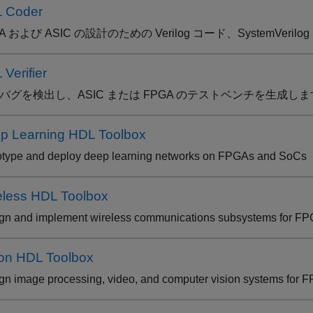
 Coder
A および ASIC の設計のための Verilog コード、SystemVer
Verifier
L バグを検出し、ASIC または FPGA のテストベンチを生成しま
p Learning HDL Toolbox
otype and deploy deep learning networks on FPGAs and SoCs
eless HDL Toolbox
gn and implement wireless communications subsystems for F
ion HDL Toolbox
gn image processing, video, and computer vision systems for