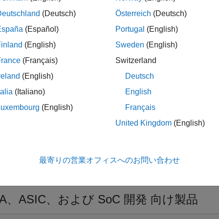
Deutschland
(Deutsch)
Österreich
(Deutsch)
ジタル ロジックに実装するために、最適化され、可読性に優れた
stemVerilog
を生成する。
España
(Español)
Portugal
(English)
inland
(English)
Sweden
(English)
み込みプロセッサをターゲットとするプロセッサに最適化済みの 
France
(Français)
Switzerland
ATLAB または Simulink のテスト ベンチに接続された HDL
reland
(English)
Deutsch
れているアルゴリズムを検証する。
talia
(Italiano)
English
Luxembourg
(English)
Français
United Kingdom
(English)
最寄りの営業オフィスへのお問い合わせ
GA、ASIC、および SoC 開発 向け製品