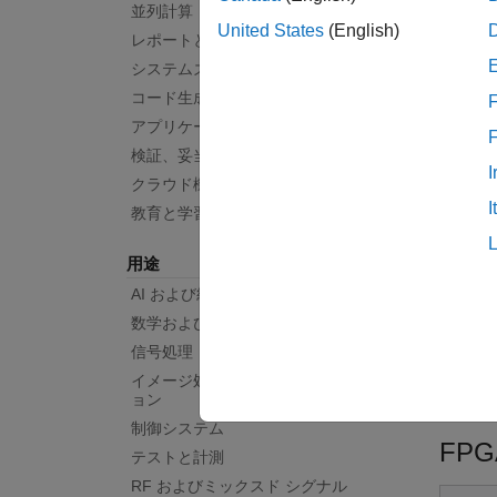
並列計算
United States
(English)
デ
レポートとデータベース アクセス
Sy
システムズ エンジニアリング
コード生成
F
組
アプリケーションのデプロイ
検証、妥当性確認、テスト
M
I
クラウド機能
さ
I
教育と学習
用途
AI および統計
数学および最適化
信号処理
イメージ処理とコンピューター ビジ
ョン
制御システム
FP
テストと計測
RF およびミックスド シグナル