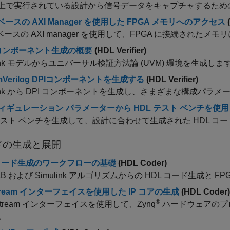
A 上で実行されている設計から信号データをキャプチャするた
 ベースの AXI Manager を使用した FPGA メモリへのアクセス
(
 ベースの AXI manager を使用して、FPGA に接続された
 コンポーネント生成の概要
(HDL Verifier)
link モデルからユニバーサル検証方法論 (UVM) 環境を生成しま
emVerilog DPIコンポーネントを生成する
(HDL Verifier)
ulink から DPI コンポーネントを生成し、さまざまな構成パラ
ィギュレーション パラメーターから HDL テスト ベンチを
 テスト ベンチを生成して、設計に合わせて生成された HDL 
ドの生成と展開
 コード生成のワークフローの基礎
(HDL Coder)
AB および Simulink アルゴリズムからの HDL コード生成と
Stream インターフェイスを使用した IP コアの生成
(HDL Coder)
®
-Stream インターフェイスを使用して、Zynq
ハードウェアのプロ
。