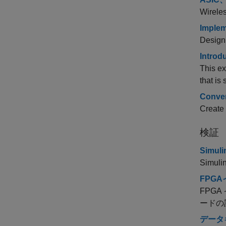
Wire
Implem
Design
Introd
This ex
that is
Conver
Create
検証
Simu
Simu
FPG
FPGA
ードの
データ