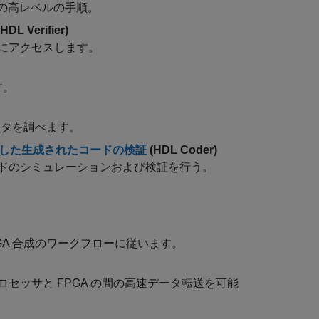
めの高レベルの手順。
HDL Verifier)
メモリにアクセスします。
す。
メータを調べます。
使用した生成されたコードの検証
(HDL Coder)
コードのシミュレーションおよび検証を行う。
 FPGA 合成のワークフローに従います。
セッサと FPGA の間の高速データ転送を可能