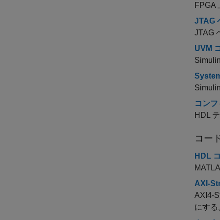
FPG
JTAG
JTAG
UVM
Simu
Syst
Sim
コンフ
HDL
コー
HDL
MATL
AXI-
AXI4
にする