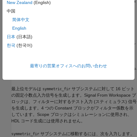
New Zealand
(English)
中国
简体中文
English
モデルは、HDL 設計に適した作業分担を使用します。
日本
(日本語)
フィルターのアルゴリズムを実装する
サブシ
symmetric_fir
한국
(한국어)
ステムがテスト対象デバイス (DUT) です。HDL エンティテ
ィはこのサブシステムから生成されます。
最寄りの営業オフィスへのお問い合わせ
サブシステムを駆動する最上位のモデル コンポーネントはテ
スト ベンチとして機能します。
最上位モデルは
サブシステムに対して 16 ビット
symmetric_fir
の固定小数点入力信号を生成します。
Signal From Workspace
ブ
ロックは、フィルターに対するテスト入力 (スティミュラス) 信号
を生成します。4 つの
Constant
ブロックがフィルター係数を示
しています。
Scope
ブロックはシミュレーションに使用され、
HDL コード生成には使用されません。
サブシステムに移動するには、次を入力します。
symmetric_fir