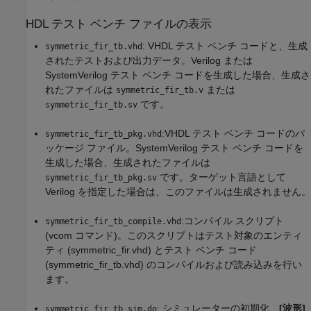
HDL テスト ベンチ ファイルの表示
: VHDL テスト ベンチ コードと、生成
symmetric_fir_tb.vhd
されたテストおよび出力データ。Verilog または
SystemVerilog テスト ベンチ コードを生成した場合、生成さ
れたファイルは
または
symmetric_fir_tb.v
です。
symmetric_fir_tb.sv
:VHDL テスト ベンチ コードのパ
symmetric_fir_tb_pkg.vhd
ッケージ ファイル。SystemVerilog テスト ベンチ コードを
生成した場合、生成されたファイルは
です。ターゲット言語として
symmetric_fir_tb_pkg.sv
Verilog を指定した場合は、このファイルは生成されません。
:コンパイル スクリプト
symmetric_fir_tb_compile.vhd
(vcom コマンド)。このスクリプトはテスト対象のエンティ
ティ (symmetric_fir.vhd) とテスト ベンチ コード
(symmetric_fir_tb.vhd) のコンパイルおよび読み込みを行い
ます。
: シミュレーターの初期化、
[波形]
symmetric_fir_tb_sim.do