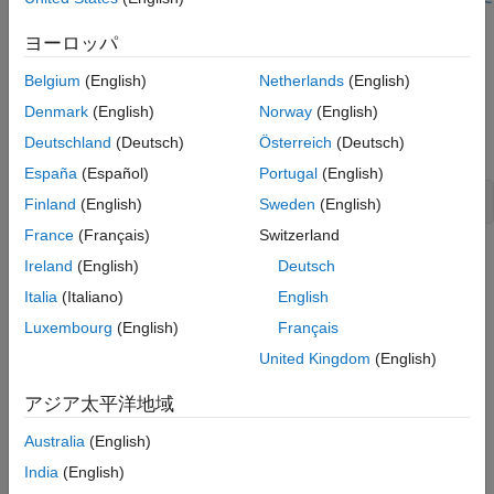
Simulink モデルからの HDL コードの生成
を参照してください。
生成されたコードの検証方法
ヨーロッパ
HDL テスト ベンチを生成
FIR フィルター モデル
HDL テスト ベンチ ファイルの表示
Belgium
(English)
Netherlands
(English)
この例では、HDL コード生成と互換性のある対称 FIR フィルタ
生成された HDL コードのシミュレーション
Denmark
(English)
Norway
(English)
の実行と検証
ー モデルを使用します。このモデルをコマンド ラインで開くに
Deutschland
(Deutsch)
Österreich
(Deutsch)
は、次を入力します。
参考
España
(Español)
Portugal
(English)
sfir_fixed
Finland
(English)
Sweden
(English)
France
(Français)
Switzerland
Ireland
(English)
Deutsch
Italia
(Italiano)
English
Luxembourg
(English)
Français
United Kingdom
(English)
アジア太平洋地域
Australia
(English)
India
(English)