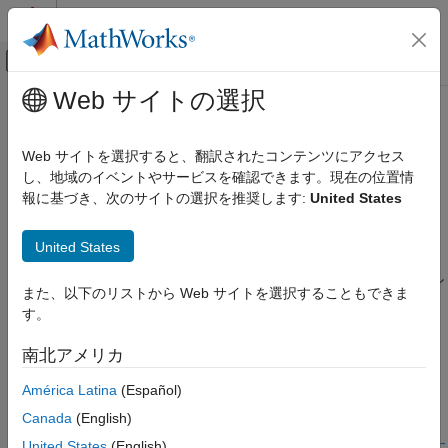
コンテンツへスキップ
MATLAB ヘルプ センター
オフキャンバス ナビゲーション メ
メインコンテンツ
Web サイトの選択
ドキュメンテーションのホーム
コンフィギュレーション パラメー
コード生成
ターから HDL テスト ベンチを使用
Web サイトを選択すると、翻訳されたコンテンツにアクセス
FPGA、ASIC、および SoC 開発
した生成されたコードの検証
し、地域のイベントやサービスを確認できます。現在の位置情
報に基づき、次のサイトの選択を推奨します:
United States
HDL Coder
Simulink からの HDL コード生成
この例は、HDL テスト ベンチを生成し、設計用に生成されたコ
United States
検証
ードを検証する方法を示します。この例では、モデルの HDL コ
ードが生成されていることを前提とします。HDL コードを生成し
HDL テスト ベンチ
また、以下のリストから Web サイトを選択することもできま
ていない場合、このモデルを開いて、HDL テスト ベンチを生成
す。
コンフィギュレーション パラメーターから
できます。テスト ベンチを生成する前に、HDL Coder™ はコー
HDL テスト ベンチを使用した生成されたコ
ド生成を実行して、テスト ベンチの生成前に少なくとも 1 つの
ードの検証
南北アメリカ
コード生成の実行が成功していることを確認します。
項目一覧
América Latina
(Español)
FIR フィルター モデル
この例では、生成された FIR フィルター モデルのコードを検証
Canada
(English)
フォルダーの作成と関連ファイルのコピー
する方法を説明します。このモデルの HDL コードを生成する方
法については、
コンフィギュレーション パラメーターを使用した
United States
(English)
HDL テスト ベンチとは