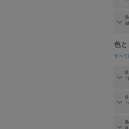
D
s
色と
すべて
D
'
O
'
B
0