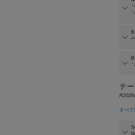
'
'
B
B
'
テー
R2026
すべて
S
t