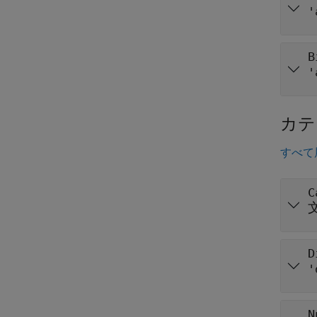
'
B
'
カテ
すべて
C
D
'
N