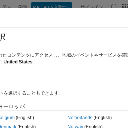
ニティ
学習
サインイン
MATLAB を入手する
ンテーション
例
関数
アプリ
ビデオ
MATLAB Ans
stogram のプロパティ
択
グラムの外観と動作
されたコンテンツにアクセスし、地域のイベントやサービスを
:
United States
ージをすべて展開する
プロパティはヒストグラムの外観と動作を制御します。プ
ram
要素を変更できます。ドット表記を使用して、特定のオブジェ
イトを選択することもできます。
istogram(randn(10,1));

.BinWidth;

ヨーロッパ
nWidth = 2;
Belgium
(English)
Netherlands
(English)
Denmark
(English)
Norway
(English)