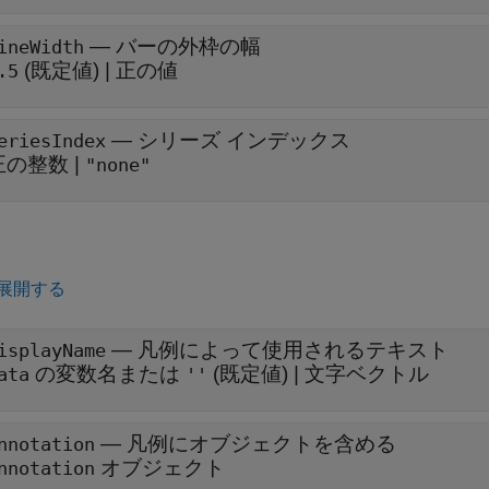
—
バーの外枠の幅
ineWidth
(既定値) |
正の値
.5
—
シリーズ インデックス
eriesIndex
正の整数
|
"none"
展開する
—
凡例によって使用されるテキスト
isplayName
の変数名または
(既定値) |
文字ベクトル
ata
''
—
凡例にオブジェクトを含める
nnotation
オブジェクト
nnotation