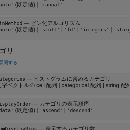
(既定値) |
auto'
'manual'
—
ビン化アルゴリズム
inMethod
(既定値) |
|
|
|
auto'
'scott'
'fd'
'integers'
'stur
ゴリ
展開する
—
ヒストグラムに含めるカテゴリ
ategories
文字ベクトルの cell 配列
|
categorical 配列
|
string 配
—
カテゴリの表示順序
isplayOrder
(既定値) |
|
data'
'ascend'
'descend'
—
表示するカテゴリ数
umDisplayBins