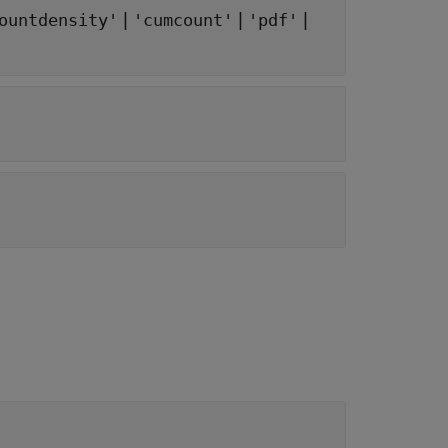
|
|
|
ountdensity'
'cumcount'
'pdf'