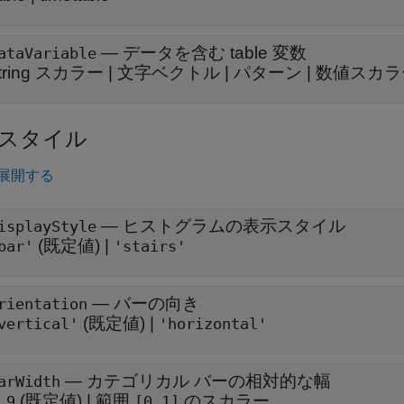
—
データを含む table 変数
ataVariable
tring スカラー
|
文字ベクトル
|
パターン
|
数値スカラ
スタイル
展開する
—
ヒストグラムの表示スタイル
isplayStyle
(既定値) |
bar'
'stairs'
—
バーの向き
rientation
(既定値) |
vertical'
'horizontal'
—
カテゴリカル バーの相対的な幅
arWidth
(既定値) |
範囲
のスカラー
.9
[0,1]