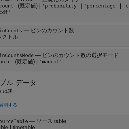
(既定値) |
|
|
count'
'probability'
'percentage'
'c
cdf'
—
ビンのカウント数
inCounts
ベクトル
—
ビンのカウント数の選択モード
inCountsMode
(既定値) |
auto'
'manual'
ブル データ
a 以降
展開する
—
ソース table
ourceTable
able
|
timetable