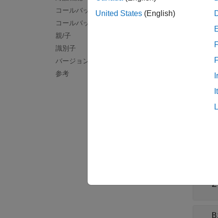
ビン
コールバック
United States
(English)
すべて
コールバック実行制御
親/子
F
N
識別子
バージョン履歴
参考
I
B
I
B
B
B