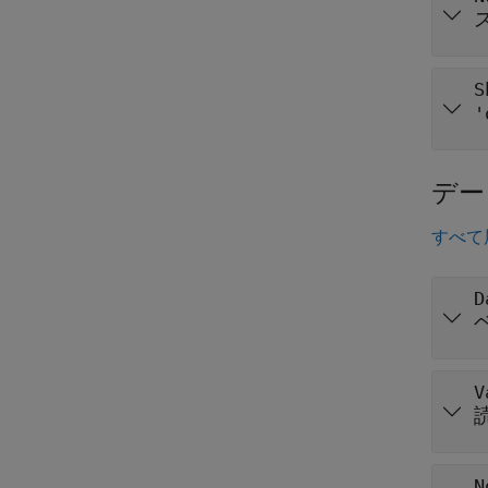
S
'
デー
すべて
D
V
N