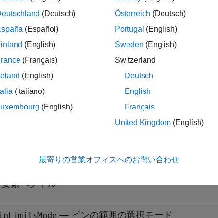
Deutschland
(Deutsch)
Österreich
(Deutsch)
展開する
España
(Español)
Portugal
(English)
inland
(English)
Sweden
(English)
—
ビンの数
umBins
正の整数
France
(Français)
Switzerland
reland
(English)
Deutsch
—
ビンの幅
inWidth
talia
(Italiano)
English
正のスカラー
Luxembourg
(English)
Français
United Kingdom
(English)
—
ビンのエッジ
inEdges
数値ベクトル
最寄りの営業オフィスへのお問い合わせ
—
ビンの範囲
inLimits
2 要素ベクトル
—
ビンの範囲の選択モード
inLimitsMode