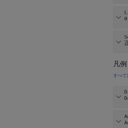
L
0
S
凡例
すべて
D
D
A
A