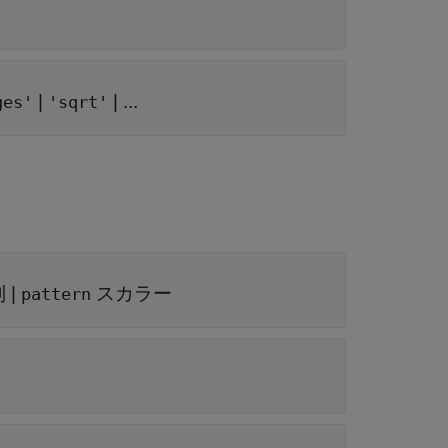
|
| ...
ges'
'sqrt'
列
|
スカラー
pattern