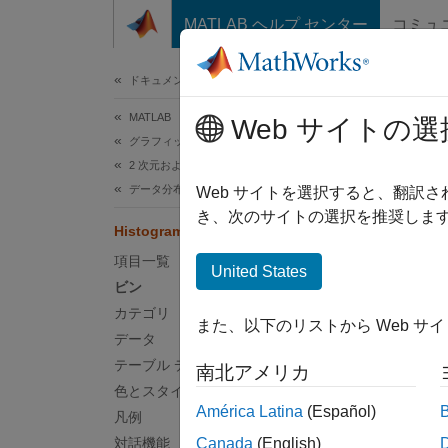
コンテンツへスキップ
MATLAB ヘルプ センター
コミュ
ドキュメ
ドキュメンテーションのホーム
MATLAB
Hi
Web サイトの選
グラフィックス
2 次元および 3 次元プロット
データ分布プロット
ヒスト
Web サイトを選択すると、翻訳
き、次のサイトの選択を推奨します
Histogram のプロパティ
このペ
項目一覧
Histog
United States
ビン
ラムの
カテゴリ
また、以下のリストから Web サ
データ
h = h
テーブル データ
c = h
南北アメリカ
h.Bi
色とスタイル
América Latina
(Español)
凡例
対話機能
Canada
(English)