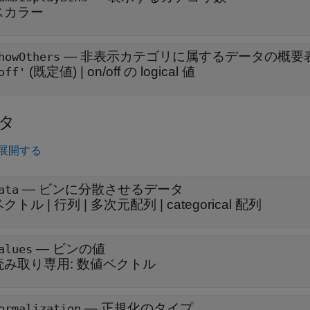
スカラー
—
非表示カテゴリに属するデータの概要
howOthers
(既定値) |
on/off の logical 値
off'
タ
展開する
—
ビンに分散させるデータ
ata
ベクトル
|
行列
|
多次元配列
|
categorical 配列
—
ビンの値
alues
読み取り専用:
数値ベクトル
—
正規化のタイプ
ormalization