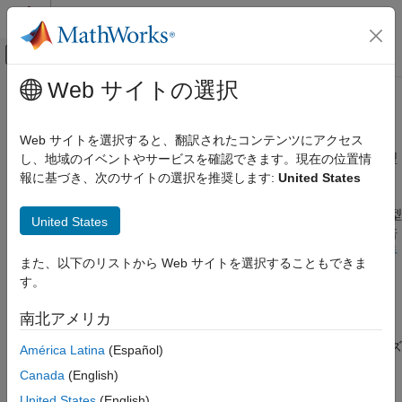
コンテンツへスキップ
MATLAB ヘルプ センター
オフキャンバス ナビゲーション メ
メインコンテンツ
Web サイトの選択
ドキュメンテーションのホーム
データのキャストと量子化
コード生成
Web サイトを選択すると、翻訳されたコンテンツにアクセス
FPGA、ASIC、および SoC 開発
固定小数点データ型と浮動小数点データ型への量子化、データ型
し、地域のイベントやサービスを確認できます。現在の位置情
間のキャスト
報に基づき、次のサイトの選択を推奨します:
United States
Fixed-Point Designer
固定小数点アルゴリズムを設計する際は、
、
、
、
cast
zeros
ones
データ型の調査
、および
を使用して、コア アルゴリズムをデータ型
eye
subsasgn
United States
固定小数点の指定
の定義から分離します。これらの関数では、同じコードの中で倍
MATLAB での固定小数点の指定
精度、単精度、および固定小数点のデータ型を使用できます。
手
また、以下のリストから Web サイトを選択することもできま
動による固定小数点の変換のベスト プラクティス
で、汎用の
カテゴリ
す。
®
MATLAB
コードから効率的な固定小数点実装を行う方法を説明
MATLAB での固定小数点オブジェクトの作
しています。
成
南北アメリカ
データのキャストと量子化
double を使用する完全精度の算術をシミュレートし、アルゴリズ
América Latina
(Español)
固定小数点演算関数
ムの出力でのみ量子化を行うには、
を使用しま
quantizenumeric
Canada
(English)
プログラミングとデータ型のための関数
す。
United States
(English)