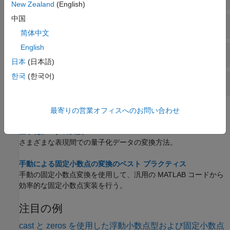
New Zealand
(English)
中国
オブジェクトを使用した変換
quantizer
简体中文
English
オブジェクトの関係演算
quantizer
日本
(日本語)
한국
(한국어)
オブジェクトによる丸めと誤差
quantizer
最寄りの営業オフィスへのお問い合わせ
トピック
量子化データの変換
さまざまな表現間での量子化データの変換方法。
手動による固定小数点の変換のベスト プラクティス
手動の固定小数点変換を使用して、汎用の MATLAB コードから
効率的な固定小数点実装を行う。
注目の例
cast と zeros を使用した浮動小数点型および固定小数点