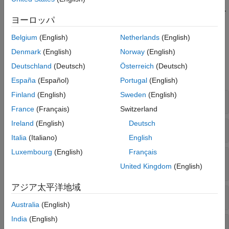
任意の語長と指数部の長さをもつ浮動小数点データをシミュレー
ヨーロッパ
トするには、
オブジェクトと関連するオブジェクト関
quantizer
数を使用します。
Belgium
(English)
Netherlands
(English)
Denmark
(English)
Norway
(English)
関数
Deutschland
(Deutsch)
Österreich
(Deutsch)
すべて展開する
España
(Español)
Portugal
(English)
Finland
(English)
Sweden
(English)
型間のキャスト
France
(Français)
Switzerland
Ireland
(English)
Deutsch
数値データの量子化
Italia
(Italiano)
English
Luxembourg
(English)
Français
オブジェクトを使用した double の量
quantizer
子化
United Kingdom
(English)
アジア太平洋地域
オブジェクトのプロパティ
quantizer
Australia
(English)
India
(English)
オブジェクトによるロギング
quantizer